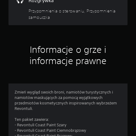
Rozgrywka
d
r
Przypomnienia o sterowaniu, Przypomnienia
ą
samouczka
ż
k
ó
w
(
Informacje o grze i
p
informacje prawne
o
d
s
t
a
w
Zmień wygląd swoich broni, namiotów turystycznych i
o
namiotów maskujących za pomocą wyjątkowych
w
przedmiotów kosmetycznych inspirowanych wybrzeżem
e
Revontuli.
)
Ten pakiet zawiera:
D
- Revontuli Coast Paint Szary
o
- Revontuli Coast Paint Ciemnobrązowy
s
- Revontuli Coast Paint Brązowy