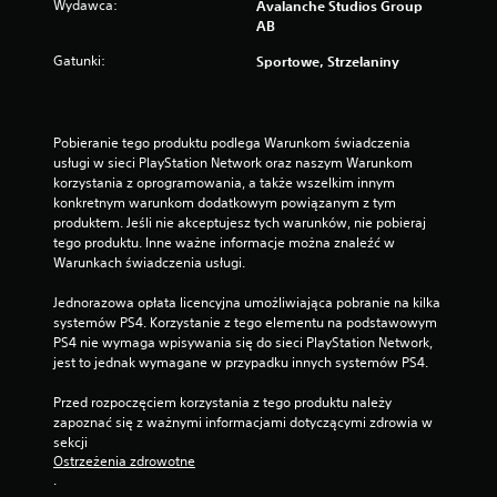
Wydawca:
Avalanche Studios Group
i
AB
a
k
Gatunki:
Sportowe, Strzelaniny
i
e
r
u
Pobieranie tego produktu podlega Warunkom świadczenia 
n
usługi w sieci PlayStation Network oraz naszym Warunkom 
k
korzystania z oprogramowania, a także wszelkim innym 
ó
konkretnym warunkom dodatkowym powiązanym z tym 
w
produktem. Jeśli nie akceptujesz tych warunków, nie pobieraj 
d
tego produktu. Inne ważne informacje można znaleźć w 
r
Warunkach świadczenia usługi.
ą
ż
Jednorazowa opłata licencyjna umożliwiająca pobranie na kilka 
k
systemów PS4. Korzystanie z tego elementu na podstawowym 
ó
PS4 nie wymaga wpisywania się do sieci PlayStation Network, 
w
jest to jednak wymagane w przypadku innych systemów PS4.
.
Przed rozpoczęciem korzystania z tego produktu należy 
M
zapoznać się z ważnymi informacjami dotyczącymi zdrowia w 
o
sekcji 
Ostrzeżenia zdrowotne
ż
.
l