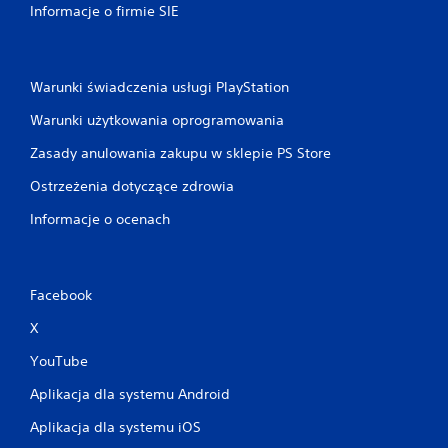
ć
Informacje o firmie SIE
i
k
o
r
Warunki świadczenia usługi PlayStation
z
y
Warunki użytkowania oprogramowania
s
t
Zasady anulowania zakupu w sklepie PS Store
a
ć
Ostrzeżenia dotyczące zdrowia
z
m
Informacje o ocenach
e
n
u
w
Facebook
g
r
X
z
YouTube
e
b
Aplikacja dla systemu Android
e
z
Aplikacja dla systemu iOS
k