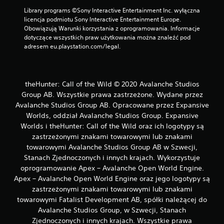
i
Library programs ©Sony Interactive Entertainment Inc. wyłączna 
w
licencja podmiotu Sony Interactive Entertainment Europe. 
o
Obowiązują Warunki korzystania z oprogramowania. Informacje 
ś
dotyczące wszystkich praw użytkowania można znaleźć pod 
ć
adresem eu.playstation.com/legal.
g
r
y
theHunter: Call of the Wild © 2020 Avalanche Studios
b
Group AB. Wszystkie prawa zastrzeżone. Wydane przez
e
Avalanche Studios Group AB. Opracowane przez Expansive
z
p
Worlds, oddział Avalanche Studios Group. Expansive
r
Worlds i theHunter: Call of the Wild oraz ich logotypy są
z
zastrzeżonymi znakami towarowymi lub znakami
y
towarowymi Avalanche Studios Group AB w Szwecji,
t
Stanach Zjednoczonych i innych krajach. Wykorzystuje
r
oprogramowanie Apex – Avalanche Open World Engine.
z
Apex – Avalanche Open World Engine oraz jego logotypy są
y
zastrzeżonymi znakami towarowymi lub znakami
m
towarowymi Fatalist Development AB, spółki należącej do
y
Avalanche Studios Group, w Szwecji, Stanach
w
Zjednoczonych i innych krajach. Wszystkie prawa