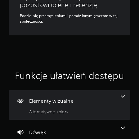
y
pozostawi ocenę i recenzję
o
ł
p
a
Podziel się przemyśleniami i pomóż innym graczom w tej
c
t
społeczności.
j
w
e
i
z
e
m
j
i
b
a
y
n
ł
y
o
c
j
z
Funkcje ułatwień dostępu
e
u
o
ł
d
o
c
ś
z
c
Elementy wizualne
y
i
t
d
Alternatywne kolory
a
r
ć
ą
.
ż
Dźwięk
k
ó