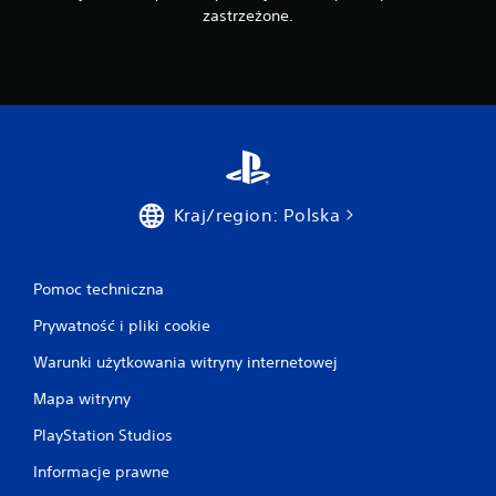
a
zastrzeżone.
n
i
a
p
r
z
y
c
i
Kraj/region: Polska
s
k
ó
Pomoc techniczna
w
M
Prywatność i pliki cookie
o
ż
Warunki użytkowania witryny internetowej
e
s
Mapa witryny
z
PlayStation Studios
g
r
Informacje prawne
a