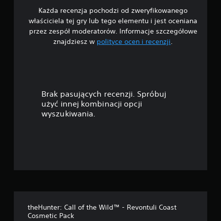
i
ż
N
k
Każda recenzja pochodzi od zweryfikowanego
n
a
o
a
właściciela tej gry lub tego elementu i jest oceniana
i
p
r
n
przez zespół moderatorów. Informacje szczegółowe
a
i
z
a
znajdziesz w
polityce ocen i recenzji
.
n
s
y
c
i
y
s
z
a
s
t
u
.
ą
a
ł
p
ć
o
r
z
Brak pasujących recenzji. Spróbuj
ś
e
s
użyć innej kombinacji opcji
z
a
c
wyszukiwania.
e
m
i
n
o
d
t
u
r
o
c
ą
w
z
ż
a
k
k
n
a
ó
e
g
w
p
r
r
y
(
z
.
p
theHunter: Call of the Wild™ - Revontuli Coast
y
o
Cosmetic Pack