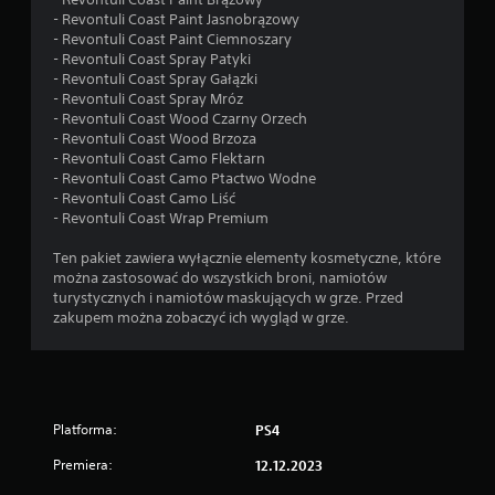
t
- Revontuli Coast Paint Jasnobrązowy
ę
- Revontuli Coast Paint Ciemnoszary
p
- Revontuli Coast Spray Patyki
n
- Revontuli Coast Spray Gałązki
e
- Revontuli Coast Spray Mróz
s
- Revontuli Coast Wood Czarny Orzech
ą
- Revontuli Coast Wood Brzoza
p
- Revontuli Coast Camo Flektarn
e
- Revontuli Coast Camo Ptactwo Wodne
w
- Revontuli Coast Camo Liść
n
- Revontuli Coast Wrap Premium
e
o
Ten pakiet zawiera wyłącznie elementy kosmetyczne, które
p
można zastosować do wszystkich broni, namiotów
c
turystycznych i namiotów maskujących w grze. Przed
j
zakupem można zobaczyć ich wygląd w grze.
e
o
d
w
r
ó
Platforma:
PS4
c
e
Premiera:
12.12.2023
n