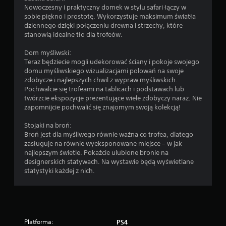
t
Nowoczesny i praktyczny domek w stylu safari łączy w
ę
sobie piękno i prostotę. Wykorzystuje maksimum światła
p
dziennego dzięki połączeniu drewna i strzechy, które
n
stanowią idealne tło dla trofeów.
e
s
Dom myśliwski:
ą
Teraz będziecie mogli udekorować ściany i pokoje swojego
p
domu myśliwskiego wizualizacjami polowań na swoje
e
zdobycze i najlepszych chwil z wypraw myśliwskich.
w
Pochwalcie się trofeami na tablicach i podstawach lub
n
twórzcie ekspozycje prezentujące wiele zdobyczy naraz. Nie
e
zapomnijcie pochwalić się znajomym swoją kolekcją!
o
p
Stojaki na broń:
c
Broń jest dla myśliwego równie ważna co trofea, dlatego
j
zasługuje na równie wyeksponowane miejsce – w jak
e
najlepszym świetle. Pokażcie ulubione bronie na
o
designerskich statywach. Na wystawie będą wyświetlane
d
statystyki każdej z nich.
w
r
ó
c
e
n
Platforma:
PS4