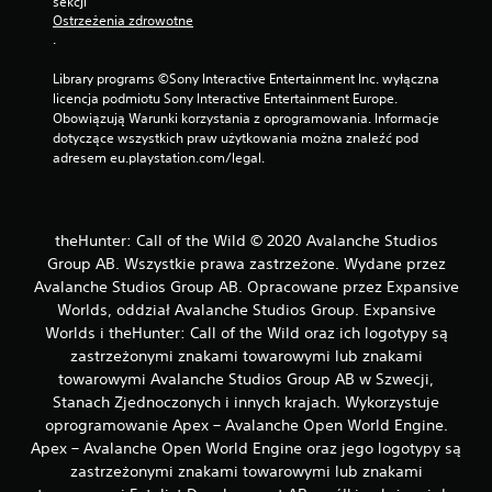
sekcji 
i
Ostrzeżenia zdrowotne
w
.
o
ś
Library programs ©Sony Interactive Entertainment Inc. wyłączna 
licencja podmiotu Sony Interactive Entertainment Europe. 
ć
Obowiązują Warunki korzystania z oprogramowania. Informacje 
g
dotyczące wszystkich praw użytkowania można znaleźć pod 
r
adresem eu.playstation.com/legal.
y
b
e
z
theHunter: Call of the Wild © 2020 Avalanche Studios
p
Group AB. Wszystkie prawa zastrzeżone. Wydane przez
r
Avalanche Studios Group AB. Opracowane przez Expansive
z
Worlds, oddział Avalanche Studios Group. Expansive
y
Worlds i theHunter: Call of the Wild oraz ich logotypy są
t
zastrzeżonymi znakami towarowymi lub znakami
r
towarowymi Avalanche Studios Group AB w Szwecji,
z
Stanach Zjednoczonych i innych krajach. Wykorzystuje
y
oprogramowanie Apex – Avalanche Open World Engine.
m
Apex – Avalanche Open World Engine oraz jego logotypy są
y
zastrzeżonymi znakami towarowymi lub znakami
w