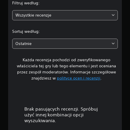
Filtruj według:
i
ż
N
k
:
n
a
o
a
Wszystkie recenzje
i
p
r
n
3
a
i
z
a
n
s
y
.
c
i
y
s
Sortuj według:
z
a
s
t
7
u
.
ą
a
Ostatnie
ł
p
ć
8
o
r
z
ś
e
s
Każda recenzja pochodzi od zweryfikowanego
/
z
a
c
właściciela tej gry lub tego elementu i jest oceniana
e
m
i
5
przez zespół moderatorów. Informacje szczegółowe
n
o
d
znajdziesz w
polityce ocen i recenzji
.
t
u
r
g
o
c
ą
w
z
ż
w
a
k
k
n
a
i
ó
e
g
Brak pasujących recenzji. Spróbuj
w
p
r
a
użyć innej kombinacji opcji
r
y
(
z
.
wyszukiwania.
p
z
y
o