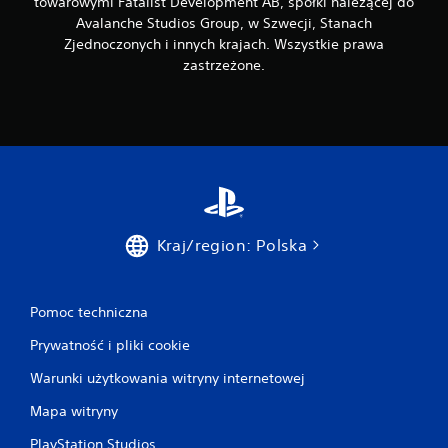
towarowymi Fatalist Development AB, spółki należącej do
a
n
Avalanche Studios Group, w Szwecji, Stanach
i
Zjednoczonych i innych krajach. Wszystkie prawa
a
zastrzeżone.
p
r
z
y
c
i
s
k
ó
Kraj/region: Polska
w
M
o
Pomoc techniczna
ż
e
Prywatność i pliki cookie
s
z
Warunki użytkowania witryny internetowej
g
Mapa witryny
r
a
PlayStation Studios