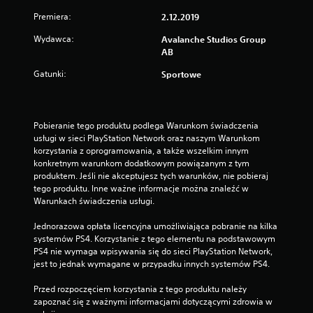
i
Premiera:
2.12.2019
a
k
Wydawca:
Avalanche Studios Group
i
AB
e
r
Gatunki:
Sportowe
u
n
k
ó
Pobieranie tego produktu podlega Warunkom świadczenia 
w
usługi w sieci PlayStation Network oraz naszym Warunkom 
d
korzystania z oprogramowania, a także wszelkim innym 
r
konkretnym warunkom dodatkowym powiązanym z tym 
ą
produktem. Jeśli nie akceptujesz tych warunków, nie pobieraj 
ż
tego produktu. Inne ważne informacje można znaleźć w 
k
Warunkach świadczenia usługi.
ó
w
Jednorazowa opłata licencyjna umożliwiająca pobranie na kilka 
.
systemów PS4. Korzystanie z tego elementu na podstawowym 
PS4 nie wymaga wpisywania się do sieci PlayStation Network, 
jest to jednak wymagane w przypadku innych systemów PS4.
M
o
Przed rozpoczęciem korzystania z tego produktu należy 
ż
zapoznać się z ważnymi informacjami dotyczącymi zdrowia w 
l