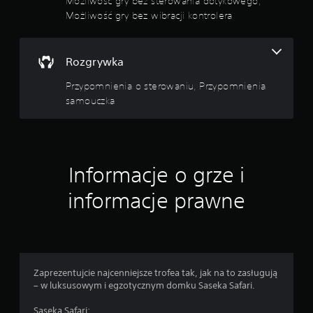
Możliwość gry bez sterowania dotykowego,
d
Możliwość gry bez wibracji kontrolera
r
ą
ż
Rozgrywka
k
ó
Przypomnienia o sterowaniu, Przypomnienia
w
samouczka
(
p
o
d
s
Informacje o grze i
t
a
informacje prawne
w
o
w
e
)
Zaprezentujcie najcenniejsze trofea tak, jak na to zasługują
D
– w luksusowym i egzotycznym domku Saseka Safari.
o
s
Saseka Safari: