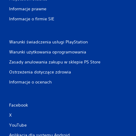
ć
i
Informacje prawne
k
o
Informacje o firmie SIE
r
z
y
s
Warunki świadczenia usługi PlayStation
t
a
Warunki użytkowania oprogramowania
ć
z
Zasady anulowania zakupu w sklepie PS Store
m
e
Ostrzeżenia dotyczące zdrowia
n
Informacje o ocenach
u
w
g
r
z
Facebook
e
X
b
e
YouTube
z
k
Aplikacja dla systemu Android