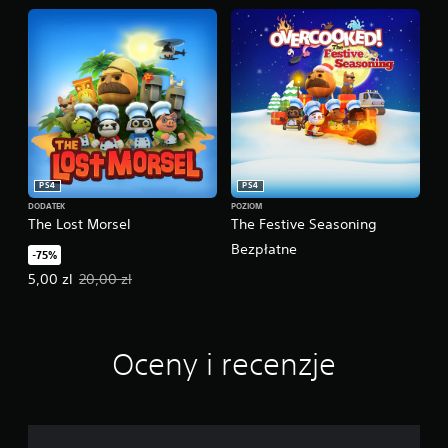
PS4
PS4
DODATEK
POZIOM
The Lost Morsel
The Festive Seasoning
Bezpłatne
-75%
Oferowana cena: 5,00 zl. Pierwotna cena: 20,00 zl.
5,00 zl
20,00 zl
Oceny i recenzje