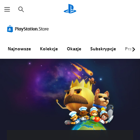
W
y
s
z
u
k
a
j
Najnowsze
Kolekcje
Okazje
Subskrypcje
Przegl