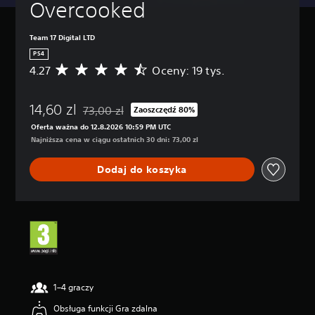
Overcooked
Team 17 Digital LTD
PS4
4.27
Oceny: 19 tys.
Ś
r
e
14,60 zl
d
73,00 zl
Zaoszczędź 80%
Zastosowano zniżkę z oryginalnej ceny wynoszącej
n
Oferta ważna do 12.8.2026 10:59 PM UTC
i
Najniższa cena w ciągu ostatnich 30 dni: 73,00 zl
a
o
Dodaj do koszyka
c
e
n
a
:
4
.
2
7
/
1–4 graczy
5
Obsługa funkcji Gra zdalna
g