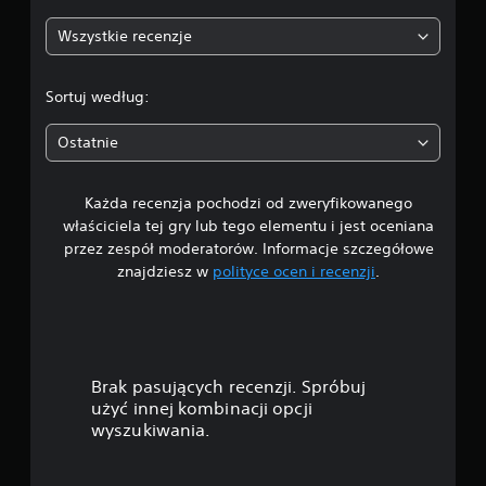
:
Wszystkie recenzje
4
.
Sortuj według:
2
Ostatnie
7
Każda recenzja pochodzi od zweryfikowanego
/
właściciela tej gry lub tego elementu i jest oceniana
5
przez zespół moderatorów. Informacje szczegółowe
znajdziesz w
polityce ocen i recenzji
.
g
w
i
Brak pasujących recenzji. Spróbuj
a
użyć innej kombinacji opcji
wyszukiwania.
z