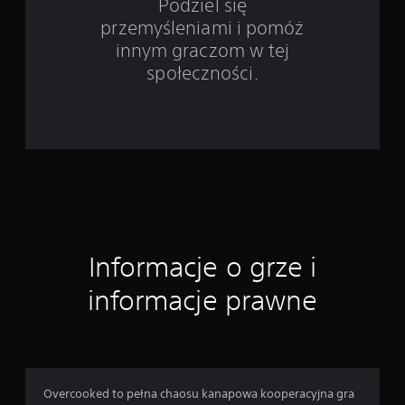
w
Podziel się
przemyśleniami i pomóż
i
innym graczom w tej
e
społeczności.
1
9
9
7
7
Informacje o grze i
o
informacje prawne
c
e
n
Overcooked to pełna chaosu kanapowa kooperacyjna gra