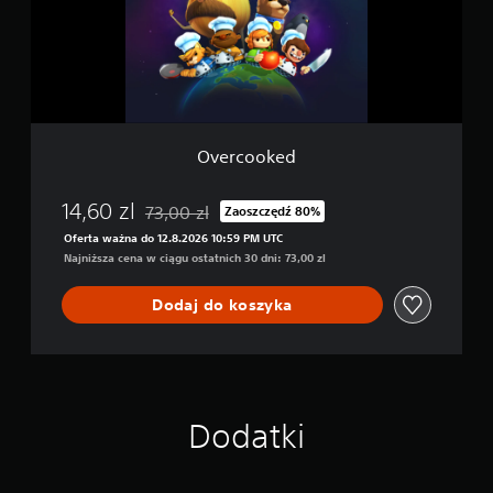
o
k
e
d
Overcooked
14,60 zl
73,00 zl
Zaoszczędź 80%
Zastosowano zniżkę z oryginalnej ceny wynosząc
Oferta ważna do 12.8.2026 10:59 PM UTC
Najniższa cena w ciągu ostatnich 30 dni: 73,00 zl
Dodaj do koszyka
Dodatki