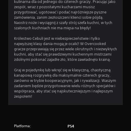
kulinarna dla od jednego do czterech graczy. Pracując jako
zespół, wraz z pozostałymi kucharzami musisz
przygotować, ugotować i podać najróżniejsze pyszne
zamówienia, zanim zezłoszczeni klienci sobie pójdą.
Naostrz noże i wyciągnij z szafy strój szefa kuchni, w tych
szalonych kuchniach nie ma mięsa na błędy!
Królestwo Cebuli jest w niebezpieczeństwie i tylko
najwyższej klasy dania mogą je ocalić! W Overcooked
gracze przeprawiają się przez wiele okrutnych i niezwykłych
kuchni, aby stać się prawdziwymi kuchennym mistrzami
zdolnymi pokonać zajadłe zło, które zawładnęło krainą.
Graj w pojedynkę lub wkręć się w klasyczną, chaotyczną
kanapową rozgrywkę dla maksymalnie czterech graczy,
zarówno w trybie kooperacyjnym, jak i rywalizacji. Waszym
zadaniem będzie przygotowanie wielu różnych specjałów i
współpraca, aby stać się najskuteczniejszym i najlepszym
zespołem!
Platforma:
PS4