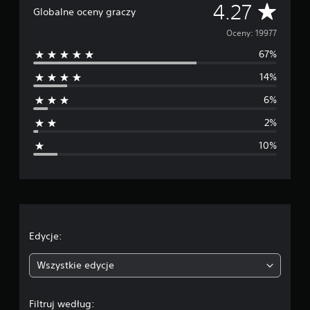
Ś
4.27
Globalne oceny graczy
r
Oceny: 19977
67%
e
14%
d
6%
n
2%
i
10%
a
o
c
e
Edycje:
n
Wszystkie edycje
a
Filtruj według: