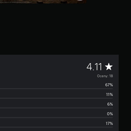
Ś
4.11
r
Oceny: 18
67%
e
11%
d
6%
n
0%
17%
i