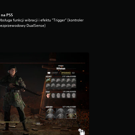
 na PS5
bsługa funkcji wibracji i efektu "Trigger" (kontroler
bezprzewodowy DualSense)