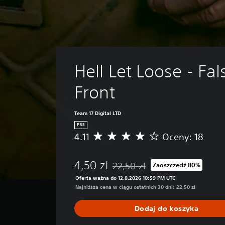
Hell Let Loose - Fal
Front
Team 17 Digital LTD
PS5
4.11
Oceny: 18
Ś
r
e
4,50 zl
22,50 zl
Zaoszczędź 80%
d
Zastosowano zniżkę z oryginalnej 
n
Oferta ważna do 12.8.2026 10:59 PM UTC
i
Najniższa cena w ciągu ostatnich 30 dni: 22,50 zl
a
o
Dodaj do koszyka
c
e