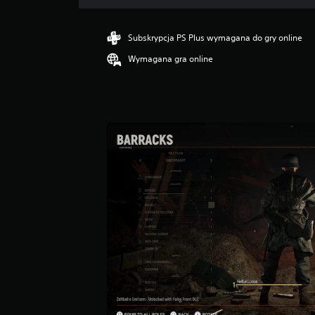
n
a
:
Subskrypcja PS Plus wymagana do gry online
4
Wymagana gra online
.
1
1
/
5
g
w
i
a
z
d
e
k
—
n
a
p
o
d