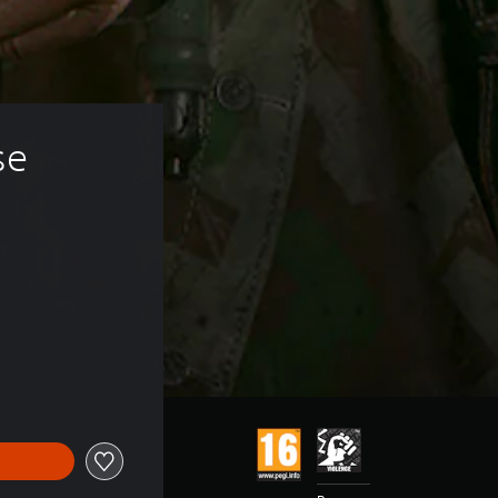
se 
ceny wynoszącej 22,50 zl