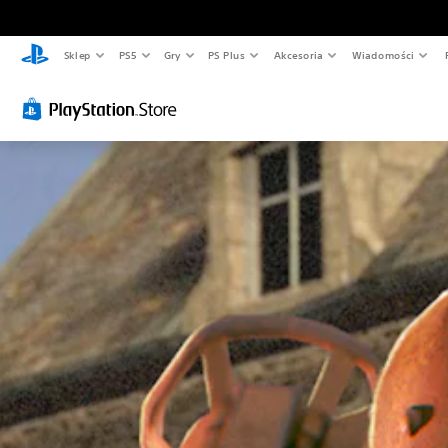
Sklep
PS5
Gry
PS Plus
Akcesoria
Wiadomości