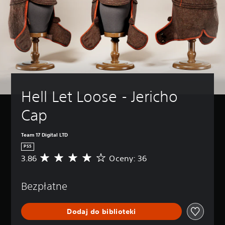
Hell Let Loose - Jericho 
Cap
Team 17 Digital LTD
PS5
3.86
Oceny: 36
Ś
r
e
Bezpłatne
d
n
i
Dodaj do biblioteki
a
o