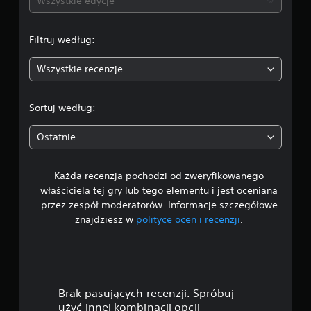
n
Wszystkie edycje
a
Filtruj według:
:
Wszystkie recenzje
3
.
Sortuj według:
8
Ostatnie
6
Każda recenzja pochodzi od zweryfikowanego
/
właściciela tej gry lub tego elementu i jest oceniana
5
przez zespół moderatorów. Informacje szczegółowe
znajdziesz w
polityce ocen i recenzji
.
g
w
i
Brak pasujących recenzji. Spróbuj
a
użyć innej kombinacji opcji