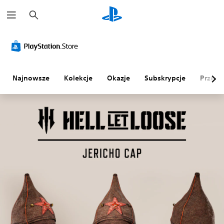
W
y
s
z
u
k
a
j
Najnowsze
Kolekcje
Okazje
Subskrypcje
Przegl