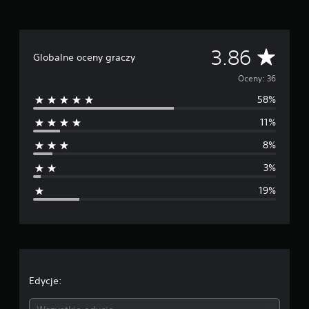
s
t
a
w
Ś
3.86
Globalne oceny graczy
i
e
r
Oceny: 36
3
6
58%
e
o
c
11%
d
e
8%
n
n
3%
i
19%
a
o
c
e
Edycje: