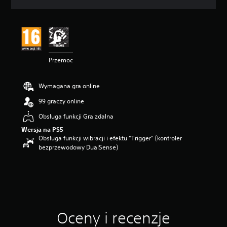
c
e
n
a
:
3
Przemoc
.
8
6
Wymagana gra online
/
5
99 graczy online
g
w
Obsługa funkcji Gra zdalna
i
Wersja na PS5
a
Obsługa funkcji wibracji i efektu "Trigger" (kontroler
z
bezprzewodowy DualSense)
d
e
k
—
n
a
p
Oceny i recenzje
o
d