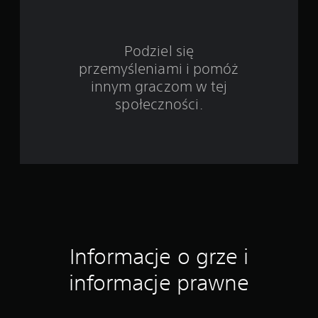
a
w
Podziel się
przemyśleniami i pomóż
i
innym graczom w tej
e
społeczności.
3
6
o
c
e
Informacje o grze i
n
informacje prawne