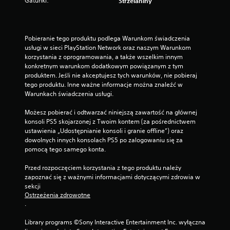
Gatunki:
Strzelaniny
Pobieranie tego produktu podlega Warunkom świadczenia 
usługi w sieci PlayStation Network oraz naszym Warunkom 
korzystania z oprogramowania, a także wszelkim innym 
konkretnym warunkom dodatkowym powiązanym z tym 
produktem. Jeśli nie akceptujesz tych warunków, nie pobieraj 
tego produktu. Inne ważne informacje można znaleźć w 
Warunkach świadczenia usługi.
Możesz pobierać i odtwarzać niniejszą zawartość na głównej 
konsoli PS5 skojarzonej z Twoim kontem (za pośrednictwem 
ustawienia „Udostępnianie konsoli i granie offline”) oraz 
dowolnych innych konsolach PS5 po zalogowaniu się za 
pomocą tego samego konta.
Przed rozpoczęciem korzystania z tego produktu należy 
zapoznać się z ważnymi informacjami dotyczącymi zdrowia w 
sekcji 
Ostrzeżenia zdrowotne
.
Library programs ©Sony Interactive Entertainment Inc. wyłączna 