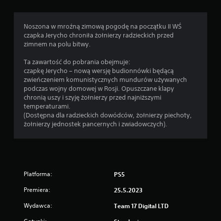
Noszona w mroźną zimową pogodę na początku II WŚ
czapka Jerycho chroniła żołnierzy radzieckich przed
zimnem na polu bitwy.
Ta zawartość do pobrania obejmuje:
czapkę Jerycho – nową wersję budionnówki będącą
zwieńczeniem komunistycznych mundurów używanych
podczas wojny domowej w Rosji. Opuszczane klapy
chronią uszy i szyję żołnierzy przed najniższymi
temperaturami.
(Dostępna dla radzieckich dowódców, żołnierzy piechoty,
żołnierzy jednostek pancernych i zwiadowczych).
Platforma:
PS5
Premiera:
25.5.2023
Wydawca:
Team 17 Digital LTD