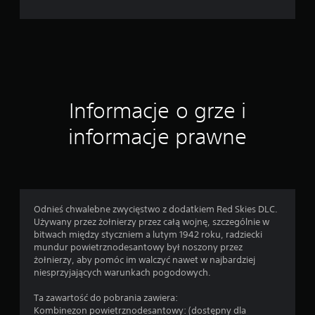
o
c
e
n
Informacje o grze i
informacje prawne
Odnieś chwalebne zwycięstwo z dodatkiem Red Skies DLC.
Używany przez żołnierzy przez całą wojnę, szczególnie w
bitwach między styczniem a lutym 1942 roku, radziecki
mundur powietrznodesantowy był noszony przez
żołnierzy, aby pomóc im walczyć nawet w najbardziej
niesprzyjających warunkach pogodowych.
Ta zawartość do pobrania zawiera:
Kombinezon powietrznodesantowy: (dostępny dla