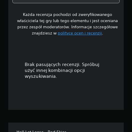
4
Każda recenzja pochodzi od zweryfikowanego
/
właściciela tej gry lub tego elementu i jest oceniana
5
przez zespół moderatorów. Informacje szczegółowe
znajdziesz w
polityce ocen i recenzji
.
g
w
i
Brak pasujących recenzji. Spróbuj
a
użyć innej kombinacji opcji
wyszukiwania.
z
d
e
k
—
Hell Let Loose - Red Skies