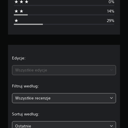
0%
n
14%
i
29%
a
o
c
e
Edycje:
n
Wszystkie edycje
a
Filtruj według:
:
Wszystkie recenzje
3
.
Sortuj według:
1
Ostatnie