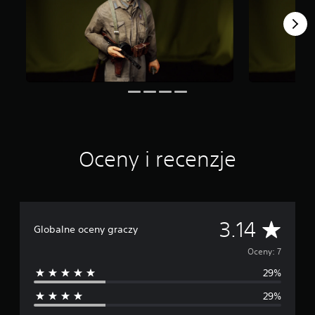
a
w
i
e
7
o
c
e
n
Oceny i recenzje
Ś
3.14
Globalne oceny graczy
r
Oceny: 7
29%
e
29%
d