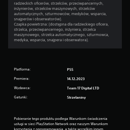
radzieckich oficerów, strzelców, przeciwpancernych,
inżynierów, strzelców maszynowych, strzelców
automatycznych, szturmowców, medyków, wsparcia,
snajperów i obserwatorów).
Czapka powietrzna: (dostępna dla radzieckiego oficera,
strzelca, przeciwpancernego, inżyniera, strzelca
maszynowego, strzelca automatycznego, szturmowca,
medyka, wsparcia, snajpera i obserwatora).
Platforma:
PS5
Premiera:
14.12.2023
Wydawca:
Team 17 Digital LTD
Gatunki:
Strzelaniny
Pobieranie tego produktu podlega Warunkom świadczenia 
usługi w sieci PlayStation Network oraz naszym Warunkom 
korzystania z oprogramowania, a także wszelkim innym 