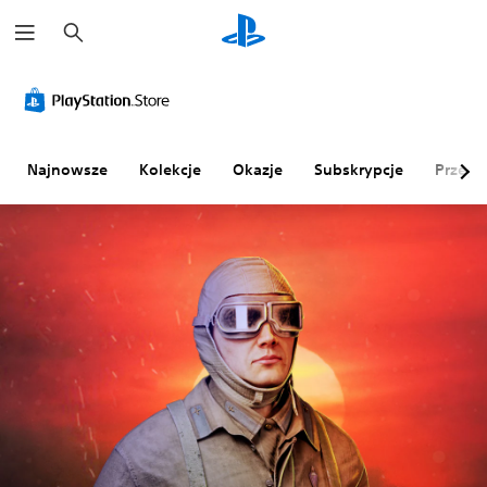
W
y
s
z
u
k
a
j
Najnowsze
Kolekcje
Okazje
Subskrypcje
Przegl