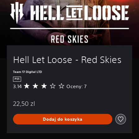
Hell Let Loose - Red Skies
Team 17 Digital LTD
PS5
3.14
Oceny: 7
Ś
r
e
22,50 zl
d
n
i
Dodaj do koszyka
a
o
c
e