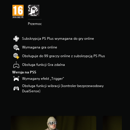
n
a
:
3
Przemoc
.
1
4
Subskrypcja PS Plus wymagana do gry online
/
5
Wymagana gra online
g
w
Obsługuje do 99 graczy online z subskrypcją PS Plus
i
Obsługa funkcji Gra zdalna
a
z
Wersja na PS5
d
Wymagany efekt „Trigger”
e
Obsługa funkcji wibracji (kontroler bezprzewodowy
k
DualSense)
—
n
a
p
o
d
s
t