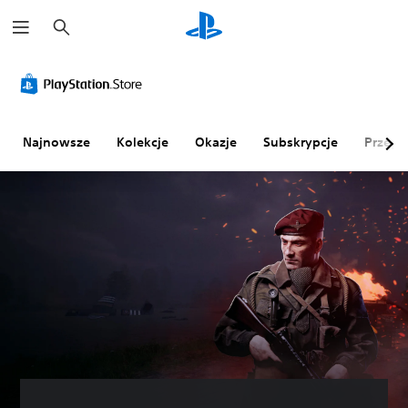
W
y
s
z
u
k
a
j
Najnowsze
Kolekcje
Okazje
Subskrypcje
Przegl