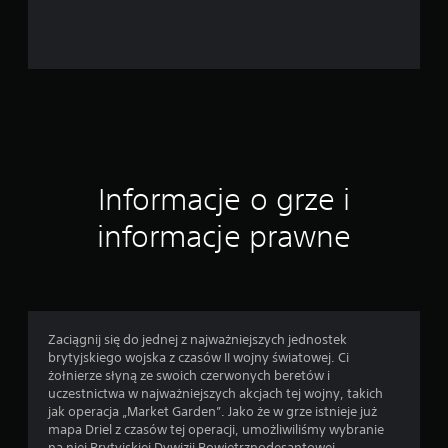
1
6
o
c
e
Informacje o grze i
n
informacje prawne
Zaciągnij się do jednej z najważniejszych jednostek
brytyjskiego wojska z czasów II wojny światowej. Ci
żołnierze słyną ze swoich czerwonych beretów i
uczestnictwa w najważniejszych akcjach tej wojny, takich
jak operacja „Market Garden”. Jako że w grze istnieje już
mapa Driel z czasów tej operacji, umożliwiliśmy wybranie
na niej Brytyjskiej Dywizji Powietrznodesantowej.