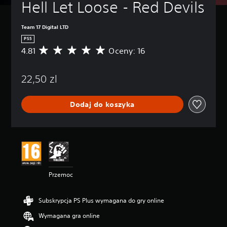
Hell Let Loose - Red Devils
Team 17 Digital LTD
PS5
4.81
Oceny: 16
Ś
r
e
22,50 zl
d
n
i
Dodaj do koszyka
a
o
c
e
n
a
:
4
Przemoc
.
8
1
Subskrypcja PS Plus wymagana do gry online
/
5
Wymagana gra online
g