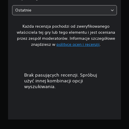
8
Ostatnie
1
Każda recenzja pochodzi od zweryfikowanego
/
właściciela tej gry lub tego elementu i jest oceniana
5
przez zespół moderatorów. Informacje szczegółowe
znajdziesz w
polityce ocen i recenzji
.
g
w
i
Brak pasujących recenzji. Spróbuj
a
użyć innej kombinacji opcji
wyszukiwania.
z
d
e
k