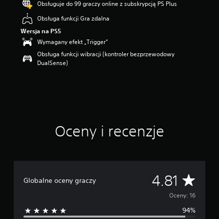
Obsługuje do 99 graczy online z subskrypcją PS Plus
w
i
Obsługa funkcji Gra zdalna
a
Wersja na PS5
z
d
Wymagany efekt „Trigger”
e
Obsługa funkcji wibracji (kontroler bezprzewodowy
k
DualSense)
—
n
a
p
o
d
s
Oceny i recenzje
t
a
w
i
e
1
Ś
4.81
Globalne oceny graczy
6
o
r
Oceny: 16
c
e
94%
e
n