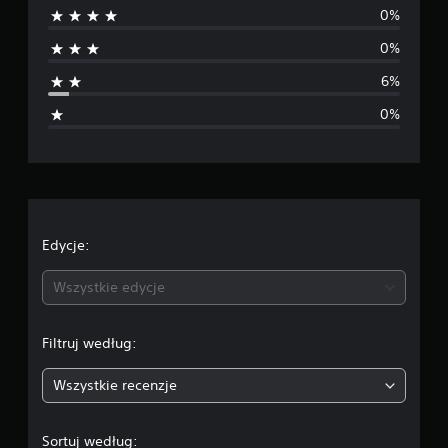
0%
d
0%
n
6%
i
0%
a
o
c
e
Edycje:
n
Wszystkie edycje
a
Filtruj według:
:
Wszystkie recenzje
4
.
Sortuj według: