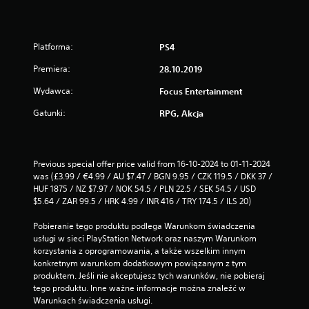
Platforma:
PS4
Premiera:
28.10.2019
Wydawca:
Focus Entertainment
Gatunki:
RPG, Akcja
Previous special offer price valid from 16-10-2024 to 01-11-2024 
was (£3.99 / €4.99 / AU $7.47 / BGN 9.95 / CZK 119.5 / DKK 37 / 
HUF 1875 / NZ $7.97 / NOK 54.5 / PLN 22.5 / SEK 54.5 / USD 
$5.64 / ZAR 99.5 / HRK 4.99 / INR 416 / TRY 174.5 / ILS 20)
Pobieranie tego produktu podlega Warunkom świadczenia 
usługi w sieci PlayStation Network oraz naszym Warunkom 
korzystania z oprogramowania, a także wszelkim innym 
konkretnym warunkom dodatkowym powiązanym z tym 
produktem. Jeśli nie akceptujesz tych warunków, nie pobieraj 
tego produktu. Inne ważne informacje można znaleźć w 
Warunkach świadczenia usługi.