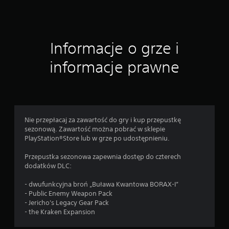
o
c
Informacje o grze i
e
informacje prawne
n
Nie przepłacaj za zawartość do gry i kup przepustkę
sezonową. Zawartość można pobrać w sklepie
PlayStation®Store lub w grze po udostępnieniu.
Przepustka sezonowa zapewnia dostęp do czterech
dodatków DLC:
- dwufunkcyjna broń „Buława Kwantowa BORAX-I”
- Public Enemy Weapon Pack
- Jericho's Legacy Gear Pack
- the Kraken Expansion