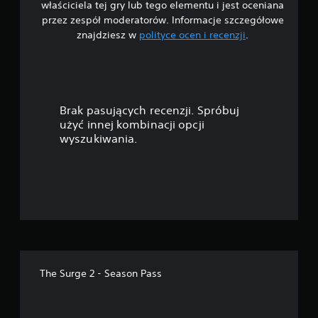
właściciela tej gry lub tego elementu i jest oceniana
5
przez zespół moderatorów. Informacje szczegółowe
znajdziesz w
polityce ocen i recenzji
.
g
w
i
Brak pasujących recenzji. Spróbuj
a
użyć innej kombinacji opcji
wyszukiwania.
z
d
e
k
—
The Surge 2 - Season Pass
n
a