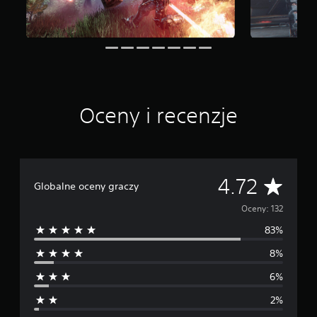
a
w
i
e
1
3
2
o
Oceny i recenzje
c
e
n
Ś
4.72
Globalne oceny graczy
r
Oceny: 132
83%
e
8%
d
6%
n
2%
i