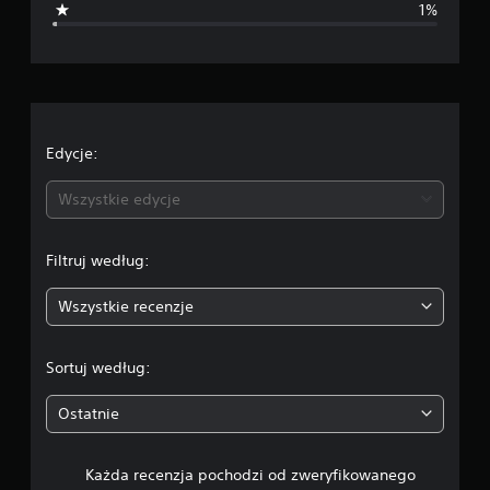
1%
a
o
c
e
Edycje:
n
Wszystkie edycje
a
Filtruj według:
:
Wszystkie recenzje
4
.
Sortuj według:
7
Ostatnie
2
Każda recenzja pochodzi od zweryfikowanego
/