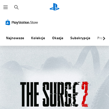
W
y
s
z
u
k
a
j
Najnowsze
Kolekcje
Okazje
Subskrypcje
Przegl