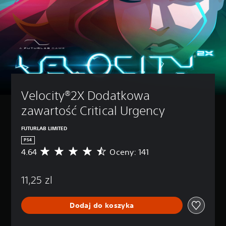
Velocity®2X Dodatkowa 
zawartość Critical Urgency
FUTURLAB LIMITED
PS4
4.64
Oceny: 141
Ś
r
e
11,25 zl
d
n
i
Dodaj do koszyka
a
o
c