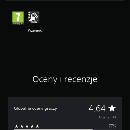
e
n
a
:
4
Przemoc
.
6
4
/
5
g
w
i
a
Oceny i recenzje
z
d
e
k
—
n
Ś
4.64
Globalne oceny graczy
a
p
r
Oceny: 141
o
d
77%
e
s