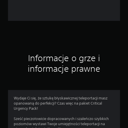
1
4
1
o
c
Informacje o grze i
e
informacje prawne
n
Wydaje Ci się, że sztukę błyskawicznej teleportacji masz
opanowaną do perfekcji? Czas więc na pakiet Critical
Urgency Pack!
Sześć pieczołowicie dopracowanych i szaleńczo szybkich
poziomów wystawi Twoje umiejętności teleportacji na