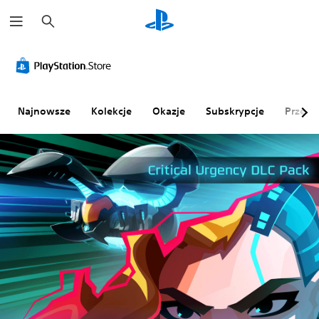
W
y
s
z
u
k
a
j
Najnowsze
Kolekcje
Okazje
Subskrypcje
Przegl