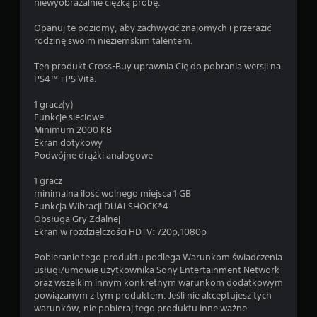
niewyobrażalnie ciężką próbę.
Opanuj te poziomy, aby zachwycić znajomych i przerazić
rodzinę swoim nieziemskim talentem.
Ten produkt Cross-Buy uprawnia Cię do pobrania wersji na
PS4™ i PS Vita.
1 gracz(y)
Funkcje sieciowe
Minimum 2000 KB
Ekran dotykowy
Podwójne drążki analogowe
1 gracz
minimalna ilość wolnego miejsca 1 GB
Funkcja Wibracji DUALSHOCK®4
Obsługa Gry Zdalnej
Ekran w rozdzielczości HDTV: 720p,1080p
Pobieranie tego produktu podlega Warunkom świadczenia
usługi/umowie użytkownika Sony Entertainment Network
oraz wszelkim innym konkretnym warunkom dodatkowym
powiązanym z tym produktem. Jeśli nie akceptujesz tych
warunków, nie pobieraj tego produktu Inne ważne