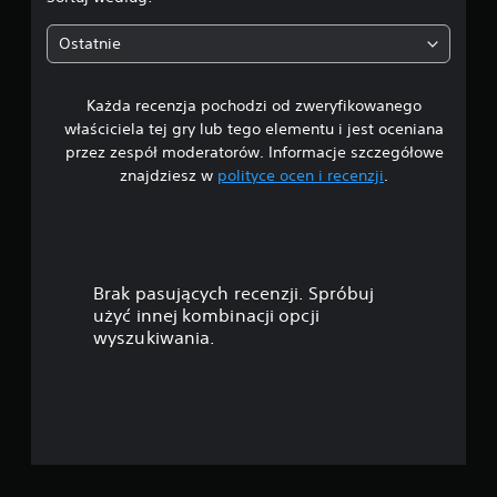
6
Ostatnie
4
Każda recenzja pochodzi od zweryfikowanego
/
właściciela tej gry lub tego elementu i jest oceniana
5
przez zespół moderatorów. Informacje szczegółowe
znajdziesz w
polityce ocen i recenzji
.
g
w
i
Brak pasujących recenzji. Spróbuj
a
użyć innej kombinacji opcji
wyszukiwania.
z
d
e
k