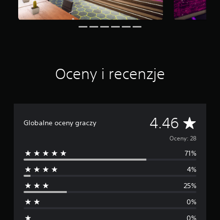
e
n
Oceny i recenzje
Ś
4.46
Globalne oceny graczy
r
Oceny: 28
71%
e
4%
d
25%
n
0%
i
0%