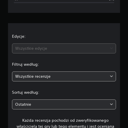
a
o
c
e
Edycje:
n
Wszystkie edycje
a
Filtruj według:
:
Wszystkie recenzje
4
.
Sortuj według:
4
Ostatnie
6
Każda recenzja pochodzi od zweryfikowanego
/
właściciela tej gry lub tego elementu i jest oceniana