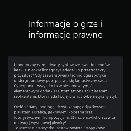
c
e
Informacje o grze i
n
informacje prawne
Hipnotyczny rytm, utwory synthwave, światło neonów,
lata 80. nieokreślonego tysiąclecia. To przeszłość czy
przyszłość? Gdy zaawansowana technologia spotyka
undergroundowy pop, pojawia się fantastyczny świat
Cyberpunk – wszystko to w niesamowitym, 8-
elementowym dodatku Customization Pack z laserami i
replikantami, który nada twojej piwnicy cybernetyczny styl.
Ozdób ściany, podłogę, drzwi i kanapę odjazdowymi
plakatami i grafiką, jaskrawymi kolorami oraz
futurystycznymi kompozycjami. Styl science-fiction zawita
do twojej wyścigowej piwnicy!
To jeszcze nie wszystko: zestaw zawiera 3 wyjątkowe