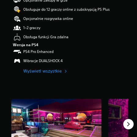
Opcjonalne zakupy w grze
g
Obsługuje do 12 graczy online z subskrypcją PS Plus
w
i
Opcjonalnie rozgrywka online
a
z
1–2 graczy
d
Obsługa funkcji Gra zdalna
e
k
Wersja na PS4
—
PS4 Pro Enhanced
n
a
Wibracje DUALSHOCK 4
p
Wyświetl wszystkie
o
d
s
t
a
w
i
e
2
8
o
c