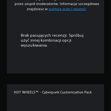
5
przez zespół moderatorów. Informacje szczegółowe
znajdziesz w
polityce ocen i recenzji
.
g
w
i
Brak pasujących recenzji. Spróbuj
a
użyć innej kombinacji opcji
wyszukiwania.
z
d
e
k
—
HOT WHEELS™ - Cyberpunk Customization Pack
n
a