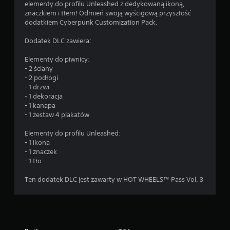
elementy do profilu Unleashed z dedykowaną ikoną,
znaczkiem i tłem! Odmień swoją wyścigową przyszłość
dodatkiem Cyberpunk Customization Pack.
Dodatek DLC zawiera:
Elementy do piwnicy:
- 2 ściany
- 2 podłogi
- 1 drzwi
- 1 dekoracja
- 1 kanapa
- 1 zestaw 4 plakatów
Elementy do profilu Unleashed:
- 1 ikona
- 1 znaczek
- 1 tło
Ten dodatek DLC jest zawarty w HOT WHEELS™ Pass Vol. 3