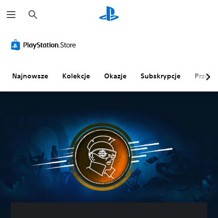
W
y
s
z
u
k
a
j
Najnowsze
Kolekcje
Okazje
Subskrypcje
Przegl