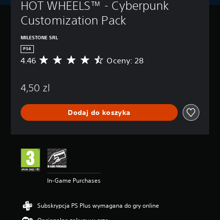
HOT WHEELS™ - Cyberpunk 
Customization Pack
MILESTONE SRL
PS4
4.46
Oceny: 28
Ś
r
e
4,50 zl
d
n
i
Dodaj do koszyka
a
o
c
e
n
a
:
4
In-Game Purchases
.
4
6
Subskrypcja PS Plus wymagana do gry online
/
5