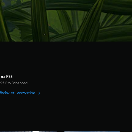
 na PS5
PS5 Pro Enhanced
Wyświetl wszystkie