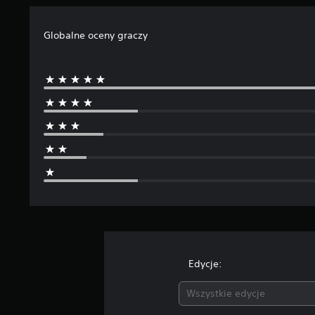
e
n
Globalne oceny graczy
Edycje:
Wszystkie edycje