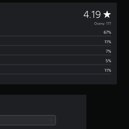
Ś
4.19
r
Oceny: 177
67%
e
11%
d
7%
n
5%
11%
i
a
o
c
e