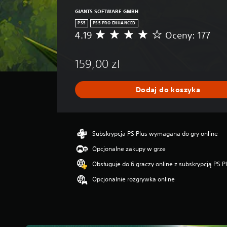
i
p
s
GIANTS SOFTWARE GMBH
o
a
PS5
PS5 PRO ENHANCED
s
ń
4.19
Oceny: 177
ó
Ś
.
b
r
,
e
159,00 zl
a
d
b
n
y
i
Dodaj do koszyka
d
a
ź
o
w
c
i
e
ę
n
Subskrypcja PS Plus wymagana do gry online
k
a
Opcjonalne zakupy w grze
i
:
w
4
Obsługuje do 6 graczy online z subskrypcją PS P
k
.
a
Opcjonalnie rozgrywka online
1
ż
9
d
/
y
5
m
g