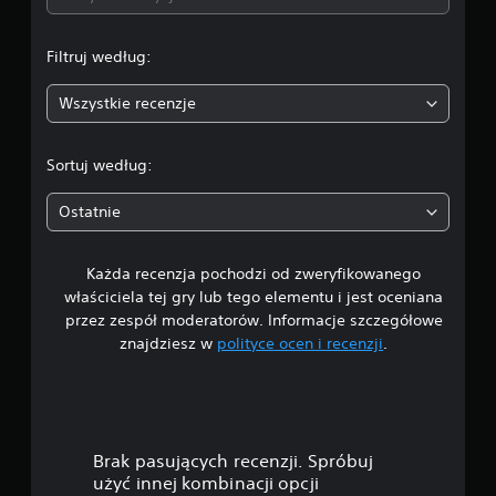
a
Filtruj według:
:
Wszystkie recenzje
1
/
Sortuj według:
5
Ostatnie
g
Każda recenzja pochodzi od zweryfikowanego
w
właściciela tej gry lub tego elementu i jest oceniana
i
przez zespół moderatorów. Informacje szczegółowe
znajdziesz w
polityce ocen i recenzji
.
a
z
d
Brak pasujących recenzji. Spróbuj
e
użyć innej kombinacji opcji