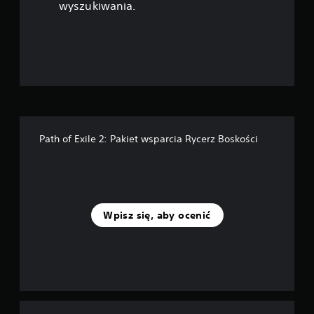
wyszukiwania.
k
—
n
a
p
Path of Exile 2: Pakiet wsparcia Rycerz Boskości
o
d
s
Wpisz się, aby ocenić
t
a
w
i