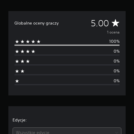
i
e
1
Ś
5.00
o
Globalne oceny graczy
c
r
1 ocena
e
n
100%
e
0%
d
0%
n
0%
i
0%
a
o
c
e
Edycje:
n
Wszystkie edycje