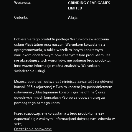
Wydawca:
GRINDING GEAR GAMES
LIMITED
Gatunki:
Akcja
Pobieranie tego produktu podlega Warunkom świadczenia 
usługi PlayStation oraz naszym Warunkom korzystania z 
oprogramowania, a także wszelkim innym konkretnym 
warunkom dodatkowym powiązanym z tym produktem. Jeśli 
nie akceptujesz tych warunków, nie pobieraj tego produktu. 
Inne ważne informacje można znaleźć w Warunkach 
świadczenia usługi.
Możesz pobierać i odtwarzać niniejszą zawartość na głównej 
konsoli PS5 skojarzonej z Twoim kontem (za pośrednictwem 
ustawienia „Udostępnianie konsoli i granie offline”) oraz 
dowolnych innych konsolach PS5 po zalogowaniu się za 
pomocą tego samego konta.
Przed rozpoczęciem korzystania z tego produktu należy 
zapoznać się z ważnymi informacjami dotyczącymi zdrowia w 
sekcji 
Ostrzeżenia zdrowotne