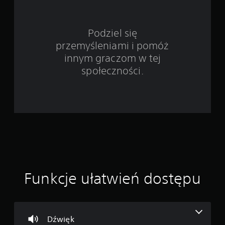
e
1
Podziel się
przemyśleniami i pomóż
o
innym graczom w tej
c
społeczności.
e
n
Funkcje ułatwień dostępu
Dźwięk