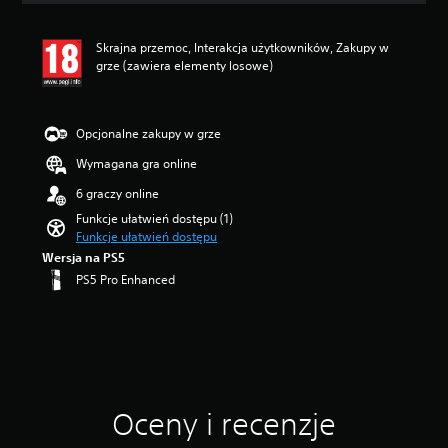
z
e
e
n
g
Skrajna przemoc, Interakcja użytkowników, Zakupy w
a
ó
grze (zawiera elementy losowe)
:
l
5
n
/
e
5
Opcjonalne zakupy w grze
ź
g
r
w
Wymagana gra online
ó
i
d
6 graczy online
a
ł
z
Funkcje ułatwień dostępu (1)
a
d
Funkcje ułatwień dostępu
d
e
Wersja na PS5
ź
k
PS5 Pro Enhanced
w
—
i
n
ę
a
k
p
u
o
.
d
s
t
Oceny i recenzje
a
w