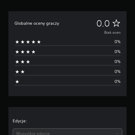
B
0.0
Globalne oceny graczy
r
Brak ocen
0%
a
0%
k
0%
o
0%
c
0%
e
n
Edycje:
Wszystkie edycje