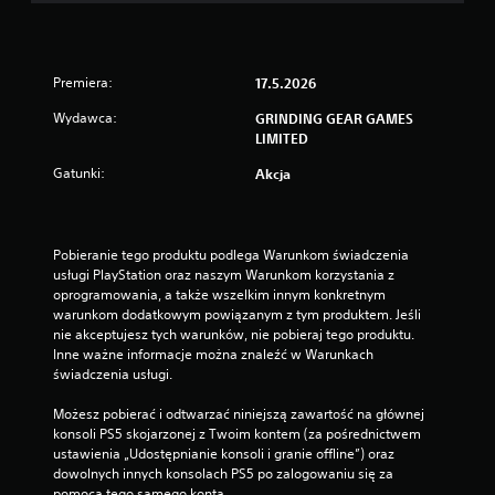
Premiera:
17.5.2026
Wydawca:
GRINDING GEAR GAMES
LIMITED
Gatunki:
Akcja
Pobieranie tego produktu podlega Warunkom świadczenia 
usługi PlayStation oraz naszym Warunkom korzystania z 
oprogramowania, a także wszelkim innym konkretnym 
warunkom dodatkowym powiązanym z tym produktem. Jeśli 
nie akceptujesz tych warunków, nie pobieraj tego produktu. 
Inne ważne informacje można znaleźć w Warunkach 
świadczenia usługi.
Możesz pobierać i odtwarzać niniejszą zawartość na głównej 
konsoli PS5 skojarzonej z Twoim kontem (za pośrednictwem 
ustawienia „Udostępnianie konsoli i granie offline”) oraz 
dowolnych innych konsolach PS5 po zalogowaniu się za 
pomocą tego samego konta.