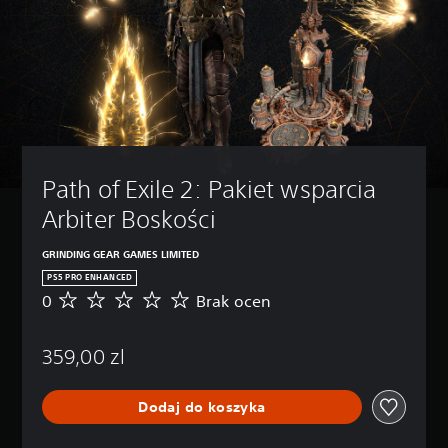
ż
e
s
z
ś
c
i
s
z
a
Path of Exile 2: Pakiet wsparcia 
ć
i
Arbiter Boskości
w
y
GRINDING GEAR GAMES LIMITED
ł
ą
PS5 PRO ENHANCED
c
0
Brak ocen
B
z
r
a
a
ć
359,00 zl
k
p
o
o
c
s
Dodaj do koszyka
e
z
n
c