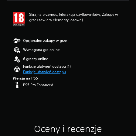
z
e
g
Skrajna przemoc, Interakcja użytkowników, Zakupy w
ó
grze (zawiera elementy losowe)
l
n
e
Opcjonalne zakupy w grze
ź
r
Wymagana gra online
ó
d
6 graczy online
ł
Funkcje ułatwień dostępu (1)
a
Funkcje ułatwień dostępu
d
Wersja na PS5
ź
PS5 Pro Enhanced
w
i
ę
k
u
.
Oceny i recenzje