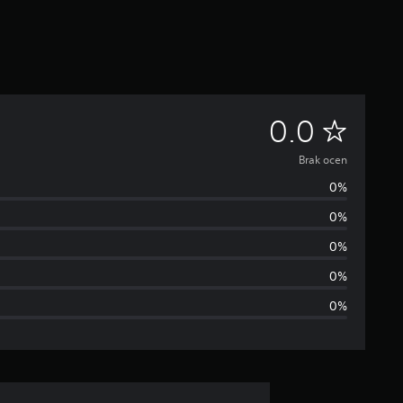
B
0.0
r
Brak ocen
0%
a
0%
k
0%
o
0%
0%
c
e
n