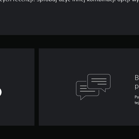
B
p
Po
te