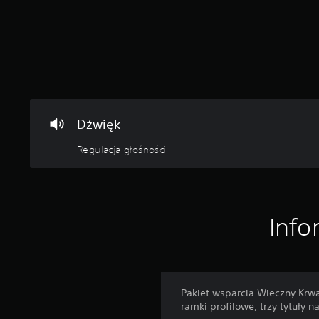
Dźwięk
Regulacja głośności
Info
Pakiet wsparcia Wieczny Krwaw
ramki profilowe, trzy tytuły 