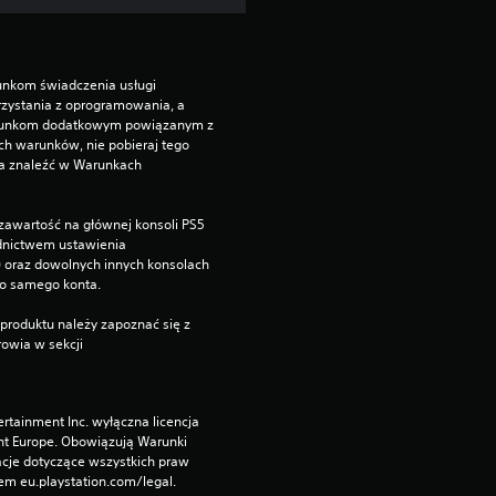
unkom świadczenia usługi 
zystania z oprogramowania, a 
runkom dodatkowym powiązanym z 
ch warunków, nie pobieraj tego 
a znaleźć w Warunkach 
zawartość na głównej konsoli PS5 
dnictwem ustawienia 
”) oraz dowolnych innych konsolach 
go samego konta.
produktu należy zapoznać się z 
owia w sekcji 
rtainment Inc. wyłączna licencja 
nt Europe. Obowiązują Warunki 
cje dotyczące wszystkich praw 
m eu.playstation.com/legal.