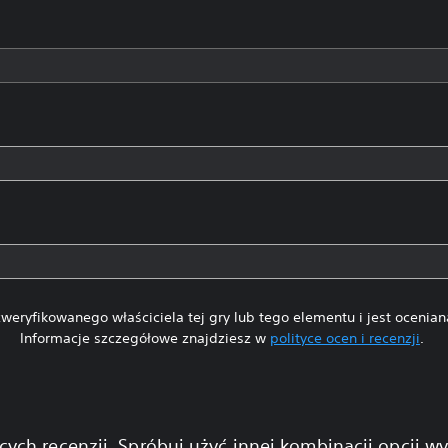
weryfikowanego właściciela tej gry lub tego elementu i jest ocenia
Informacje szczegółowe znajdziesz w
polityce ocen i recenzji
.
cych recenzji. Spróbuj użyć innej kombinacji opcji w