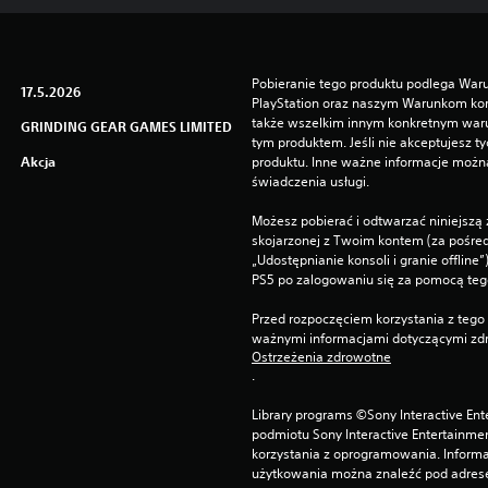
Pobieranie tego produktu podlega War
17.5.2026
PlayStation oraz naszym Warunkom kor
także wszelkim innym konkretnym wa
GRINDING GEAR GAMES LIMITED
tym produktem. Jeśli nie akceptujesz ty
Akcja
produktu. Inne ważne informacje możn
świadczenia usługi.
Możesz pobierać i odtwarzać niniejszą 
skojarzonej z Twoim kontem (za pośre
„Udostępnianie konsoli i granie offline
PS5 po zalogowaniu się za pomocą te
Przed rozpoczęciem korzystania z tego 
ważnymi informacjami dotyczącymi zdr
Ostrzeżenia zdrowotne
.
Library programs ©Sony Interactive Ente
podmiotu Sony Interactive Entertainme
korzystania z oprogramowania. Informa
użytkowania można znaleźć pod adrese