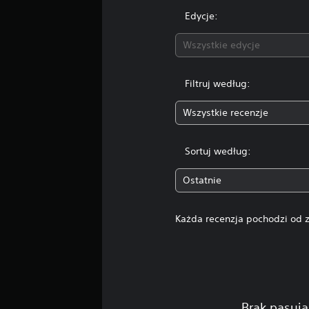
.
Edycje:
Wszystkie edycje
Filtruj według:
Wszystkie recenzje
Sortuj według:
Ostatnie
Każda recenzja pochodzi od z
Brak pasują