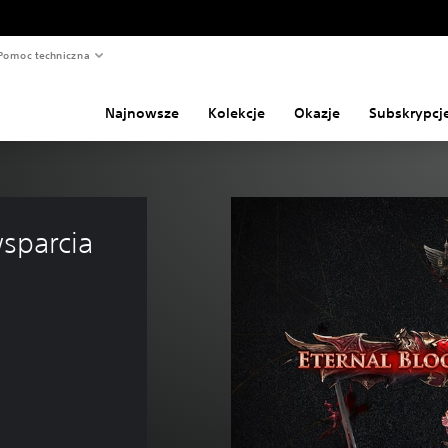
Pomoc techniczna
Najnowsze
Kolekcje
Okazje
Subskrypcj
wsparcia 
a