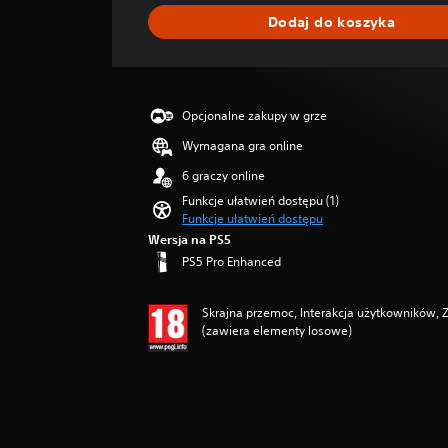
M
c
Dodaj do koszyka
o
e
ż
n
e
s
z
Opcjonalne zakupy w grze
ś
c
Wymagana gra online
i
6 graczy online
s
z
Funkcje ułatwień dostępu (1)
Funkcje ułatwień dostępu
a
ć
Wersja na PS5
i
PS5 Pro Enhanced
w
y
Skrajna przemoc, Interakcja użytkowników, 
ł
(zawiera elementy losowe)
ą
c
z
a
ć
p
o