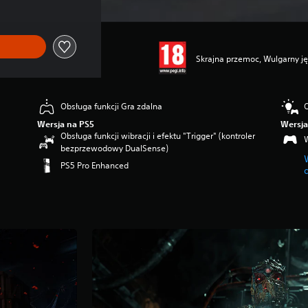
Skrajna przemoc, Wulgarny j
Obsługa funkcji Gra zdalna
O
Wersja na PS5
Wersja
Obsługa funkcji wibracji i efektu "Trigger" (kontroler
bezprzewodowy DualSense)
PS5 Pro Enhanced