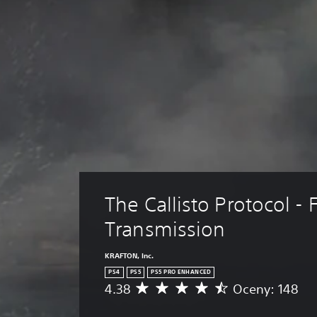
The Callisto Protocol - F
Transmission
KRAFTON, Inc.
PS4
PS5
PS5 PRO ENHANCED
4.38
Oceny: 148
Ś
r
e