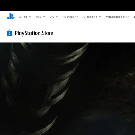
Sklep
PS5
Gry
PS Plus
Akcesoria
Wiadomości