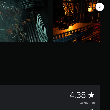
Ś
4.38
r
Oceny: 148