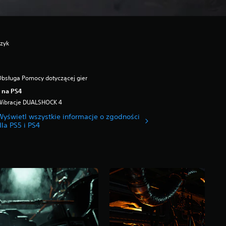
ęzyk
bsługa Pomocy dotyczącej gier
 na PS4
Wibracje DUALSHOCK 4
Wyświetl wszystkie informacje o zgodności
dla PS5 i PS4