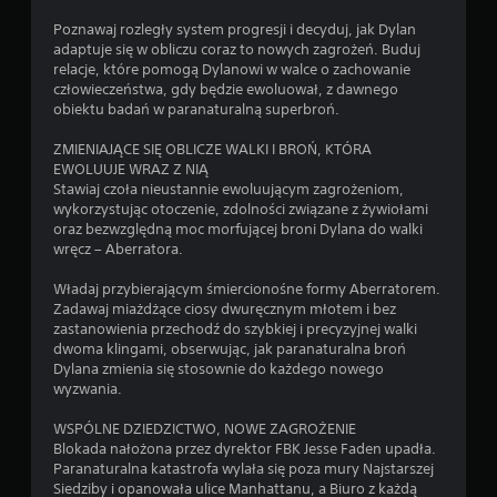
r
Poznawaj rozległy system progresji i decyduj, jak Dylan
ą
adaptuje się w obliczu coraz to nowych zagrożeń. Buduj
ż
relacje, które pomogą Dylanowi w walce o zachowanie
k
człowieczeństwa, gdy będzie ewoluował, z dawnego
ó
obiektu badań w paranaturalną superbroń.
w
.
ZMIENIAJĄCE SIĘ OBLICZE WALKI I BROŃ, KTÓRA
EWOLUUJE WRAZ Z NIĄ
Stawiaj czoła nieustannie ewoluującym zagrożeniom,
wykorzystując otoczenie, zdolności związane z żywiołami
oraz bezwzględną moc morfującej broni Dylana do walki
wręcz – Aberratora.
Władaj przybierającym śmiercionośne formy Aberratorem.
Zadawaj miażdżące ciosy dwuręcznym młotem i bez
zastanowienia przechodź do szybkiej i precyzyjnej walki
dwoma klingami, obserwując, jak paranaturalna broń
Dylana zmienia się stosownie do każdego nowego
wyzwania.
WSPÓLNE DZIEDZICTWO, NOWE ZAGROŻENIE
Blokada nałożona przez dyrektor FBK Jesse Faden upadła.
Paranaturalna katastrofa wylała się poza mury Najstarszej
Siedziby i opanowała ulice Manhattanu, a Biuro z każdą