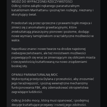
a
WEJDŹ DO WYPACZONEJ RZECZYWISTOŚCI
o
s
Odkryj różne zakątki nękanego paranaturalnym
p
g
kataklizmem Manhattanu i poznaj ten rozległy, nieznany i
c
r
ekscytujący świat.
j
a
e
n
Przedostań się przez sprzeczne z prawami logiki miejsca i
o
i
zmierz się z anomaliami grawitacyjnymi, które
d
a
zniekształcają płaszczyzny pionowe i poziome, dodając
w
o
nowe wymiary łamigłówkom oraz taktyczne możliwości w
r
f
walce.
ó
f
c
l
Napotkasz znane i nowe twarze na drodze najeżonej
e
i
niebezpieczeństwami, ale też mnóstwem możliwości
n
n
pojawiających się wraz ze zmieniającym się obliczem miasta
i
e
i rzeczywistością kształtowaną na nowo zrządzeniami
a
)
boskiej siły.
k
.
i
OPANUJ PARANATURALNĄ MOC
e
Wykorzystaj przeżycia Dylana z przeszłości, aby zrozumieć
r
jego teraźniejszość, i poznaj wewnętrzne mechanizmy
u
funkcjonowania FBK, aby zdemaskować okropieństwa
n
zagrażające ludzkości.
k
ó
Odkryj źródło mocy, którą musi opanować, i podejmuj
w
decyzje kształtujące przejawy i rozwój jego zdolności.
d