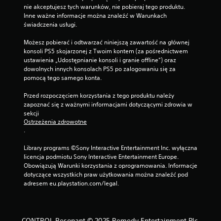
nie akceptujesz tych warunków, nie pobieraj tego produktu. 
Inne ważne informacje można znaleźć w Warunkach 
świadczenia usługi.
Możesz pobierać i odtwarzać niniejszą zawartość na głównej 
konsoli PS5 skojarzonej z Twoim kontem (za pośrednictwem 
ustawienia „Udostępnianie konsoli i granie offline”) oraz 
dowolnych innych konsolach PS5 po zalogowaniu się za 
pomocą tego samego konta.
Przed rozpoczęciem korzystania z tego produktu należy 
zapoznać się z ważnymi informacjami dotyczącymi zdrowia w 
sekcji 
Ostrzeżenia zdrowotne
.
Library programs ©Sony Interactive Entertainment Inc. wyłączna 
licencja podmiotu Sony Interactive Entertainment Europe. 
Obowiązują Warunki korzystania z oprogramowania. Informacje 
dotyczące wszystkich praw użytkowania można znaleźć pod 
adresem eu.playstation.com/legal.
CONTROL Resonant © 2025 Remedy Entertainment Plc.