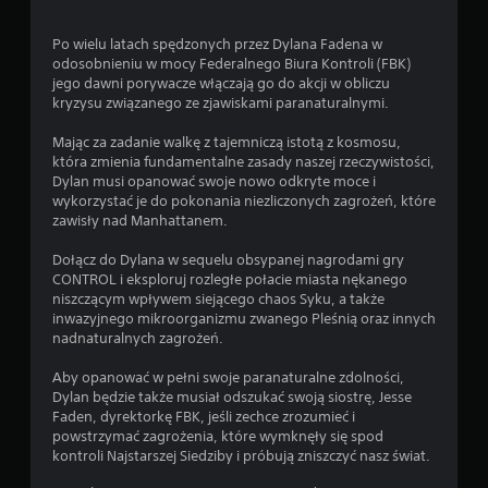
d
i
s
k
t
Po wielu latach spędzonych przez Dylana Fadena w
ó
odosobnieniu w mocy Federalnego Biura Kontroli (FBK)
a
w
jego dawni porywacze włączają go do akcji w obliczu
w
f
kryzysu związanego ze zjawiskami paranaturalnymi.
o
i
w
l
Mając za zadanie walkę z tajemniczą istotą z kosmosu,
e
m
która zmienia fundamentalne zasady naszej rzeczywistości,
)
o
Dylan musi opanować swoje nowo odkryte moce i
w
wykorzystać je do pokonania niezliczonych zagrożeń, które
D
y
zawisły nad Manhattanem.
o
c
s
h
Dołącz do Dylana w sequelu obsypanej nagrodami gry
t
(
CONTROL i eksploruj rozległe połacie miasta nękanego
ę
t
niszczącym wpływem siejącego chaos Syku, a także
p
y
inwazyjnego mikroorganizmu zwanego Pleśnią oraz innych
n
l
nadnaturalnych zagrożeń.
e
k
s
o
Aby opanować w pełni swoje paranaturalne zdolności,
ą
p
Dylan będzie także musiał odszukać swoją siostrę, Jesse
p
o
Faden, dyrektorkę FBK, jeśli zechce zrozumieć i
e
d
powstrzymać zagrożenia, które wymknęły się spod
w
c
kontroli Najstarszej Siedziby i próbują zniszczyć nasz świat.
n
z
e