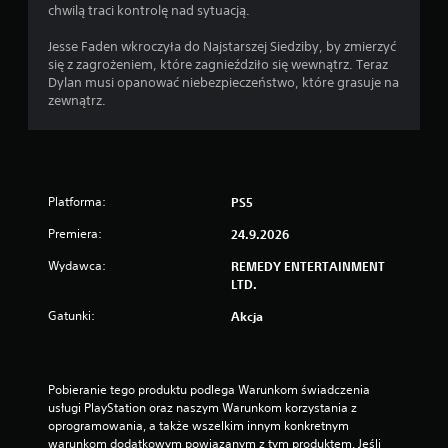
chwilą traci kontrolę nad sytuacją.
Jesse Faden wkroczyła do Najstarszej Siedziby, by zmierzyć
się z zagrożeniem, które zagnieździło się wewnątrz. Teraz
Dylan musi opanować niebezpieczeństwo, które grasuje na
zewnątrz.
Platforma:
PS5
Premiera:
24.9.2026
Wydawca:
REMEDY ENTERTAINMENT
LTD.
Gatunki:
Akcja
Pobieranie tego produktu podlega Warunkom świadczenia 
usługi PlayStation oraz naszym Warunkom korzystania z 
oprogramowania, a także wszelkim innym konkretnym 
warunkom dodatkowym powiązanym z tym produktem. Jeśli 