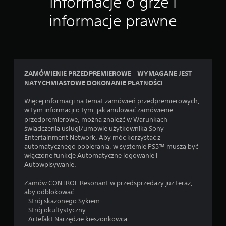
Informacje o grze i
y
n
d
ł
i
informacje prawne
c
a
e
z
t
k
a
w
s
i
i
r
e
e
o
r
j
z
ZAMÓWIENIE PRZEDPREMIEROWE – WYMAGANE JEST
b
u
g
NATYCHMIASTOWE DOKONANIE PŁATNOŚCI
y
n
r
ł
k
y
Więcej informacji na temat zamówień przedpremierowych,
o
ó
w
w tym informacji o tym, jak anulować zamówienie
j
w
k
przedpremierowe, można znaleźć w Warunkach
e
d
i
świadczenia usługi/umowie użytkownika Sony
o
l
r
Entertainment Network. Aby móc korzystać z
d
u
ą
automatycznego pobierania, w systemie PS5™ muszą być
c
b
ż
włączone funkcje Automatyczne logowanie i
z
p
Autowpisywanie.
y
k
r
t
ó
z
Zamów CONTROL Resonant w przedsprzedaży już teraz,
a
w
e
aby odblokować:
ć
(
r
- Strój skażonego Sykiem
.
p
y
- Strój okultystyczny
o
w
- Artefakt Narzędzie kieszonkowca
n