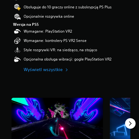
i
Obsługuje do 10 graczy online z subskrypcją PS Plus
a
z
Opcjonalnie rozgrywka online
d
Wersja na PS5
e
Wymagane: PlayStation VR2
k
—
Wymagane: kontrolery PS VR2 Sense
n
a
Style rozgrywki VR: na siedząco, na stojąco
p
Opcjonalna obsługa wibracji: gogle PlayStation VR2
o
d
Wyświetl wszystkie
s
t
a
w
i
e
7
o
c
e
n