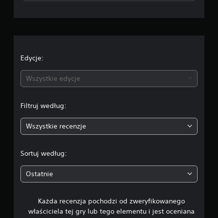
a
o
c
e
Edycje:
n
Wszystkie edycje
a
Filtruj według:
:
Wszystkie recenzje
5
/
Sortuj według:
5
Ostatnie
g
Każda recenzja pochodzi od zweryfikowanego
w
właściciela tej gry lub tego elementu i jest oceniana