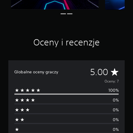
Oceny i recenzje
Ś
5.00
Globalne oceny graczy
r
Oceny: 7
100%
e
0%
d
0%
n
0%
i
0%