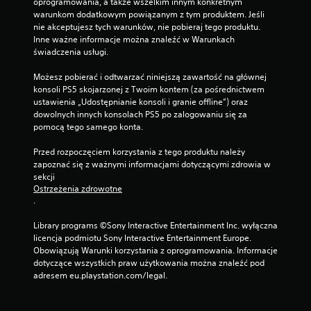
oprogramowania, a także wszelkim innym konkretnym 
warunkom dodatkowym powiązanym z tym produktem. Jeśli 
nie akceptujesz tych warunków, nie pobieraj tego produktu. 
Inne ważne informacje można znaleźć w Warunkach 
świadczenia usługi.
Możesz pobierać i odtwarzać niniejszą zawartość na głównej 
konsoli PS5 skojarzonej z Twoim kontem (za pośrednictwem 
ustawienia „Udostępnianie konsoli i granie offline”) oraz 
dowolnych innych konsolach PS5 po zalogowaniu się za 
pomocą tego samego konta.
Przed rozpoczęciem korzystania z tego produktu należy 
zapoznać się z ważnymi informacjami dotyczącymi zdrowia w 
sekcji 
Ostrzeżenia zdrowotne
.
Library programs ©Sony Interactive Entertainment Inc. wyłączna 
licencja podmiotu Sony Interactive Entertainment Europe. 
Obowiązują Warunki korzystania z oprogramowania. Informacje 
dotyczące wszystkich praw użytkowania można znaleźć pod 
adresem eu.playstation.com/legal.