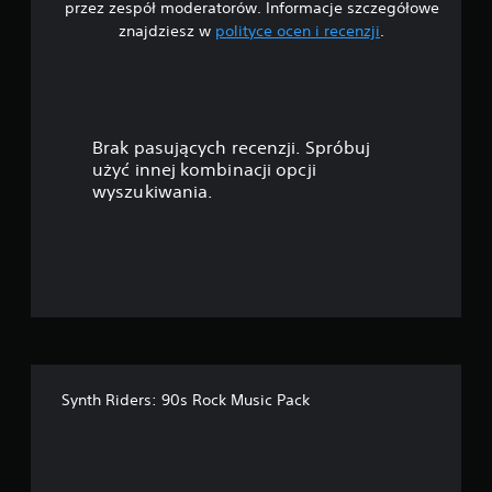
i
przez zespół moderatorów. Informacje szczegółowe
znajdziesz w
polityce ocen i recenzji
.
a
z
d
Brak pasujących recenzji. Spróbuj
e
użyć innej kombinacji opcji
wyszukiwania.
k
—
n
a
p
Synth Riders: 90s Rock Music Pack
o
d