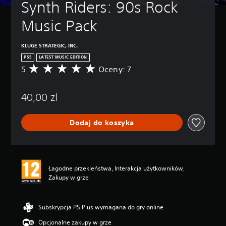
Synth Riders: 90s Rock 
Music Pack
KLUGE STRATEGIC, INC.
PS5
LATEST MUSIC EDITION
5
Oceny: 7
Ś
r
e
40,00 zl
d
n
i
Dodaj do koszyka
a
o
c
e
n
Łagodne przekleństwa, Interakcja użytkowników,
a
Zakupy w grze
:
5
/
5
Subskrypcja PS Plus wymagana do gry online
g
Opcjonalne zakupy w grze
w