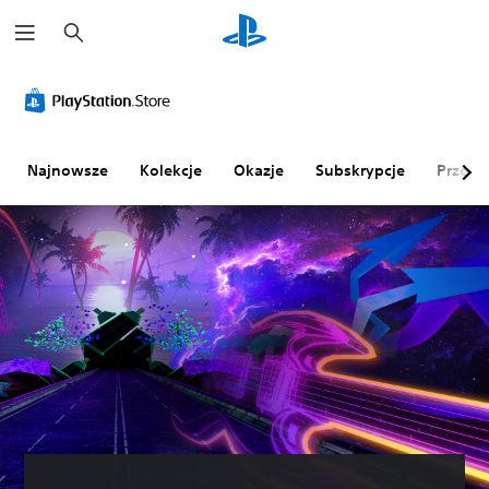
W
y
s
z
u
k
a
j
Najnowsze
Kolekcje
Okazje
Subskrypcje
Przegl