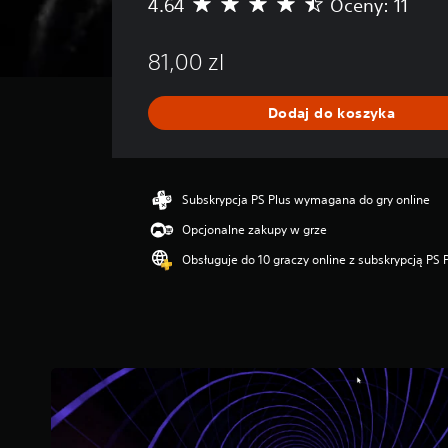
4.64
Oceny: 11
Ś
r
e
81,00 zl
d
n
i
Dodaj do koszyka
a
o
c
e
n
Subskrypcja PS Plus wymagana do gry online
a
Opcjonalne zakupy w grze
:
4
Obsługuje do 10 graczy online z subskrypcją PS 
.
6
4
/
5
g
w
i
a
z