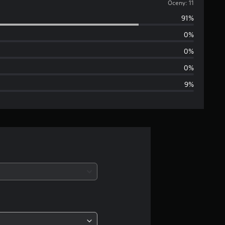
r
Oceny: 11
91%
e
0%
d
0%
n
0%
9%
i
a
o
c
e
n
a