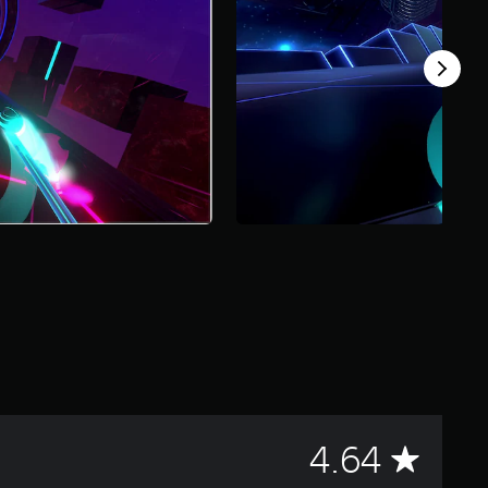
Ś
4.64