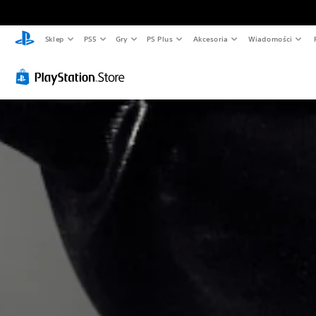
Sklep
PS5
Gry
PS Plus
Akcesoria
Wiadomości