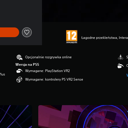
Łagodne przekleństwa, Inter
Opcjonalnie rozgrywka online
S
Wersja na PS5
O
Wymagane: PlayStation VR2
Plus
Wymagane: kontrolery PS VR2 Sense