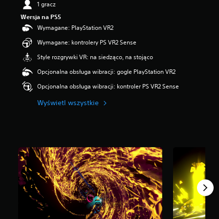
1 gracz
a
Wersja na PS5
z
d
Wymagane: PlayStation VR2
e
Wymagane: kontrolery PS VR2 Sense
k
—
Style rozgrywki VR: na siedząco, na stojąco
n
a
Opcjonalna obsługa wibracji: gogle PlayStation VR2
p
Opcjonalna obsługa wibracji: kontroler PS VR2 Sense
o
d
Wyświetl wszystkie
s
t
a
w
i
e
5
o
c
e
n