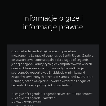
Informacje o grze i
informacje prawne
Czas zostać legendą dzięki nowemu pakietowi
muzycznemu League of Legends do Synth Riders. Zawiera
on utwory stworzone specjalnie dla League of Legends,
jednej z najpopularniejszych gier komputerowych wszech
czasów, której renomie dorównuje tylko wielkość jej
społeczności e-sportowej. Znajdziecie w nim kawałki
zespołów stworzonych przez Riot Games, czyli K/DA i True
Damage, oraz dwa epickie utwory z wydarzeń League of
Legends, które popchną cię ku zwycięstwu!
• League of Legends - "Legends Never Die" + Experience™
• League of Legends - "Awaken"
• K/DA - "POP/STARS"