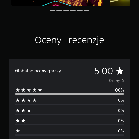
Oceny i recenzje
Ś
5.00
Globalne oceny graczy
r
Oceny: 5
100%
e
0%
d
0%
n
0%
i
0%