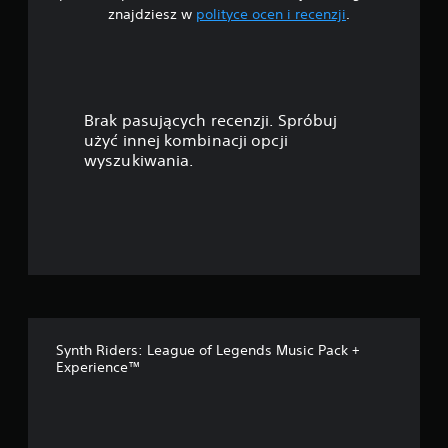
znajdziesz w
polityce ocen i recenzji
.
a
z
d
Brak pasujących recenzji. Spróbuj
e
użyć innej kombinacji opcji
wyszukiwania.
k
—
n
a
p
Synth Riders: League of Legends Music Pack +
o
Experience™
d
s