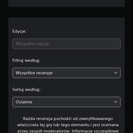
a
o
c
e
Edycje:
n
Wszystkie edycje
a
Filtruj według:
:
Wszystkie recenzje
5
/
Sortuj według:
5
Ostatnie
g
Każda recenzja pochodzi od zweryfikowanego
w
właściciela tej gry lub tego elementu i jest oceniana
i
przez zespół moderatorów. Informacje szczegółowe