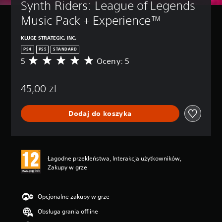
Synth Riders: League of Legends 
Music Pack + Experience™
KLUGE STRATEGIC, INC.
PS4
PS5
STANDARD
5
Oceny: 5
Ś
r
e
45,00 zl
d
n
i
Dodaj do koszyka
a
o
c
e
n
Łagodne przekleństwa, Interakcja użytkowników,
a
Zakupy w grze
:
5
/
5
Opcjonalne zakupy w grze
g
Obsługa grania offline
w
i