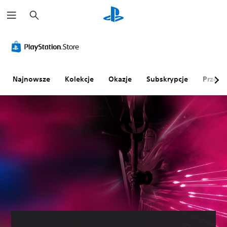
W
y
s
z
u
k
a
j
Najnowsze
Kolekcje
Okazje
Subskrypcje
Przegl