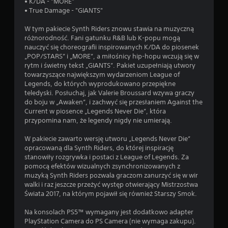
• K/DA - "MORE"
• True Damage - "GIANTS"
W tym pakiecie Synth Riders znowu stawia na muzyczną
różnorodność. Fani gatunku R&B lub K-popu mogą
nauczyć się choreografii inspirowanych K/DA do piosenek
„POP/STARS” i „MORE”, a miłośnicy hip-hopu wczują się w
rytm i świetny tekst „GIANTS”. Pakiet uzupełniają utwory
towarzyszące największym wydarzeniom League of
Legends, do których wyprodukowano przepiękne
teledyski. Posłuchaj, jak Valerie Broussard wzywa graczy
do boju w „Awaken”, i zachwyć się przesłaniem Against the
Current w piosence „Legends Never Die”, która
przypomina nam, że legendy nigdy nie umierają.
W pakiecie zawarto wersję utworu „Legends Never Die”
opracowaną dla Synth Riders, do której inspirację
stanowiły rozgrywka i postaci z League of Legends. Za
pomocą efektów wizualnych zsynchronizowanych z
muzyką Synth Riders pozwala graczom zanurzyć się w wir
walki i raz jeszcze przeżyć występ otwierający Mistrzostwa
Świata 2017, na którym pojawił się również Starszy Smok.
Na konsolach PS5™ wymagany jest dodatkowo adapter
PlayStation Camera do PS Camera (nie wymaga zakupu).