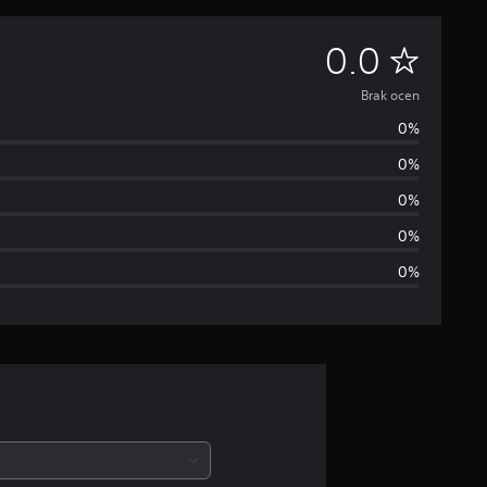
B
0.0
r
Brak ocen
0%
a
0%
k
0%
o
0%
0%
c
e
n