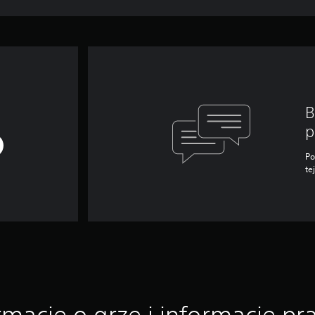
B
p
Po
te
rmacje o grze i informacje p