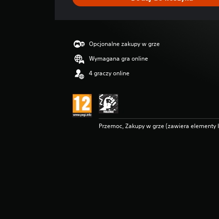
e
n
Opcjonalne zakupy w grze
Wymagana gra online
4 graczy online
Przemoc, Zakupy w grze (zawiera elementy 