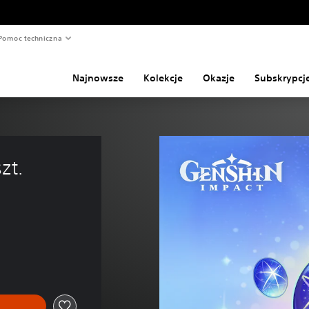
Pomoc techniczna
Najnowsze
Kolekcje
Okazje
Subskrypcj
zt. 