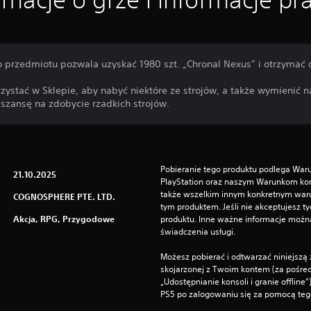
 przedmiotu pozwala uzyskać 1980 szt. „Chronal Nexus” i otrzymać 
ystać w Sklepie, aby nabyć niektóre ze strojów, a także wymienić 
 szansę na zdobycie rzadkich strojów.
Pobieranie tego produktu podlega War
21.10.2025
PlayStation oraz naszym Warunkom kor
także wszelkim innym konkretnym wa
COGNOSPHERE PTE. LTD.
tym produktem. Jeśli nie akceptujesz ty
Akcja, RPG, Przygodowe
produktu. Inne ważne informacje możn
świadczenia usługi.
Możesz pobierać i odtwarzać niniejszą 
skojarzonej z Twoim kontem (za pośre
„Udostępnianie konsoli i granie offline
PS5 po zalogowaniu się za pomocą te