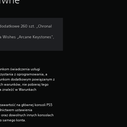
dodatkowe 260 szt. „Chronal
na Wishes „Arcane Keystones”,
unkom świadczenia usługi 
zystania z oprogramowania, a 
runkom dodatkowym powiązanym z 
ch warunków, nie pobieraj tego 
a znaleźć w Warunkach 
zawartość na głównej konsoli PS5 
dnictwem ustawienia 
”) oraz dowolnych innych konsolach 
go samego konta.