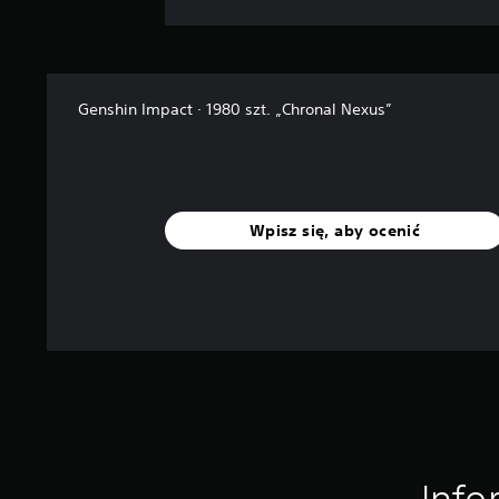
Genshin Impact · 1980 szt. „Chronal Nexus”
Wpisz się, aby ocenić
Info