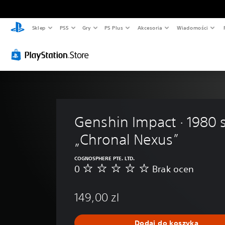
Sklep
PS5
Gry
PS Plus
Akcesoria
Wiadomości
Genshin Impact · 1980 s
„Chronal Nexus”
COGNOSPHERE PTE. LTD.
0
Brak ocen
B
r
a
149,00 zl
k
o
c
Dodaj do koszyka