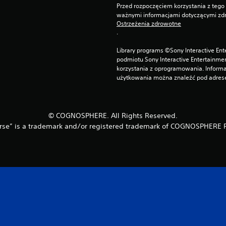
Przed rozpoczęciem korzystania z tego 
ważnymi informacjami dotyczącymi zdr
Ostrzeżenia zdrowotne
.
Library programs ©Sony Interactive Ente
podmiotu Sony Interactive Entertainme
korzystania z oprogramowania. Informa
użytkowania można znaleźć pod adrese
© COGNOSPHERE. All Rights Reserved.
rse” is a trademark and/or registered trademark of COGNOSPHERE P