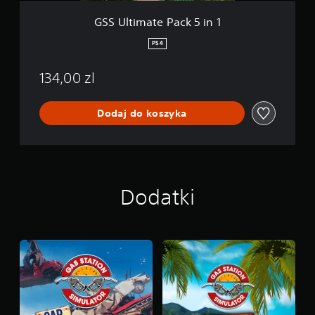
a
c
GSS Ultimate Pack 5 in 1
k
5
PS4
i
n
134,00 zl
1
Dodaj do koszyka
Dodatki