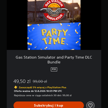
i
a
p
s
D
S
L
t
C
a
a
t
n
i
d
o
C
n
a
S
n
i
T
m
o
u
Gas Station Simulator and Party Time DLC
u
l
c
Bundle
a
h
t
PS5
T
o
h
r
i
49,50 zl
99,00 zl
a
s
Zastosowano zniżkę z oryginalnej ceny wynoszą
n
D
Zaoszczędź 5% więcej z PlayStation Plus
d
Oferta ważna do 12.8.2026 10:59 PM UTC
L
P
Najniższa cena w ciągu ostatnich 30 dni: 99,00 zl
C
a
B
r
u
Subskrybuj i kup
t