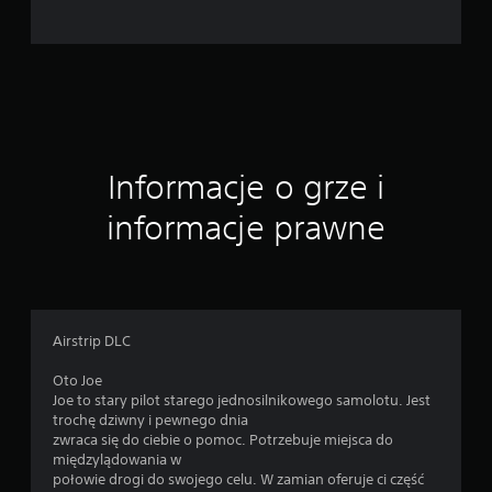
1
2
0
o
c
Informacje o grze i
e
informacje prawne
n
Airstrip DLC
Oto Joe
Joe to stary pilot starego jednosilnikowego samolotu. Jest
trochę dziwny i pewnego dnia
zwraca się do ciebie o pomoc. Potrzebuje miejsca do
międzylądowania w
połowie drogi do swojego celu. W zamian oferuje ci część