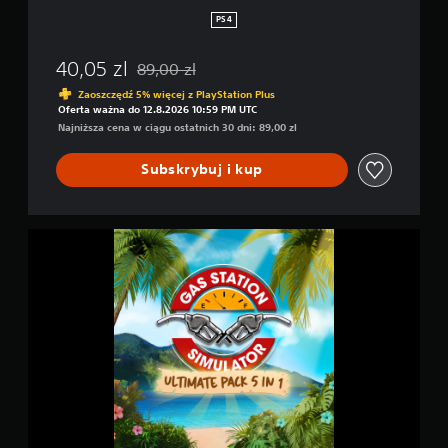
a
PS4
t
o
40,05 zl
89,00 zl
r
Zastosowano zniżkę z oryginalnej ceny wynoszą
Zaoszczędź 5% więcej z PlayStation Plus
Oferta ważna do 12.8.2026 10:59 PM UTC
Najniższa cena w ciągu ostatnich 30 dni: 89,00 zl
Subskrybuj i kup
G
S
S
U
l
t
i
m
a
t
e
P