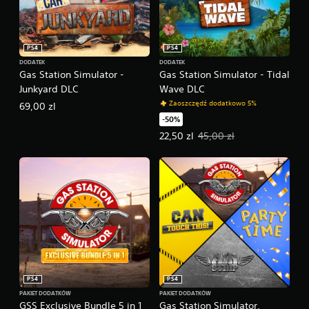
PS4
PS4
DODATEK
DODATEK
Gas Station Simulator -
Gas Station Simulator - Tidal
Junkyard DLC
Wave DLC
Zaoszczędź dodatkowo 5%
69,00 zl
-50%
Oferowana cena: 22,50 zl. Pierwo
22,50 zl
45,00 zl
PS4
PS4
PAKIET DODATKÓW
PAKIET DODATKÓW
GSS Exclusive Bundle 5 in 1
Gas Station Simulator,