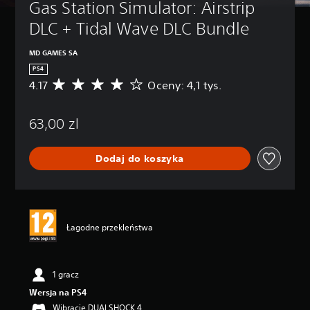
Gas Station Simulator: Airstrip 
DLC + Tidal Wave DLC Bundle
MD GAMES SA
PS4
4.17
Oceny: 4,1 tys.
Ś
r
e
63,00 zl
d
n
i
Dodaj do koszyka
a
o
c
e
n
a
Łagodne przekleństwa
:
4
.
1
1 gracz
7
Wersja na PS4
/
Wibracje DUALSHOCK 4
5