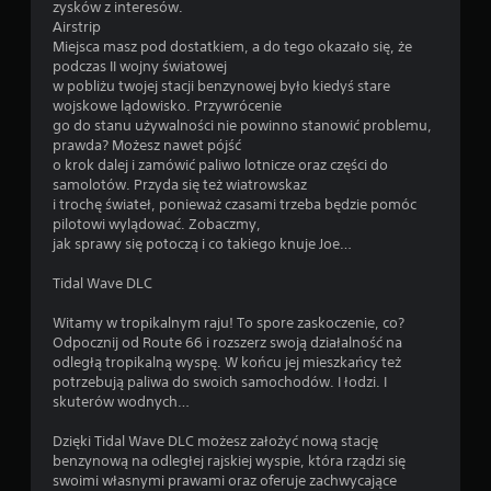
zysków z interesów.
Airstrip
Miejsca masz pod dostatkiem, a do tego okazało się, że
podczas II wojny światowej
w pobliżu twojej stacji benzynowej było kiedyś stare
wojskowe lądowisko. Przywrócenie
go do stanu używalności nie powinno stanowić problemu,
prawda? Możesz nawet pójść
o krok dalej i zamówić paliwo lotnicze oraz części do
samolotów. Przyda się też wiatrowskaz
i trochę świateł, ponieważ czasami trzeba będzie pomóc
pilotowi wylądować. Zobaczmy,
jak sprawy się potoczą i co takiego knuje Joe…
Tidal Wave DLC
Witamy w tropikalnym raju! To spore zaskoczenie, co?
Odpocznij od Route 66 i rozszerz swoją działalność na
odległą tropikalną wyspę. W końcu jej mieszkańcy też
potrzebują paliwa do swoich samochodów. I łodzi. I
skuterów wodnych…
Dzięki Tidal Wave DLC możesz założyć nową stację
benzynową na odległej rajskiej wyspie, która rządzi się
swoimi własnymi prawami oraz oferuje zachwycające