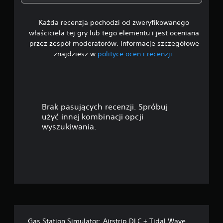
7
Każda recenzja pochodzi od zweryfikowanego
/
właściciela tej gry lub tego elementu i jest oceniana
5
przez zespół moderatorów. Informacje szczegółowe
znajdziesz w
polityce ocen i recenzji
.
g
w
i
Brak pasujących recenzji. Spróbuj
a
użyć innej kombinacji opcji
wyszukiwania.
z
d
e
k
—
Gas Station Simulator: Airstrip DLC + Tidal Wave