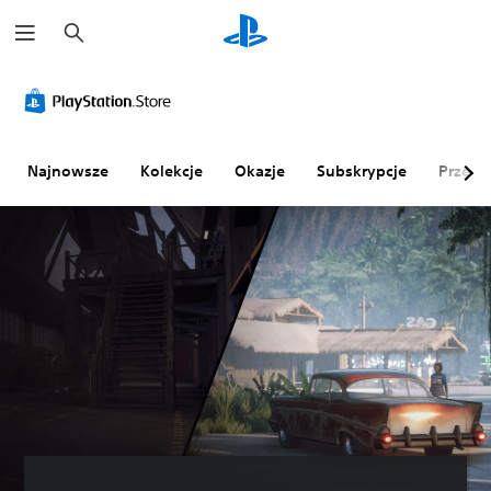
W
y
s
z
u
k
a
j
Najnowsze
Kolekcje
Okazje
Subskrypcje
Przegl