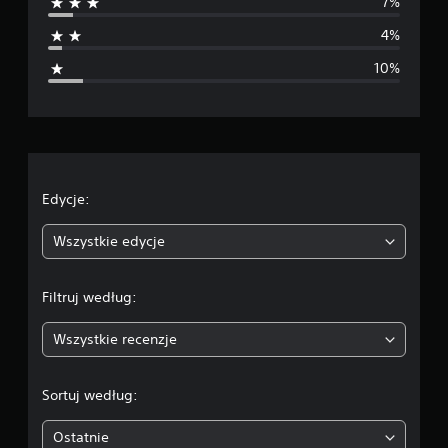
7%
n
4%
i
10%
a
o
c
e
Edycje:
n
Wszystkie edycje
a
Filtruj według:
:
Wszystkie recenzje
4
.
Sortuj według:
1
Ostatnie