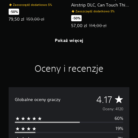
Airstrip DLC, Can Touch This
Zaoszczędź dodatkowo 5%
DLC and Party Time DLC
Zaoszczędź dodatkowo 5%
-50%
Bundle
-50%
Oferowana cena: 79,50 zl. Pierwotna cena: 159,00 zl.
79,50 zl
159,00 zl
Oferowana cena: 57,00 zl. Pierwo
57,00 zl
114,00 zl
Pokaż więcej
Oceny i recenzje
Ś
4.17
Globalne oceny graczy
r
Oceny: 4120
60%
e
19%
d