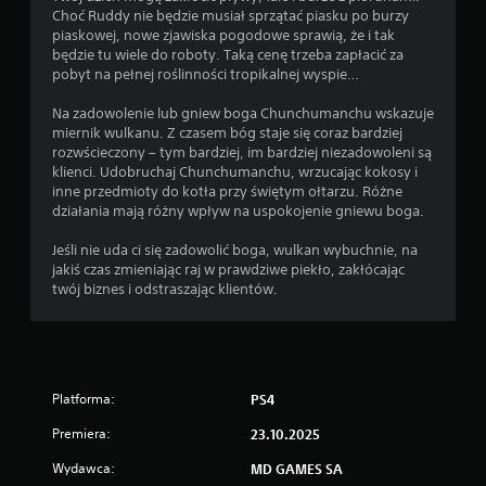
w
Choć Ruddy nie będzie musiał sprzątać piasku po burzy
o
piaskowej, nowe zjawiska pogodowe sprawią, że i tak
r
będzie tu wiele do roboty. Taką cenę trzeba zapłacić za
z
pobyt na pełnej roślinności tropikalnej wyspie…
y
ć
Na zadowolenie lub gniew boga Chunchumanchu wskazuje
p
miernik wulkanu. Z czasem bóg staje się coraz bardziej
u
rozwścieczony – tym bardziej, im bardziej niezadowoleni są
n
klienci. Udobruchaj Chunchumanchu, wrzucając kokosy i
k
inne przedmioty do kotła przy świętym ołtarzu. Różne
t
działania mają różny wpływ na uspokojenie gniewu boga.
y
z
Jeśli nie uda ci się zadowolić boga, wulkan wybuchnie, na
a
jakiś czas zmieniając raj w prawdziwe piekło, zakłócając
p
twój biznes i odstraszając klientów.
i
s
u
,
a
b
Platforma:
PS4
y
Premiera:
23.10.2025
w
r
Wydawca:
MD GAMES SA
a