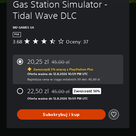
Gas Station Simulator - 
w
k
ż
e
(
a
Tidal Wave DLC
s
p
W
z
o
k
ś
d
a
MD GAMES SA
c
ż
s
PS4
i
d
t
s
3.68
Oceny: 37
Ś
e
a
z
r
j
w
a
e
c
o
ć
d
h
20,25 zl
45,00 zl
i
w
n
Zastosowano zniżkę z oryginalnej ceny wy
w
w
i
e
Zaoszczędź 5% więcej z PlayStation Plus
i
y
Oferta ważna do 12.8.2026 10:59 PM UTC
a
)
l
ł
Najniższa cena w ciągu ostatnich 30 dni: 45,00 zl
o
i
D
ą
c
m
o
22,50 zl
c
45,00 zl
e
Zaoszczędź 50%
o
Zastosowano zniżkę z oryginalnej ceny wy
s
z
n
ż
Oferta ważna do 12.8.2026 10:59 PM UTC
t
a
a
e
ę
ć
:
s
p
p
3
Subskrybuj i kup
z
n
o
.
s
e
s
6
k
s
z
8
o
ą
c
/