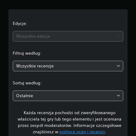
o
n
i
k
l
c
i
ó
m
w
e
Edycje:
o
d
ż
n
r
Wszystkie edycje
e
ą
s
a
ż
z
k
Filtruj według:
w
:
ó
s
w
t
Wszystkie recenzje
3
r
(
z
p
.
y
Sortuj według:
o
m
d
6
a
s
Ostatnie
ć
8
t
g
a
r
Każda recenzja pochodzi od zweryfikowanego
/
w
ę
właściciela tej gry lub tego elementu i jest oceniana
o
p
5
przez zespół moderatorów. Informacje szczegółowe
o
w
d
znajdziesz w
polityce ocen i recenzji
.
e