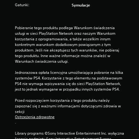
c
Gatunki:
Symulacje
a
ć
d
o
Pobieranie tego produktu podlega Warunkom świadczenia 
g
usługi w sieci PlayStation Network oraz naszym Warunkom 
r
korzystania z oprogramowania, a także wszelkim innym 
y
konkretnym warunkom dodatkowym powiązanym z tym 
w
produktem. Jeśli nie akceptujesz tych warunków, nie pobieraj 
m
tego produktu. Inne ważne informacje można znaleźć w 
i
Warunkach świadczenia usługi.
e
j
Jednorazowa opłata licencyjna umożliwiająca pobranie na kilka 
s
systemów PS4. Korzystanie z tego elementu na podstawowym 
c
PS4 nie wymaga wpisywania się do sieci PlayStation Network, 
u
jest to jednak wymagane w przypadku innych systemów PS4.
,
w
Przed rozpoczęciem korzystania z tego produktu należy 
k
zapoznać się z ważnymi informacjami dotyczącymi zdrowia w 
t
sekcji 
ó
Ostrzeżenia zdrowotne
r
.
y
m
Library programs ©Sony Interactive Entertainment Inc. wyłączna 
z
licencja podmiotu Sony Interactive Entertainment Europe. 