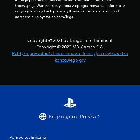
o
Obowiązują Warunki korzystania z oprogramowania. Informacje 
s
dotyczące wszystkich praw użytkowania można znaleźć pod 
t
adresem eu.playstation.com/legal.
a
ł
a
p
Copyright © 2021 by Drago Entertainment
r
Copyright © 2022 MD Games S.A.
z
Polityka prywatności oraz umowa licencyjna użytkownika
e
r
końcowego gry
w
a
n
a
.
Kraj/region: Polska
Pomoc techniczna