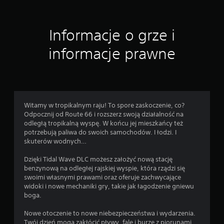
p
i
s
Informacje o grze i
y
w
informacje prawne
a
n
i
e
M
Witamy w tropikalnym raju! To spore zaskoczenie, co?
o
Odpocznij od Route 66 i rozszerz swoją działalność na
ż
odległą tropikalną wyspę. W końcu jej mieszkańcy też
e
potrzebują paliwa do swoich samochodów. I łodzi. I
s
skuterów wodnych…
z
r
Dzięki Tidal Wave DLC możesz założyć nową stację
ę
benzynową na odległej rajskiej wyspie, która rządzi się
c
swoimi własnymi prawami oraz oferuje zachwycające
z
widoki i nowe mechaniki gry, takie jak łagodzenie gniewu
n
boga.
i
e
Nowe otoczenie to nowe niebezpieczeństwa i wydarzenia.
t
Twój dzień mogą zakłócić pływy, fale i burze z piorunami.