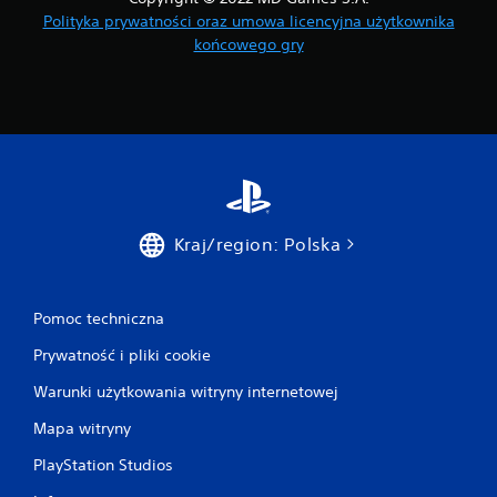
o
Polityka prywatności oraz umowa licencyjna użytkownika
s
końcowego gry
t
a
ł
a
p
r
z
e
r
w
Kraj/region: Polska
a
n
a
.
Pomoc techniczna
Prywatność i pliki cookie
Warunki użytkowania witryny internetowej
Mapa witryny
PlayStation Studios