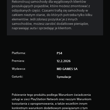
w
Rekonstruuj samochody dla wyjątkowych klientów
o
poszukujących pojazdów, które możesz zmontować z
r
odzyskanych części. Czasami trafią się samochody w
z
całkiem niezłym stanie, do których potrzeba tylko kilku
y
elementów. Jeśli zdołasz pozyskać je z innych
ć
samochodów, możesz zarobić dodatkowe pieniądze,
p
naprawiając auta i sprzedając je klientom.
u
n
k
t
y
Platforma:
PS4
z
a
Premiera:
12.2.2026
p
i
Wydawca:
MD GAMES SA
s
u
Gatunki:
Symulacje
,
a
b
y
Pobieranie tego produktu podlega Warunkom świadczenia 
w
usługi w sieci PlayStation Network oraz naszym Warunkom 
r
korzystania z oprogramowania, a także wszelkim innym 
a
konkretnym warunkom dodatkowym powiązanym z tym 