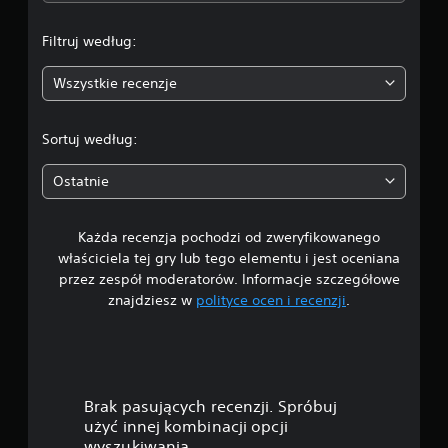
n
a
i
k
l
Filtruj według:
:
i
ó
m
w
Wszystkie recenzje
4
o
d
ż
r
e
.
ą
Sortuj według:
s
ż
z
0
k
w
Ostatnie
ó
s
9
w
t
r
(
Każda recenzja pochodzi od zweryfikowanego
/
z
p
właściciela tej gry lub tego elementu i jest oceniana
y
5
o
przez zespół moderatorów. Informacje szczegółowe
m
d
znajdziesz w
polityce ocen i recenzji
.
a
g
s
ć
t
g
w
a
r
w
ę
i
o
p
Brak pasujących recenzji. Spróbuj
o
w
a
użyć innej kombinacji opcji
d
e
wyszukiwania.