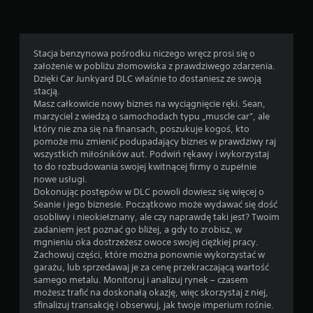
p
i
s
y
Stacja benzynowa pośrodku niczego wręcz prosi się o
założenie w pobliżu złomowiska z prawdziwego zdarzenia.
w
Dzięki Car Junkyard DLC właśnie to dostaniesz ze swoją
a
stacją.
n
Masz całkowicie nowy biznes na wyciągnięcie ręki. Sean,
i
marzyciel z wiedzą o samochodach typu „muscle car”, ale
e
który nie zna się na finansach, poszukuje kogoś, kto
M
pomoże mu zmienić podupadający biznes w prawdziwy raj
o
wszystkich miłośników aut. Podwiń rękawy i wykorzystaj
ż
to do rozbudowania swojej kwitnącej firmy o zupełnie
e
nowe usługi.
s
Dokonując postępów w DLC powoli dowiesz się więcej o
z
Seanie i jego biznesie. Początkowo może wydawać się dość
r
osobliwy i nieokiełznany, ale czy naprawdę taki jest? Twoim
ę
zadaniem jest poznać go bliżej, a gdy to zrobisz, w
c
mgnieniu oka dostrzeżesz owoce swojej ciężkiej pracy.
z
Zachowuj części, które można ponownie wykorzystać w
n
garażu, lub sprzedawaj je za cenę przekraczającą wartość
i
samego metalu. Monitoruj i analizuj rynek – czasem
e
możesz trafić na doskonałą okazję, więc skorzystaj z niej,
t
sfinalizuj transakcję i obserwuj, jak twoje imperium rośnie.