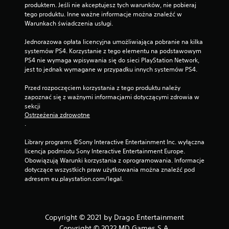
c
produktem. Jeśli nie akceptujesz tych warunków, nie pobieraj 
a
tego produktu. Inne ważne informacje można znaleźć w 
ć
Warunkach świadczenia usługi.
d
o
Jednorazowa opłata licencyjna umożliwiająca pobranie na kilka 
g
systemów PS4. Korzystanie z tego elementu na podstawowym 
r
PS4 nie wymaga wpisywania się do sieci PlayStation Network, 
y
jest to jednak wymagane w przypadku innych systemów PS4.
w
m
Przed rozpoczęciem korzystania z tego produktu należy 
i
zapoznać się z ważnymi informacjami dotyczącymi zdrowia w 
e
sekcji 
j
Ostrzeżenia zdrowotne
s
.
c
u
Library programs ©Sony Interactive Entertainment Inc. wyłączna 
,
licencja podmiotu Sony Interactive Entertainment Europe. 
w
Obowiązują Warunki korzystania z oprogramowania. Informacje 
k
dotyczące wszystkich praw użytkowania można znaleźć pod 
t
adresem eu.playstation.com/legal.
ó
r
y
m
Copyright © 2021 by Drago Entertainment
z
Copyright © 2022 MD Games S.A.