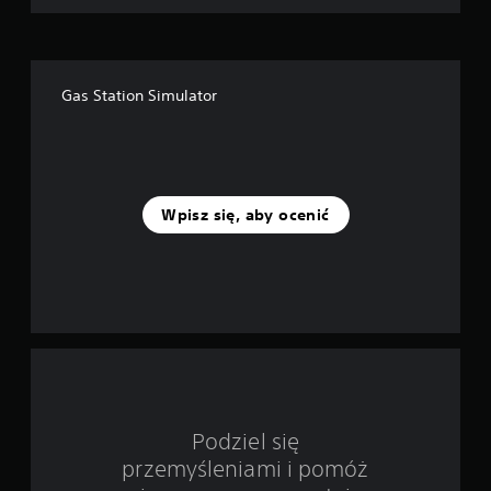
k
—
Gas Station Simulator
n
a
p
Wpisz się, aby ocenić
o
d
s
t
a
w
Podziel się
przemyśleniami i pomóż
i