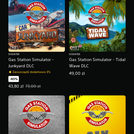
PS5
PS5
DODATEK
DODATEK
Gas Station Simulator -
Gas Station Simulator - Tidal
Junkyard DLC
Wave DLC
Zaoszczędź dodatkowo 5%
49,00 zl
-40%
Oferowana cena: 43,80 zl. Pierwotna cena: 73,00 zl.
43,80 zl
73,00 zl