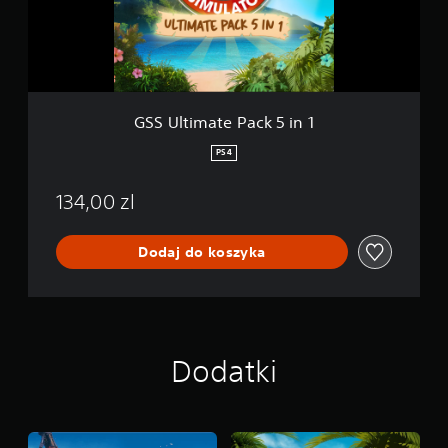
m
a
t
e
P
a
c
GSS Ultimate Pack 5 in 1
k
5
PS4
i
n
134,00 zl
1
Dodaj do koszyka
Dodatki