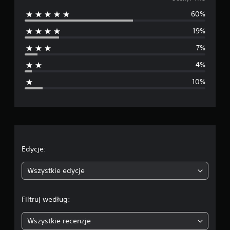
r
60%
e
19%
d
7%
n
4%
i
10%
a
o
c
e
Edycje:
n
Wszystkie edycje
a
Filtruj według:
:
Wszystkie recenzje
4