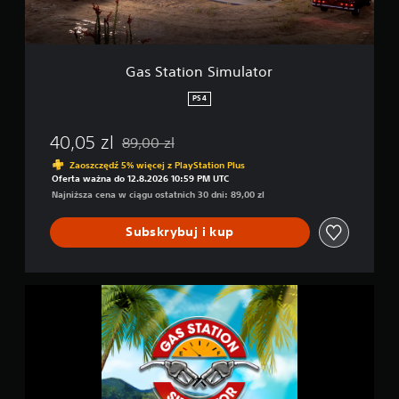
n
S
d
i
l
m
e
u
Gas Station Simulator
l
a
PS4
t
o
40,05 zl
89,00 zl
r
Zastosowano zniżkę z oryginalnej ceny wynoszą
Zaoszczędź 5% więcej z PlayStation Plus
Oferta ważna do 12.8.2026 10:59 PM UTC
Najniższa cena w ciągu ostatnich 30 dni: 89,00 zl
Subskrybuj i kup
G
S
S
U
l
t
i