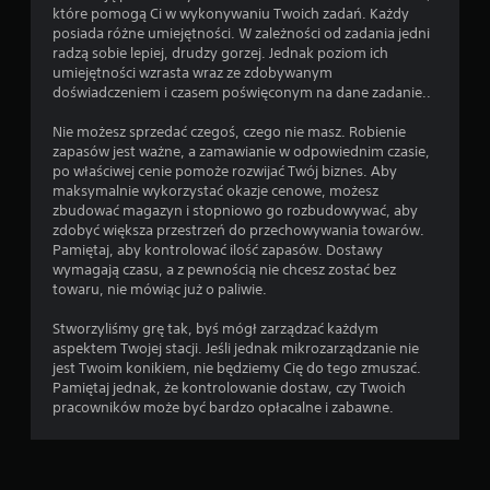
które pomogą Ci w wykonywaniu Twoich zadań. Każdy
posiada różne umiejętności. W zależności od zadania jedni
radzą sobie lepiej, drudzy gorzej. Jednak poziom ich
umiejętności wzrasta wraz ze zdobywanym
doświadczeniem i czasem poświęconym na dane zadanie..
Nie możesz sprzedać czegoś, czego nie masz. Robienie
zapasów jest ważne, a zamawianie w odpowiednim czasie,
po właściwej cenie pomoże rozwijać Twój biznes. Aby
maksymalnie wykorzystać okazje cenowe, możesz
zbudować magazyn i stopniowo go rozbudowywać, aby
zdobyć większa przestrzeń do przechowywania towarów.
Pamiętaj, aby kontrolować ilość zapasów. Dostawy
wymagają czasu, a z pewnością nie chcesz zostać bez
towaru, nie mówiąc już o paliwie.
Stworzyliśmy grę tak, byś mógł zarządzać każdym
aspektem Twojej stacji. Jeśli jednak mikrozarządzanie nie
jest Twoim konikiem, nie będziemy Cię do tego zmuszać.
Pamiętaj jednak, że kontrolowanie dostaw, czy Twoich
pracowników może być bardzo opłacalne i zabawne.