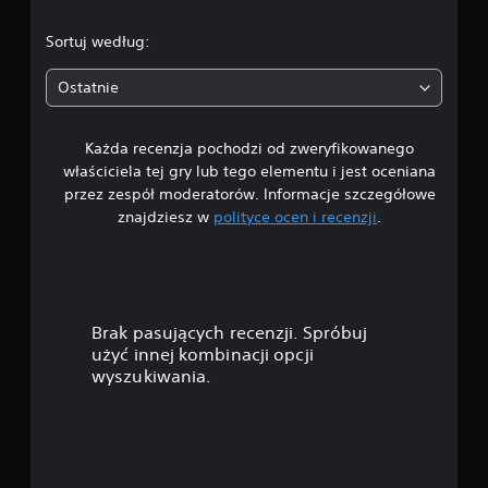
.
Sortuj według:
1
Ostatnie
7
Każda recenzja pochodzi od zweryfikowanego
/
właściciela tej gry lub tego elementu i jest oceniana
5
przez zespół moderatorów. Informacje szczegółowe
znajdziesz w
polityce ocen i recenzji
.
g
w
i
Brak pasujących recenzji. Spróbuj
a
użyć innej kombinacji opcji
wyszukiwania.
z
d
e