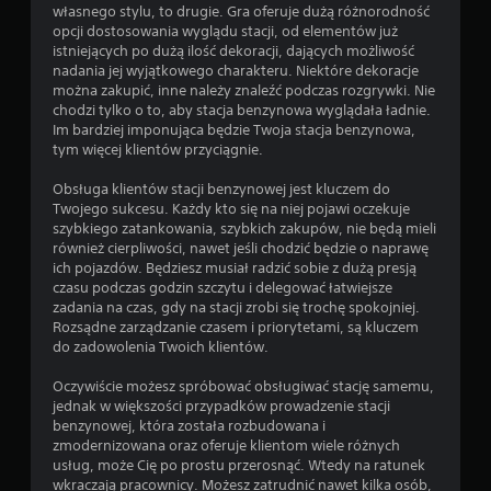
własnego stylu, to drugie. Gra oferuje dużą różnorodność
opcji dostosowania wyglądu stacji, od elementów już
istniejących po dużą ilość dekoracji, dających możliwość
nadania jej wyjątkowego charakteru. Niektóre dekoracje
można zakupić, inne należy znaleźć podczas rozgrywki. Nie
chodzi tylko o to, aby stacja benzynowa wyglądała ładnie.
Im bardziej imponująca będzie Twoja stacja benzynowa,
tym więcej klientów przyciągnie.
Obsługa klientów stacji benzynowej jest kluczem do
Twojego sukcesu. Każdy kto się na niej pojawi oczekuje
szybkiego zatankowania, szybkich zakupów, nie będą mieli
również cierpliwości, nawet jeśli chodzić będzie o naprawę
ich pojazdów. Będziesz musiał radzić sobie z dużą presją
czasu podczas godzin szczytu i delegować łatwiejsze
zadania na czas, gdy na stacji zrobi się trochę spokojniej.
Rozsądne zarządzanie czasem i priorytetami, są kluczem
do zadowolenia Twoich klientów.
Oczywiście możesz spróbować obsługiwać stację samemu,
jednak w większości przypadków prowadzenie stacji
benzynowej, która została rozbudowana i
zmodernizowana oraz oferuje klientom wiele różnych
usług, może Cię po prostu przerosnąć. Wtedy na ratunek
wkraczają pracownicy. Możesz zatrudnić nawet kilka osób,