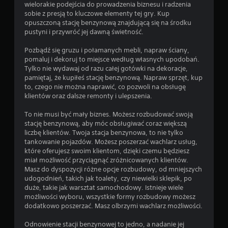
wielorakie podejścia do prowadzenia biznesu i radzenia
sobie z presją to kluczowe elementy tej gry. Kup
opuszczoną stację benzynową znajdującą się na środku
pustyni i przywróć jej dawną świetność.
Pozbądź się gruzu i połamanych mebli, napraw ściany,
pomaluj i dekoruj to miejsce według własnych upodobań.
Tylko nie wydawaj od razu całej gotówki na dekoracje,
pamiętaj, że kupiłeś stację benzynową. Napraw sprzęt, kup
to, czego nie można naprawić, co pozwoli na obsługę
klientów oraz dalsze remonty i ulepszenia.
To nie musi być mały biznes. Możesz rozbudować swoją
stację benzynową, aby móc obsługiwać coraz większą
liczbę klientów. Twoja stacja benzynowa, to nie tylko
tankowanie pojazdów. Możesz poszerzać wachlarz usług,
które oferujesz swoim klientom, dzięki czemu będziesz
miał możliwość przyciągnąć zróżnicowanych klientów.
Masz do dyspozycji różne opcje rozbudowy, od mniejszych
udogodnień, takich jak toalety, czy niewielki sklepik, po
duże, takie jak warsztat samochodowy. Istnieje wiele
możliwości wyboru, wszystkie formy rozbudowy możesz
dodatkowo poszerzać. Masz olbrzymi wachlarz możliwości.
Odnowienie stacji benzynowej to jedno, a nadanie jej