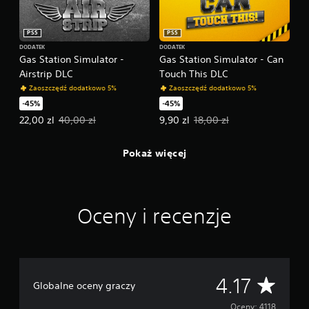
PS5
PS5
DODATEK
DODATEK
Gas Station Simulator -
Gas Station Simulator - Can
Airstrip DLC
Touch This DLC
Zaoszczędź dodatkowo 5%
Zaoszczędź dodatkowo 5%
-45%
-45%
Oferowana cena: 22,00 zl. Pierwotna cena: 40,00 zl.
Oferowana cena: 9,90 zl. Pierwot
22,00 zl
40,00 zl
9,90 zl
18,00 zl
Pokaż więcej
Oceny i recenzje
Ś
4.17
Globalne oceny graczy
Oceny: 4118