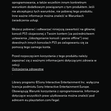
oprogramowania, a także wszelkim innym konkretnym 
warunkom dodatkowym powiązanym z tym produktem. Jeśli 
nie akceptujesz tych warunków, nie pobieraj tego produktu. 
Inne ważne informacje można znaleźć w Warunkach 
świadczenia usługi.
Możesz pobierać i odtwarzać niniejszą zawartość na głównej 
konsoli PS5 skojarzonej z Twoim kontem (za pośrednictwem 
ustawienia „Udostępnianie konsoli i granie offline”) oraz 
dowolnych innych konsolach PS5 po zalogowaniu się za 
pomocą tego samego konta.
Przed rozpoczęciem korzystania z tego produktu należy 
zapoznać się z ważnymi informacjami dotyczącymi zdrowia w 
sekcji 
Ostrzeżenia zdrowotne
.
Library programs ©Sony Interactive Entertainment Inc. wyłączna 
licencja podmiotu Sony Interactive Entertainment Europe. 
Obowiązują Warunki korzystania z oprogramowania. Informacje 
dotyczące wszystkich praw użytkowania można znaleźć pod 
adresem eu.playstation.com/legal.