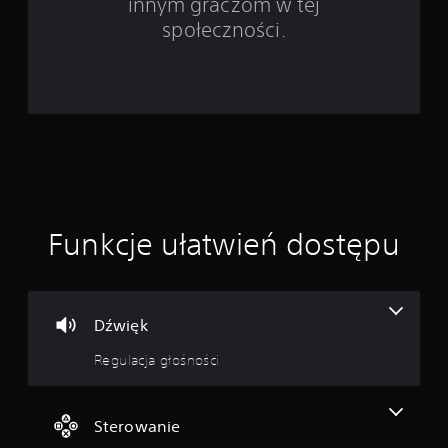
innym graczom w tej
e
społeczności.
4
1
1
8
o
Funkcje ułatwień dostępu
c
e
n
Dźwięk
Regulacja głośności
Sterowanie