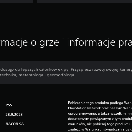
rmacje o grze i informacje p
dostęp do lepszych członków ekipy. Przyspiesz rozwój swojej kariery 
echnika, meteorologa i geomorfologa.
Pobieranie tego produktu podlega Waru
PS5
PlayStation Network oraz naszym Warun
oprogramowania, a także wszelkim in
28.9.2023
dodatkowym powiązanym z tym produktem
NACON SA
warunków, nie pobieraj tego produktu.
znaleźć w Warunkach świadczenia usłu