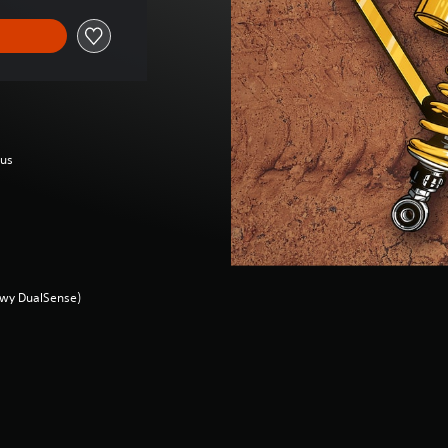
lus
dowy DualSense)