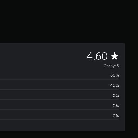
Ś
4.60
r
Oceny: 5
60%
e
40%
d
0%
n
0%
0%
i
a