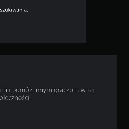
g
yszukiwania.
w
i
a
z
d
e
ami i pomóż innym graczom w tej
k
ołeczności.
—
n