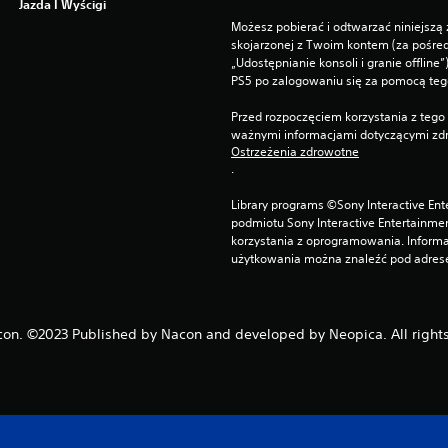
Jazda I Wyścigi
Możesz pobierać i odtwarzać niniejszą 
skojarzonej z Twoim kontem (za pośre
„Udostępnianie konsoli i granie offline
PS5 po zalogowaniu się za pomocą te
Przed rozpoczęciem korzystania z tego 
ważnymi informacjami dotyczącymi zdr
Ostrzeżenia zdrowotne
.
Library programs ©Sony Interactive Ente
podmiotu Sony Interactive Entertainme
korzystania z oprogramowania. Informa
użytkowania można znaleźć pod adrese
on. ©2023 Published by Nacon and developed by Neopica. All rights