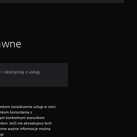
a
p
o
d
rawne
s
t
i skorzystaj z usług
a
w
i
nkom świadczenia usługi w sieci 
kom korzystania z 
e
nym konkretnym warunkom 
. Jeśli nie akceptujesz tych 
 Inne ważne informacje można 
5
gi.