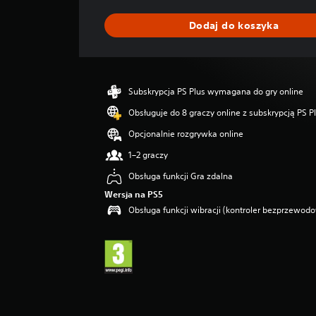
n
i
Dodaj do koszyka
a
o
c
e
n
Subskrypcja PS Plus wymagana do gry online
a
:
Obsługuje do 8 graczy online z subskrypcją PS P
4
Opcjonalnie rozgrywka online
.
6
1–2 graczy
/
Obsługa funkcji Gra zdalna
5
g
Wersja na PS5
w
Obsługa funkcji wibracji (kontroler bezprzewo
i
a
z
d
e
k
—
n