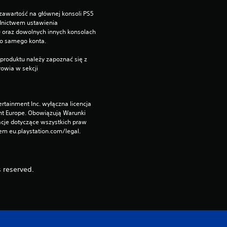
o
zawartość na głównej konsoli PS5 
dnictwem ustawienia 
c
”) oraz dowolnych innych konsolach 
go samego konta.
e
produktu należy zapoznać się z 
owia w sekcji 
n
rtainment Inc. wyłączna licencja 
nt Europe. Obowiązują Warunki 
cje dotyczące wszystkich praw 
m eu.playstation.com/legal.
 reserved.