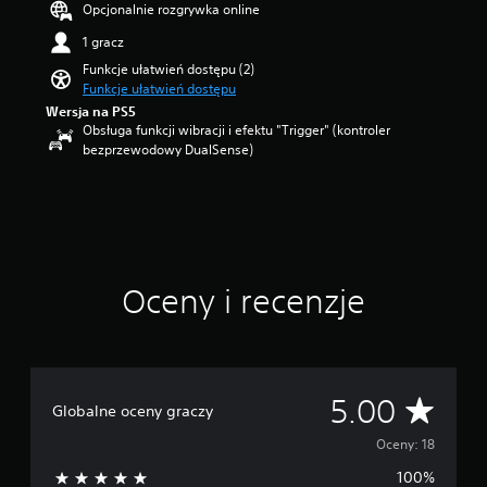
Opcjonalnie rozgrywka online
z
m
a
e
i
z
1 gracz
g
e
d
Funkcje ułatwień dostępu (2)
ó
n
e
Funkcje ułatwień dostępu
l
i
k
n
ć
Wersja na PS5
—
e
p
Obsługa funkcji wibracji i efektu "Trigger" (kontroler
n
ź
o
bezprzewodowy DualSense)
a
r
z
p
ó
i
o
d
o
d
ł
m
s
a
t
t
d
r
a
ź
u
Oceny i recenzje
w
w
d
i
i
n
e
ę
o
1
k
ś
8
u
c
o
Ś
5.00
.
i
Globalne oceny graczy
c
l
e
r
u
Oceny: 18
n
b
100%
a