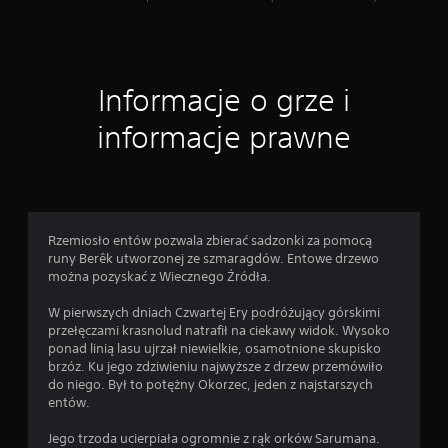
Informacje o grze i
informacje prawne
Rzemiosło entów pozwala zbierać sadzonki za pomocą
runy Berêk utworzonej ze szmaragdów. Entowe drzewo
można pozyskać z Wiecznego Źródła.
W pierwszych dniach Czwartej Ery podróżujący górskimi
przełęczami krasnolud natrafił na ciekawy widok. Wysoko
ponad linią lasu ujrzał niewielkie, osamotnione skupisko
brzóz. Ku jego zdziwieniu najwyższe z drzew przemówiło
do niego. Był to potężny Okorzec, jeden z najstarszych
entów.
Jego trzoda ucierpiała ogromnie z rąk orków Sarumana.