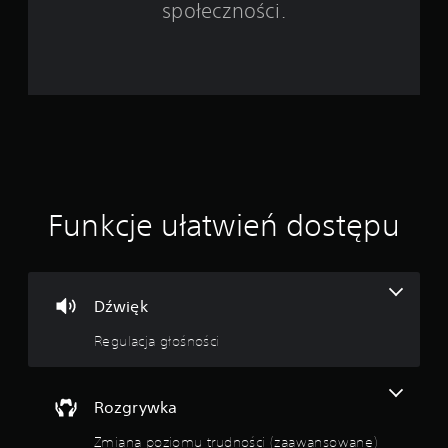
społeczności.
c
e
n
Funkcje ułatwień dostępu
Dźwięk
Regulacja głośności
Rozgrywka
Zmiana poziomu trudności (zaawansowane)