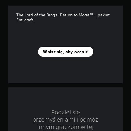
p
The Lord of the Rings: Return to Moria™ – pakiet
o
Ent-craft
d
s
t
Wpisz się, aby ocenić
a
w
i
e
1
Podziel się
8
przemyśleniami i pomóż
o
innym graczom w tej