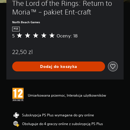
The Lord of the Rings: Return to 
c
ż
e
i
Moria™ – pakiet Ent-craft
s
(
z
z
North Beach Games
ś
a
c
PS5
a
i
5
Oceny: 18
Ś
w
s
r
a
z
e
n
a
22,50 zl
d
s
ć
n
i
o
i
w
w
Dodaj do koszyka
a
y
a
o
ł
c
n
ą
e
e
c
n
)
z
a
Umiarkowana przemoc, Interakcja użytkowników
a
M
:
ć
o
5
p
ż
/
o
e
5
Subskrypcja PS Plus wymagana do gry online
s
s
g
z
z
Obsługuje do 4 graczy online z subskrypcją PS Plus
w
c
z
i