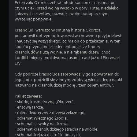
Pełen żalu Okorzec zebrał młode sadzonki i nasiona, po
czym uciekł przed wojną wysoko w góry. Tutaj, niedaleko
śnieżnych szczytów, pozwolił swoim podopiecznym
wyrosnąć ponownie.
Krasnolud, wzruszony smutną historią Okorzca,
postanowił dotrzymać towarzystwa nowemu przyjacielowi
i nauczyć się wszystkiego, co ma on do przekazania. W ten
sposób przynajmniej jeden ent pojął, że topory
krasnoludów służą wojnie, a nie rąbaniu drzew, choć
konflikt między tymi dwoma rasami trwał już od Pierwszej
Ery.
Gdy podróże krasnoluda zaprowadziły go z powrotem do
jego ludu, podzielił się z innymi zdobytą wiedzą. Jego nauki
nazwano na krasnoludzką modłę „rzemiosłem entów”.
Pakiet zawiera:
- skórkę kosmetyczną „Okorzec”,
- entową tarczę,
- miecz dwuręczny z drzewa żelaznego,
- schemat Wiecznego Źródła,
- schemat siewnicy na drzewa,
- schemat krasnoludzkiego stracha na wróble,
- schemat trejażu dla roślin pnących,