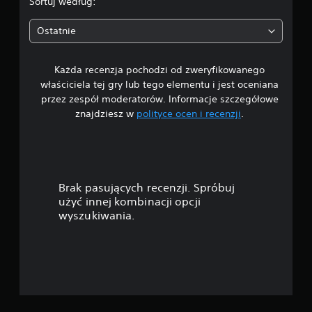
Sortuj według:
e
5
p
Ostatnie
o
g
m
a
Każda recenzja pochodzi od zweryfikowanego
w
g
właściciela tej gry lub tego elementu i jest oceniana
a
i
j
przez zespół moderatorów. Informacje szczegółowe
ą
znajdziesz w
polityce ocen i recenzji
.
a
c
e
z
w
r
d
o
z
Brak pasujących recenzji. Spróbuj
g
e
użyć innej kombinacji opcji
r
wyszukiwania.
y
k
w
c
—
e
.
n
a