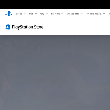
Sklep
PS5
Gry
PS Plus
Akcesoria
Wiadomości