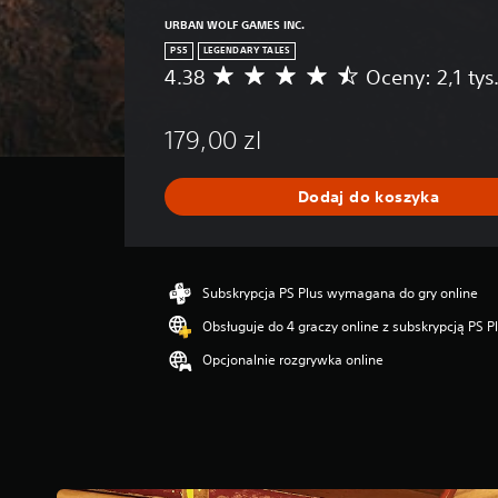
URBAN WOLF GAMES INC.
PS5
LEGENDARY TALES
4.38
Oceny: 2,1 tys
Ś
r
e
179,00 zl
d
n
i
Dodaj do koszyka
a
o
c
e
n
Subskrypcja PS Plus wymagana do gry online
a
Obsługuje do 4 graczy online z subskrypcją PS P
:
4
Opcjonalnie rozgrywka online
.
3
8
/
5
g