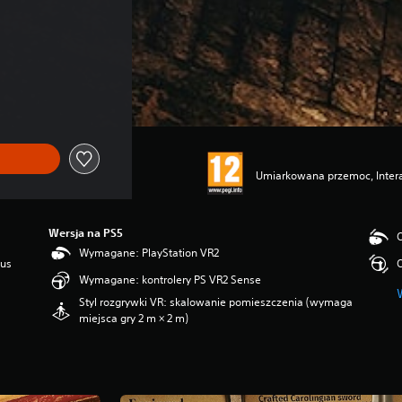
.
Umiarkowana przemoc, Inter
Wersja na PS5
O
Wymagane: PlayStation VR2
lus
O
Wymagane: kontrolery PS VR2 Sense
Styl rozgrywki VR: skalowanie pomieszczenia (wymaga
miejsca gry 2 m × 2 m)