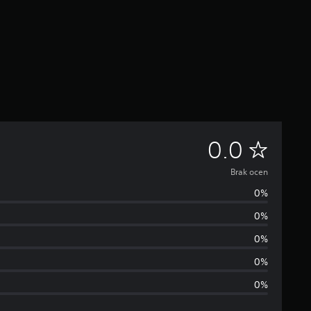
B
0.0
r
Brak ocen
0%
a
0%
k
0%
o
0%
0%
c