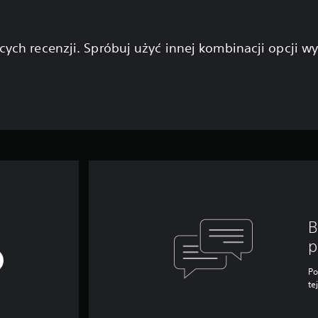
cych recenzji. Spróbuj użyć innej kombinacji opcji w
B
p
Po
te