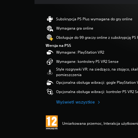
Subskrypcja PS Plus wymagana do gry online
Wymagana gra online
Obsługuje do 99 graczy online z subskrypcją PS 
Wersja na PS5
Wymagane: PlayStation VR2
Wymagane: kontrolery PS VR2 Sense
Style rozgrywki VR: na siedząco, na stojąco, sk
pomieszczenia
Opcjonalna obsługa wibracji: gogle PlayStation
Opcjonalna obsługa wibracji: kontroler PS VR2 
Wyświetl wszystkie
Umiarkowana przemoc, Interakcja użytkown