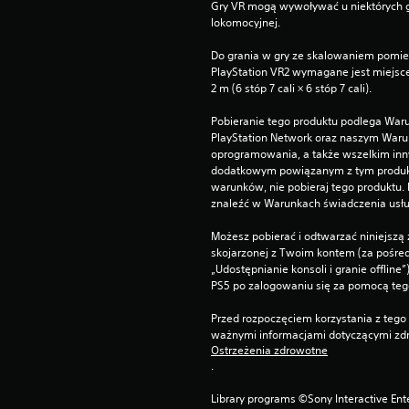
Gry VR mogą wywoływać u niektórych g
lokomocyjnej.
Do grania w gry ze skalowaniem pomies
PlayStation VR2 wymagane jest miejsce 
2 m (6 stóp 7 cali × 6 stóp 7 cali).
Pobieranie tego produktu podlega Waru
PlayStation Network oraz naszym Warun
oprogramowania, a także wszelkim in
dodatkowym powiązanym z tym produktem
warunków, nie pobieraj tego produktu.
znaleźć w Warunkach świadczenia usłu
Możesz pobierać i odtwarzać niniejszą 
skojarzonej z Twoim kontem (za pośre
„Udostępnianie konsoli i granie offline
PS5 po zalogowaniu się za pomocą te
Przed rozpoczęciem korzystania z tego 
ważnymi informacjami dotyczącymi zdr
Ostrzeżenia zdrowotne
.
Library programs ©Sony Interactive Ente