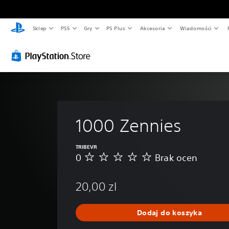
Sklep
PS5
Gry
PS Plus
Akcesoria
Wiadomości
1000 Zennies
TRIBEVR
0
Brak ocen
B
r
a
20,00 zl
k
o
c
Dodaj do koszyka
e
n