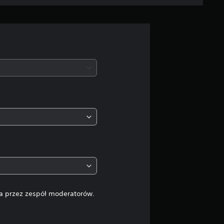
e
n
na przez zespół moderatorów.