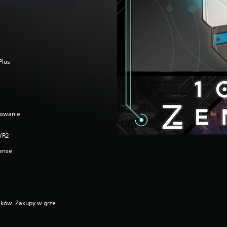
Plus
alowanie
 VR2
Sense
ików, Zakupy w grze