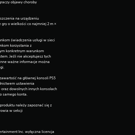
raczy objawy choroby 
zczenia na urządzeniu 
gry o wielkości co najmniej 2 m × 
nkom świadczenia usługi w sieci 
kom korzystania z 
nym konkretnym warunkom 
. Jeśli nie akceptujesz tych 
 Inne ważne informacje można 
gi.
zawartość na głównej konsoli PS5 
dnictwem ustawienia 
”) oraz dowolnych innych konsolach 
go samego konta.
produktu należy zapoznać się z 
owia w sekcji 
rtainment Inc. wyłączna licencja 