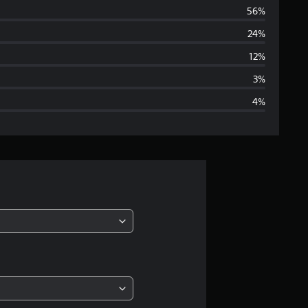
56%
e
24%
d
12%
n
3%
4%
i
a
o
c
e
n
a