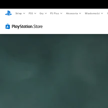
Sklep
PS5
Gry
PS Plus
Akcesoria
Wiadomości