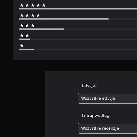
s
.
o
c
e
n
Edycje:
Wszystkie edycje
Filtruj według:
Wszystkie recenzje