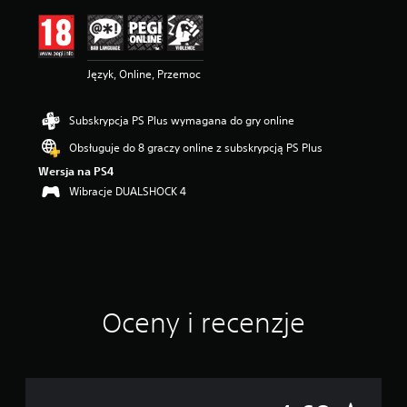
n
a
:
4
Język, Online, Przemoc
.
6
8
Subskrypcja PS Plus wymagana do gry online
/
5
Obsługuje do 8 graczy online z subskrypcją PS Plus
g
Wersja na PS4
w
i
Wibracje DUALSHOCK 4
a
z
d
e
k
—
n
Oceny i recenzje
a
p
o
d
s
t