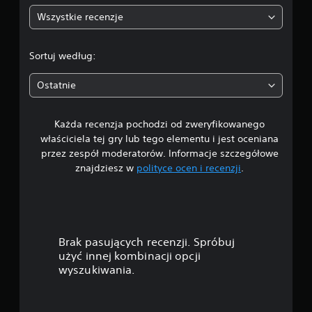
:
Wszystkie recenzje
4
.
Sortuj według:
6
Ostatnie
8
Każda recenzja pochodzi od zweryfikowanego
/
właściciela tej gry lub tego elementu i jest oceniana
5
przez zespół moderatorów. Informacje szczegółowe
znajdziesz w
polityce ocen i recenzji
.
g
w
i
Brak pasujących recenzji. Spróbuj
a
użyć innej kombinacji opcji
wyszukiwania.
z
d