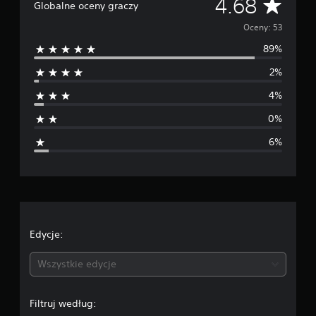
Ś
4.68
Globalne oceny graczy
a
w
r
Oceny: 53
i
e
89%
e
5
2%
3
d
o
4%
c
n
e
0%
n
i
6%
a
o
c
e
Edycje:
n
Wszystkie edycje
a
Filtruj według: