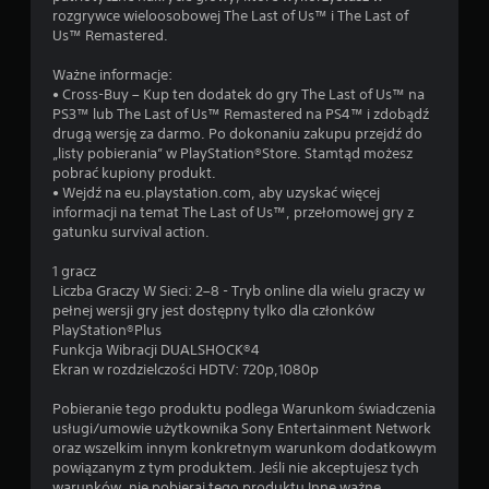
rozgrywce wieloosobowej The Last of Us™ i The Last of
Us™ Remastered.
Ważne informacje:
• Cross-Buy – Kup ten dodatek do gry The Last of Us™ na
PS3™ lub The Last of Us™ Remastered na PS4™ i zdobądź
drugą wersję za darmo. Po dokonaniu zakupu przejdź do
„listy pobierania” w PlayStation®Store. Stamtąd możesz
pobrać kupiony produkt.
• Wejdź na eu.playstation.com, aby uzyskać więcej
informacji na temat The Last of Us™, przełomowej gry z
gatunku survival action.
1 gracz
Liczba Graczy W Sieci: 2–8 - Tryb online dla wielu graczy w
pełnej wersji gry jest dostępny tylko dla członków
PlayStation®Plus
Funkcja Wibracji DUALSHOCK®4
Ekran w rozdzielczości HDTV: 720p,1080p
Pobieranie tego produktu podlega Warunkom świadczenia
usługi/umowie użytkownika Sony Entertainment Network
oraz wszelkim innym konkretnym warunkom dodatkowym
powiązanym z tym produktem. Jeśli nie akceptujesz tych
warunków, nie pobieraj tego produktu Inne ważne