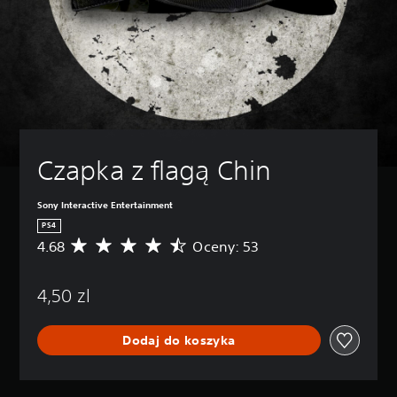
Czapka z flagą Chin
Sony Interactive Entertainment
PS4
4.68
Oceny: 53
Ś
r
e
4,50 zl
d
n
i
Dodaj do koszyka
a
o
c
e