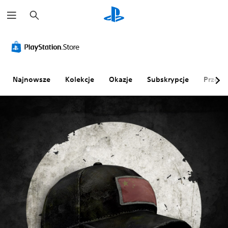
W
y
s
z
u
k
a
j
Najnowsze
Kolekcje
Okazje
Subskrypcje
Przegl