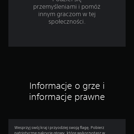
przemyśleniami i pomóż
i
innym graczom w tej
e
społeczności.
5
3
o
c
e
Informacje o grze i
n
informacje prawne
Wesprzyj swój kraj i przyodziej swoją flagę. Pobierz
patriotyczne nakrycie głowy, które wykorzystasz w