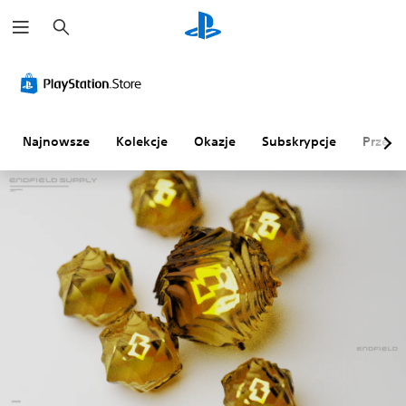
W
y
s
z
u
k
a
j
Najnowsze
Kolekcje
Okazje
Subskrypcje
Przegl