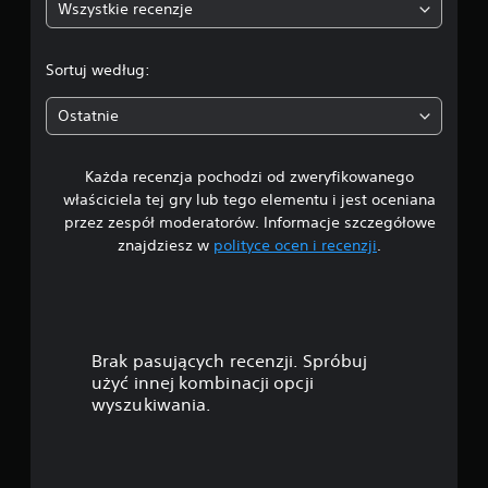
Wszystkie recenzje
1
/
Sortuj według:
5
Ostatnie
g
Każda recenzja pochodzi od zweryfikowanego
w
właściciela tej gry lub tego elementu i jest oceniana
i
przez zespół moderatorów. Informacje szczegółowe
znajdziesz w
polityce ocen i recenzji
.
a
z
d
Brak pasujących recenzji. Spróbuj
e
użyć innej kombinacji opcji
wyszukiwania.
k
—