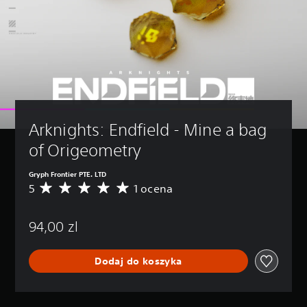
Arknights: Endfield - Mine a bag 
of Origeometry
Gryph Frontier PTE. LTD
5
1 ocena
Ś
r
e
94,00 zl
d
n
i
Dodaj do koszyka
a
o
c
e