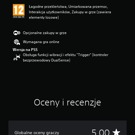
n
Łagodne przekleństwa, Umiarkowana przemoc,
a
Interakcja użytkowników, Zakupy w grze (zawiera
:
elementy losowe)
5
/
5
Opcjonalne zakupy w grze
g
w
Wymagana gra online
i
Wersja na PS5
a
Obsługa funkcji wibracji i efektu "Trigger" (kontroler
z
bezprzewodowy DualSense)
d
e
k
—
n
a
p
Oceny i recenzje
o
d
s
t
a
w
Ś
5.00
Globalne oceny graczy
i