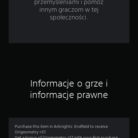
przemyśleniami i pomóż
o
innym graczom w tej
c
społeczności.
e
n
Informacje o grze i
informacje prawne
Purchase this item in Arknights: Endfield to receive
Origeometry ×57.
Get a bonus of Origeometry ×57 with your first purchase,