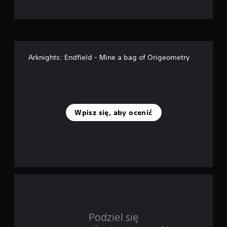
n
a
p
Arknights: Endfield - Mine a bag of Origeometry
o
d
s
Wpisz się, aby ocenić
t
a
w
i
e
1
Podziel się