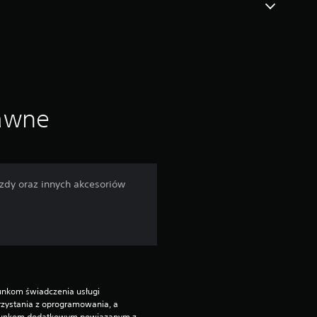
rawne
azdy oraz innych akcesoriów
unkom świadczenia usługi 
zystania z oprogramowania, a 
runkom dodatkowym powiązanym z 