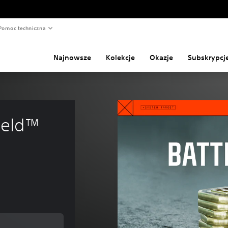
Pomoc techniczna
Najnowsze
Kolekcje
Okazje
Subskrypcj
ield™ 