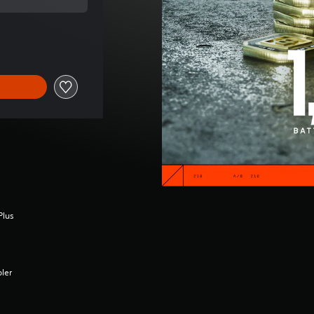
inalnej ceny wynoszącej 45,00 zl
Plus
oler