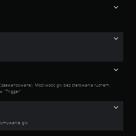
a
w
i
e
8
o
c
 (zaawansowane), Możliwość gry bez sterowania ruchem,
e
w "Trigger"
n
rzymywanie gry