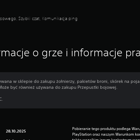
osowego, Szybki czat, Komunikacja ping
rmacje o grze i informacje p
ywana w sklepie do zakupu żołnierzy, pakietów broni, skórek na poj
Może być również używana do zakupu Przepustki bojowej.
C.
Pobieranie tego produktu podlega War
28.10.2025
PlayStation oraz naszym Warunkom kor
także wszelkim innym konkretnym wa