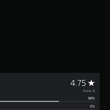
Ś
4.75
r
Oceny: 8
88%
e
0%