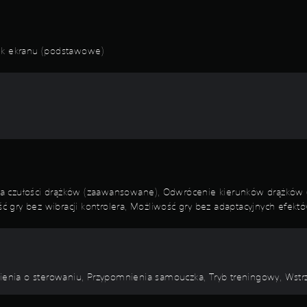
nik ekranu (podstawowe)
na czułości drążków (zaawansowane), Odwrócenie kierunków drążków
gry bez wibracji kontrolera, Możliwość gry bez adaptacyjnych efektó
enia o sterowaniu, Przypomnienia samouczka, Tryb treningowy, Wst