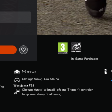
ginalnej ceny wynoszącej 269,00 zl
In-Game Purchases
1–2 graczy
Obsługa funkcji Gra zdalna
Wersja na PS5
Plus
Obsługa funkcji wibracji i efektu "Trigger" (kontroler
bezprzewodowy DualSense)