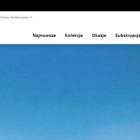
Pomoc techniczna
Najnowsze
Kolekcje
Okazje
Subskrypcj