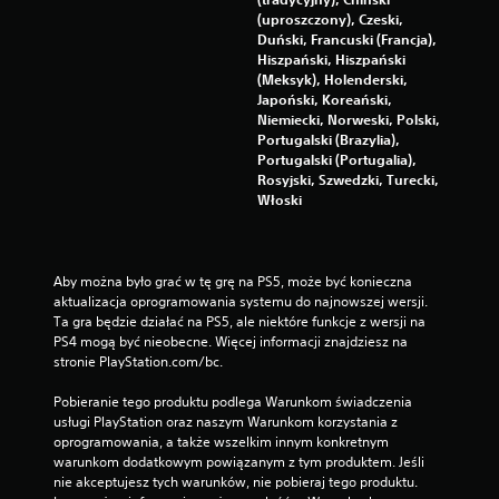
o
(uproszczony), Czeski,
w
Duński, Francuski (Francja),
a
Hiszpański, Hiszpański
n
(Meksyk), Holenderski,
i
Japoński, Koreański,
a
Niemiecki, Norweski, Polski,
d
Portugalski (Brazylia),
o
Portugalski (Portugalia),
t
Rosyjski, Szwedzki, Turecki,
y
Włoski
k
o
w
e
Aby można było grać w tę grę na PS5, może być konieczna 
g
aktualizacja oprogramowania systemu do najnowszej wersji. 
o
Ta gra będzie działać na PS5, ale niektóre funkcje z wersji na 
.
PS4 mogą być nieobecne. Więcej informacji znajdziesz na 
stronie PlayStation.com/bc.
M
o
Pobieranie tego produktu podlega Warunkom świadczenia 
ż
usługi PlayStation oraz naszym Warunkom korzystania z 
oprogramowania, a także wszelkim innym konkretnym 
l
warunkom dodatkowym powiązanym z tym produktem. Jeśli 
i
nie akceptujesz tych warunków, nie pobieraj tego produktu. 
w