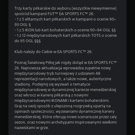
.
Trzy karty piłkarskie do wyboru (wszystkie niewymienne)
spośród kampanii FUT™ EA SPORTS FC™ 26:
M
- 1 z 5 elitarnych kart piłkarskich w kampanii o ocenie 90–
o
93 OGL §
ż
- 1 z 5 IKON lub kart bohaterskich o ocenie 90–94 OGL §§
l
- 1 z 12 międzynarodowych kart piłkarskich TOTS o ocenie
i
do 95 OGL §§§
w
o
Klub należy do Ciebie w EA SPORTS FC™ 26.
ś
ć
Poznaj Światową Piłkę jak nigdy dotąd w EA SPORTS FC™
26. Najnowsza aktualizacja wprowadza zupełnie nowy
g
międzynarodowy tryb turniejowy z udziałem 48
r
reprezentacji narodowych, a także nowe, autentyczne
y
stadiony. Podejmij się wyzwań o tematyce
b
międzynarodowej w dynamicznej karierze menedżerskiej
e
oraz wkrocz w karierę piłkarską z nowymi
z
międzynarodowymi IKONAMI i kartami bohaterskimi.
s
Graj na swój sposób z ulepszoną rozgrywką opartą na
t
opiniach społeczności, wyzwaniami dynamicznej kariery
e
menedżerskiej, które oferują nowe scenariusze przez cały
sezon, oraz nowymi archetypami inspirowanymi wielkimi
r
nazwiskami w grze.
o