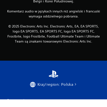
n
Belgii i Korei Południowej.
i
a
Komentarz audio w językach innych niż angielski i francuski
f
wymaga oddzielnego pobrania.
u
n
k
© 2025 Electronic Arts Inc. Electronic Arts, EA, EA SPORTS,
c
logo EA SPORTS, EA SPORTS FC, logo EA SPORTS FC,
j
Frostbite, logo Frostbite, Football Ultimate Team i Ultimate
i
Team są znakami towarowymi Electronic Arts Inc.
w
i
b
r
a
c
j
i
/
e
Kraj/region: Polska
f
e
k
t
Pomoc techniczna
ó