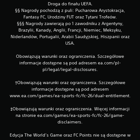
o
Droga do finału UEFA.
l
§§ Nagrody pochodzą z puli: Pucharowa Arystokracja,
e
Fantasy FC, Urodziny FUT oraz Tytani Trofeów.
r
§§§ Nagrody zawierają po 1 zawodniku z Argentyny,
a
Brazylii, Kanady, Anglii, Francji, Niemiec, Meksyku,
M
Niderlandów, Portugalii, Arabii Saudyjskiej, Hiszpanii oraz
o
USA.
ż
e
s
Obowiązują warunki oraz ograniczenia. Szczegółowe
z
informacje dostępne są pod adresem ea.com/pl-
g
pl/legal/legal-disclosures.
r
a
†Obowiązują warunki oraz ograniczenia. Szczegółowe
ć
informacje dostępne są pod adresem
b
e
www.ea.com/games/ea-sports-fc/fc-26/dual-entitlement.
z
w
‡Obowiązują warunki oraz ograniczenia. Więcej informacji
ł
na stronie ea.com/games/ea-sports-fc/fc-26/game-
ą
disclaimers.
c
z
a
Edycja The World’s Game oraz FC Points nie są dostępne w