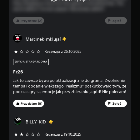
o
e
z
they charging so much for this game? It should be free. The
n
n
worst edition I've ever played. Absolutely awful!!!
i
i
n
e
e
Przydatne (2)
Zgłoś
c
t
z
w
n
o
Marcinek-mkluja1
o
r
ś
z
c
Recenzja z 26.10.2025
y
i
ć
s
EDYCJA STANDARDOWA
p
z
u
Fc26
y
n
b
Jak to zawsze bywa po aktualizacji :nie do grania. Zwolnienie
k
k
tempa i dodanie większego "realizmu" poskutkowało tym, że
t
i
podczas gry są emocje jak przy zbieraniu jagód! Nie polecam!
y
e
z
g
a
Przydatne (8)
Zgłoś
o
p
n
i
a
s
BILLY_KID_
c
u
i
,
Recenzja z 19.10.2025
2/5 gwiazdek
s
a