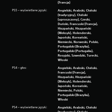
a
(Francja)
ć
b
PS5 – wyświetlane języki:
Angielski, Arabski, Chiński
e
(tradycyjny), Chiński
z
(uproszczony), Czeski,
w
Duński, Francuski (Francja),
ł
Hiszpański, Hiszpański
ą
(Meksyk), Holenderski,
c
Japoński, Koreański,
z
Niemiecki, Norweski, Polski,
a
Portugalski (Brazylia),
n
Portugalski (Portugalia),
i
Rosyjski, Szwedzki, Turecki,
a
Włoski
f
u
PS4 – głos:
Angielski, Arabski, Chiński,
n
Francuski (Francja),
k
Hiszpański, Hiszpański
c
(Meksyk), Holenderski,
j
Japoński, Koreański,
i
Niemiecki, Polski,
s
Portugalski (Brazylia),
t
Włoski
e
PS4 – wyświetlane języki:
Angielski, Arabski, Chiński
r
(tradycyjny), Chiński