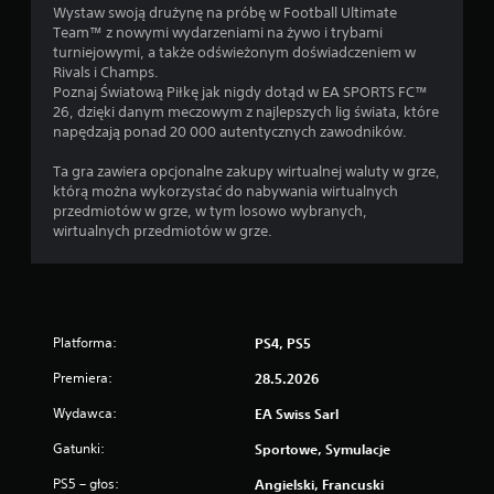
w
Wystaw swoją drużynę na próbę w Football Ultimate
a
Team™ z nowymi wydarzeniami na żywo i trybami
n
turniejowymi, a także odświeżonym doświadczeniem w
i
Rivals i Champs.
a
Poznaj Światową Piłkę jak nigdy dotąd w EA SPORTS FC™
d
26, dzięki danym meczowym z najlepszych lig świata, które
o
napędzają ponad 20 000 autentycznych zawodników.
t
Ta gra zawiera opcjonalne zakupy wirtualnej waluty w grze,
y
którą można wykorzystać do nabywania wirtualnych
k
przedmiotów w grze, w tym losowo wybranych,
o
wirtualnych przedmiotów w grze.
w
e
g
o
M
Platforma:
PS4, PS5
o
ż
Premiera:
28.5.2026
e
Wydawca:
EA Swiss Sarl
s
z
Gatunki:
Sportowe, Symulacje
g
r
PS5 – głos:
Angielski, Francuski