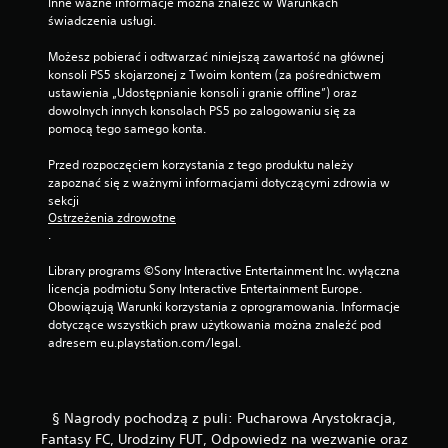
Inne ważne informacje można znaleźć w Warunkach 
o
świadczenia usługi.
ś
ć
Możesz pobierać i odtwarzać niniejszą zawartość na głównej 
g
konsoli PS5 skojarzonej z Twoim kontem (za pośrednictwem 
r
ustawienia „Udostępnianie konsoli i granie offline”) oraz 
y
dowolnych innych konsolach PS5 po zalogowaniu się za 
pomocą tego samego konta.
b
e
Przed rozpoczęciem korzystania z tego produktu należy 
z
zapoznać się z ważnymi informacjami dotyczącymi zdrowia w 
w
sekcji 
i
Ostrzeżenia zdrowotne
b
.
r
a
Library programs ©Sony Interactive Entertainment Inc. wyłączna 
licencja podmiotu Sony Interactive Entertainment Europe. 
c
Obowiązują Warunki korzystania z oprogramowania. Informacje 
j
dotyczące wszystkich praw użytkowania można znaleźć pod 
i
adresem eu.playstation.com/legal.
k
o
n
t
§ Nagrody pochodzą z puli: Pucharowa Arystokracja,
r
Fantasy FC, Urodziny FUT, Odpowiedz na wezwanie oraz