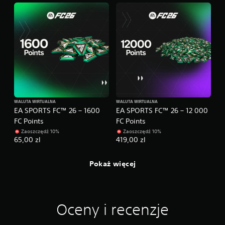
r
z
y
k
b
o
t
n
i
r
e
e
c
n
z
i
n
n
o
g
ś
WALUTA WIRTUALNA
WALUTA WIRTUALNA
o
c
EA SPORTS FC™ 26 – 1600
EA SPORTS FC™ 26 – 12 000
w
i
FC Points
FC Points
y
p
Zaoszczędź 10%
Zaoszczędź 10%
r
M
65,00 zl
419,00 zl
z
o
y
ż
t
e
Pokaż więcej
r
s
z
z
y
p
m
o
y
Oceny i recenzje
ć
w
w
a