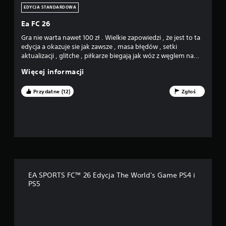
k
b
EDYCJA STANDARDOWA
a
y
n
w
Ea FC 26
i
r
a
Gra nie warta nawet 100 zł . Wielkie zapowiedzi , że jest to ta
a
p
edycja a okazuje sie jak zawsze , masa błędów , setki
c
r
aktualizacji , glitche , piłkarze biegają jak wóz z węglem na
a
z
plecach , obrona nie istnieje która sie rozjezdża , wyniki
ć
Więcej informacji
y
hokejowe . Darujcie sobie tą gre naprawde
d
c
o
i
Przydatne (12)
Zgłoś
g
s
r
k
y
ó
w
w
m
(
i
n
e
p
j
.
s
w
EA SPORTS FC™ 26 Edycja The World's Game PS4 i
c
u
PS5
u
s
,
t
w
a
k
l
t