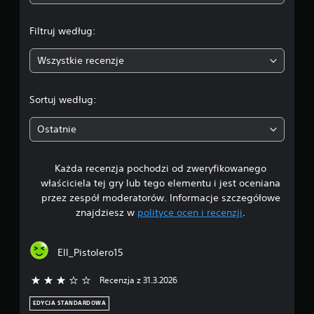
u
ć
a
,
g
w
Filtruj według:
r
:
k
y
t
Wszystkie recenzje
b
3
ó
e
r
z
.
y
Sortuj według:
s
m
4
n
z
Ostatnie
i
y
e
1
b
p
k
o
Każda recenzja pochodzi od zweryfikowanego
/
i
n
właściciela tej gry lub tego elementu i jest oceniana
e
o
5
przez zespół moderatorów. Informacje szczegółowe
g
s
znajdziesz w
polityce ocen i recenzji
.
o
i
g
n
s
z
a
w
Ell_Pistolero15
k
c
o
i
i
Recenzja z 31.3.2026
3/5 gwiazdek
n
s
s
a
k
EDYCJA STANDARDOWA
e