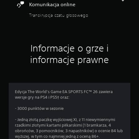
Komunikacja online
a
f
Transkrypcja czatu głosowego
u
n
k
c
j
i
Informacje o grze i
s
t
informacje prawne
e
r
o
w
a
n
Edycja The World’s Game EA SPORTS FC™ 26 zawiera
i
wersje gry na PS4 i PS5† oraz:
a
r
- 3000 punktów w sezonie
u
c
- Jedną złotą paczkę wyjściowej XI, z 11 niewymiennymi
h
rzadkimi złotymi kartami piłkarskimi (1 bramkarza, 4
e
obrońców, 3 pomocników, 3 napastników) o ocenie 84 lub
m
wyższej, w tym co najmniej jedną z oceną 86+.