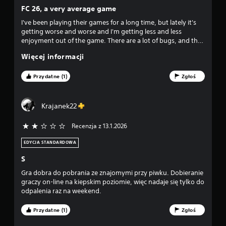
a
k
z
FC 26, a very average game
n
w
i
e
I've been playing their games for a long time, but lately it's
d
a
n
getting worse and worse and I'm getting less and less
c
p
enjoyment out of the game. There are a lot of bugs, and the
e
j
mechanics, not to mention, are getting worse with each
r
Więcej informacji
i
edition. As for the player who has been playing this game
z
k
s
from the beginning, I think that this is a very average edition,
y
w
maybe it's enough for people who play occasionally.
Przydatne (1)
Zgłoś
c
—
o
i
i
n
s
c
Krajanek22
k
h
a
ó
b
Recenzja z 13.1.2026
2/5 gwiazdek
ł
w
p
ę
M
EDYCJA STANDARDOWA
d
o
o
ó
S
ż
w
e
Gra dobra do pobrania ze znajomymi przy piwku. Dobieranie
d
.
s
graczy on-line na kiepskim poziomie, więc nadaje się tylko do
z
odpalenia raz na weekend.
s
g
R
r
ę
Przydatne (1)
Zgłoś
t
a
c
ć