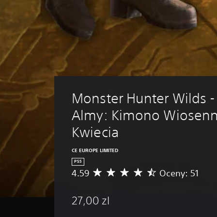
Monster Hunter Wilds - 
Almy: Kimono Wiosen
Kwiecia
CE EUROPE LIMITED
PS5
4.59
Oceny: 51
Ś
r
e
27,00 zl
d
n