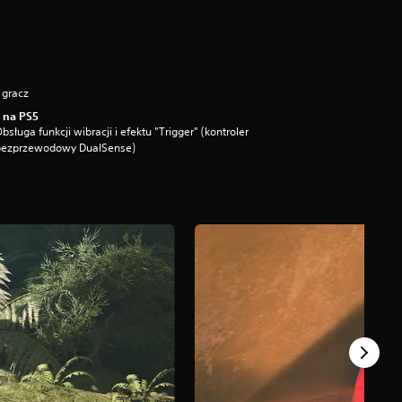
 gracz
 na PS5
bsługa funkcji wibracji i efektu "Trigger" (kontroler
bezprzewodowy DualSense)