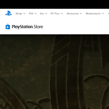
Sklep
PS5
Gry
PS Plus
Akcesoria
Wiadomości