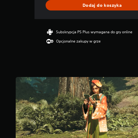
i
Dodaj do koszyka
a
o
c
e
n
Subskrypcja PS Plus wymagana do gry online
a
Opcjonalne zakupy w grze
:
4
.
5
9
/
5
g
w
i
a
z
d
e
k
—
n