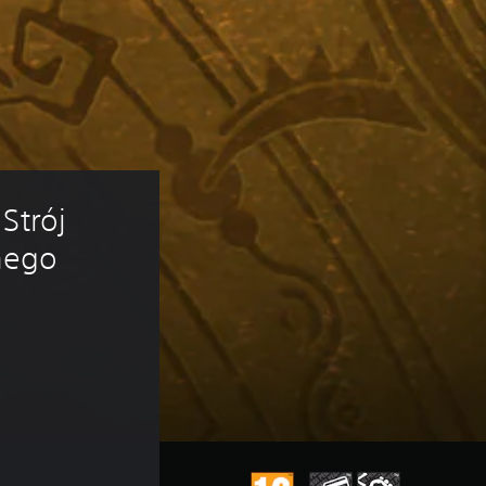
Strój 
nego 