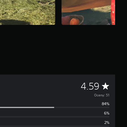
Ś
4.59
r
Oceny: 51
84%
e
6%
d
2%