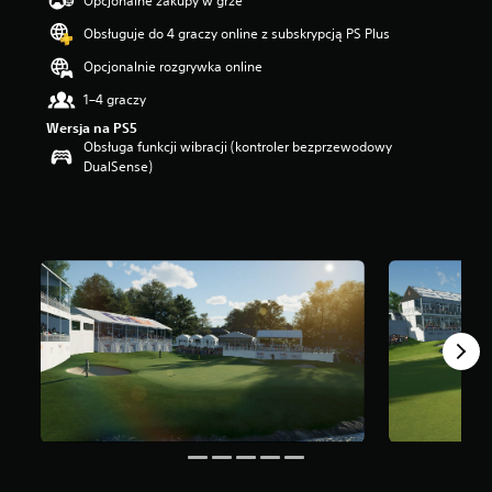
Opcjonalne zakupy w grze
g
Obsługuje do 4 graczy online z subskrypcją PS Plus
w
i
Opcjonalnie rozgrywka online
a
z
1–4 graczy
d
Wersja na PS5
e
Obsługa funkcji wibracji (kontroler bezprzewodowy
k
DualSense)
—
n
a
p
o
d
s
t
a
w
i
e
1
8
o
c