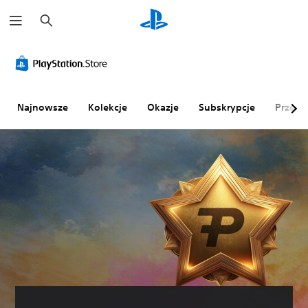
W
y
s
z
u
k
a
j
Najnowsze
Kolekcje
Okazje
Subskrypcje
Przegl