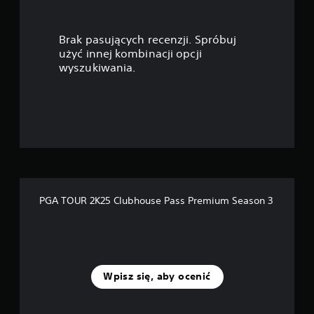
w
i
Brak pasujących recenzji. Spróbuj
a
użyć innej kombinacji opcji
wyszukiwania.
z
d
e
k
—
PGA TOUR 2K25 Clubhouse Pass Premium Season 3
n
a
p
Wpisz się, aby ocenić
o