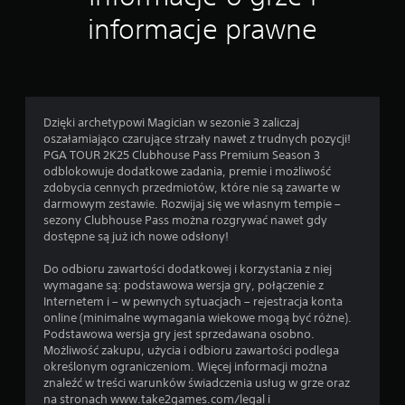
informacje prawne
Dzięki archetypowi Magician w sezonie 3 zaliczaj
oszałamiająco czarujące strzały nawet z trudnych pozycji!
PGA TOUR 2K25 Clubhouse Pass Premium Season 3
odblokowuje dodatkowe zadania, premie i możliwość
zdobycia cennych przedmiotów, które nie są zawarte w
darmowym zestawie. Rozwijaj się we własnym tempie –
sezony Clubhouse Pass można rozgrywać nawet gdy
dostępne są już ich nowe odsłony!
Do odbioru zawartości dodatkowej i korzystania z niej
wymagane są: podstawowa wersja gry, połączenie z
Internetem i – w pewnych sytuacjach – rejestracja konta
online (minimalne wymagania wiekowe mogą być różne).
Podstawowa wersja gry jest sprzedawana osobno.
Możliwość zakupu, użycia i odbioru zawartości podlega
określonym ograniczeniom. Więcej informacji można
znaleźć w treści warunków świadczenia usług w grze oraz
na stronach www.take2games.com/legal i