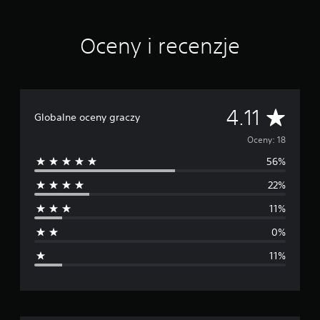
e
n
Oceny i recenzje
Ś
4.11
Globalne oceny graczy
r
Oceny: 18
56%
e
22%
d
11%
n
0%
i
11%
a
o