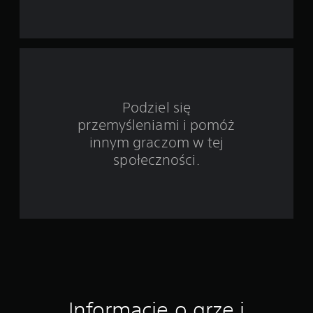
d
s
t
a
w
Podziel się
przemyśleniami i pomóż
i
innym graczom w tej
e
społeczności.
1
8
o
c
e
Informacje o grze i
n