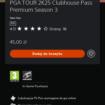
PGA TOUR 2K25 Clubhouse Pass 
Premium Season 3
Take-Two
PS5
4.11
Oceny: 18
Ś
r
e
45,00 zl
d
n
i
Dodaj do koszyka
a
o
c
e
n
a
:
4
In-Game Purchases
.
1
1
Subskrypcja PS Plus wymagana do gry online
/
5