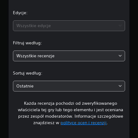
c
e
Edycje:
n
Wszystkie edycje
a
Filtruj według:
:
Wszystkie recenzje
4
.
Sortuj według:
1
Ostatnie
1
Każda recenzja pochodzi od zweryfikowanego
/
właściciela tej gry lub tego elementu i jest oceniana
5
przez zespół moderatorów. Informacje szczegółowe
znajdziesz w
polityce ocen i recenzji
.
g