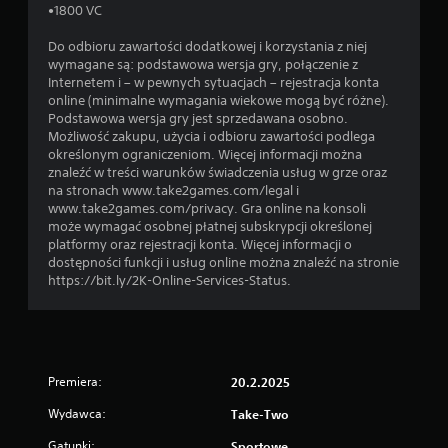
•1800 VC
Do odbioru zawartości dodatkowej i korzystania z niej
wymagane są: podstawowa wersja gry, połączenie z
Internetem i – w pewnych sytuacjach – rejestracja konta
online (minimalne wymagania wiekowe mogą być różne).
Podstawowa wersja gry jest sprzedawana osobno.
Możliwość zakupu, użycia i odbioru zawartości podlega
określonym ograniczeniom. Więcej informacji można
znaleźć w treści warunków świadczenia usług w grze oraz
na stronach www.take2games.com/legal i
www.take2games.com/privacy. Gra online na konsoli
może wymagać osobnej płatnej subskrypcji określonej
platformy oraz rejestracji konta. Więcej informacji o
dostępności funkcji i usług online można znaleźć na stronie
https://bit.ly/2K-Online-Services-Status.
Premiera:
20.2.2025
Wydawca:
Take-Two
Gatunki:
Sportowe