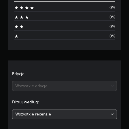
e
0%
d
0%
n
0%
i
0%
a
o
c
e
Edycje:
n
Wszystkie edycje
a
Filtruj według:
:
Wszystkie recenzje
5
/