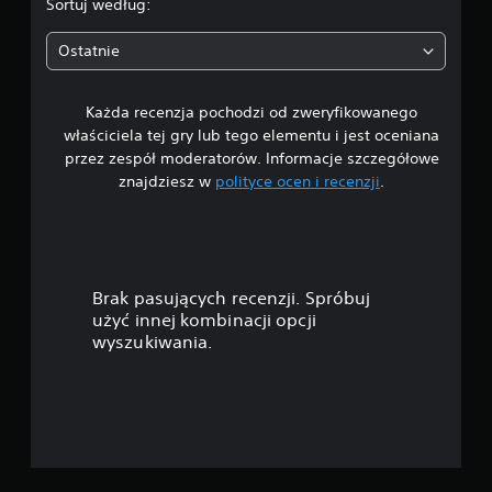
Sortuj według:
5
Ostatnie
g
Każda recenzja pochodzi od zweryfikowanego
w
właściciela tej gry lub tego elementu i jest oceniana
i
przez zespół moderatorów. Informacje szczegółowe
znajdziesz w
polityce ocen i recenzji
.
a
z
d
Brak pasujących recenzji. Spróbuj
e
użyć innej kombinacji opcji
wyszukiwania.
k
—
n
a