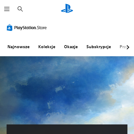
W
y
s
z
u
k
a
j
Najnowsze
Kolekcje
Okazje
Subskrypcje
Przegl