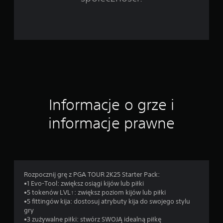
e
n
Informacje o grze i
informacje prawne
Rozpocznij grę z PGA TOUR 2K25 Starter Pack:
•1 Evo-Tool: zwiększ osiągi kijów lub piłki
•5 tokenów LVL↑: zwiększ poziom kijów lub piłki
•5 fittingów kija: dostosuj atrybuty kija do swojego stylu
gry
•3 zużywalne piłki: stwórz SWOJĄ idealną piłkę