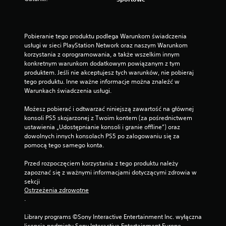
Pobieranie tego produktu podlega Warunkom świadczenia 
usługi w sieci PlayStation Network oraz naszym Warunkom 
korzystania z oprogramowania, a także wszelkim innym 
konkretnym warunkom dodatkowym powiązanym z tym 
produktem. Jeśli nie akceptujesz tych warunków, nie pobieraj 
tego produktu. Inne ważne informacje można znaleźć w 
Warunkach świadczenia usługi.
Możesz pobierać i odtwarzać niniejszą zawartość na głównej 
konsoli PS5 skojarzonej z Twoim kontem (za pośrednictwem 
ustawienia „Udostępnianie konsoli i granie offline”) oraz 
dowolnych innych konsolach PS5 po zalogowaniu się za 
pomocą tego samego konta.
Przed rozpoczęciem korzystania z tego produktu należy 
zapoznać się z ważnymi informacjami dotyczącymi zdrowia w 
sekcji 
Ostrzeżenia zdrowotne
.
Library programs ©Sony Interactive Entertainment Inc. wyłączna 
licencja podmiotu Sony Interactive Entertainment Europe. 