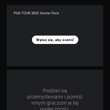
p
PGA TOUR 2K25 Starter Pack
o
d
s
Wpisz się, aby ocenić
t
a
w
i
e
3
Podziel się
przemyśleniami i pomóż
o
innym graczom w tej
c
społeczności.