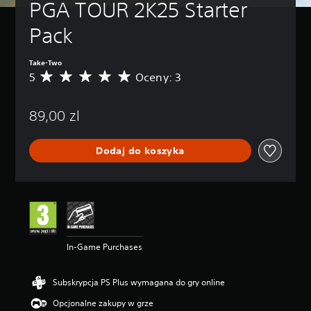
PGA TOUR 2K25 Starter 
Pack
Take-Two
5
Oceny: 3
Ś
r
e
89,00 zl
d
n
i
Dodaj do koszyka
a
o
c
e
n
a
:
5
In-Game Purchases
/
5
g
Subskrypcja PS Plus wymagana do gry online
w
i
Opcjonalne zakupy w grze