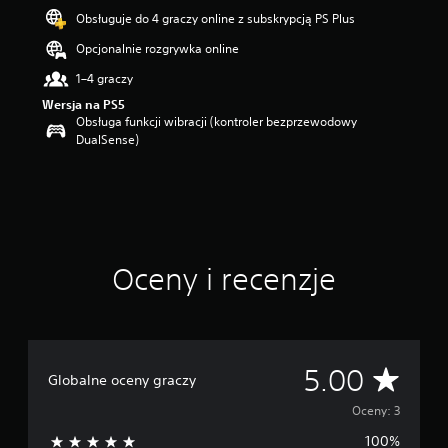
a
Obsługuje do 4 graczy online z subskrypcją PS Plus
z
d
Opcjonalnie rozgrywka online
e
k
1–4 graczy
—
Wersja na PS5
n
Obsługa funkcji wibracji (kontroler bezprzewodowy
a
DualSense)
p
o
d
s
t
a
w
Oceny i recenzje
i
e
3
o
c
e
Ś
5.00
Globalne oceny graczy
n
r
Oceny: 3
100%