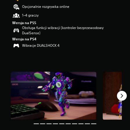
5
Opcjonalnie rozgrywka online
g
w
1–4 graczy
i
Wersja na PS5
a
Obsługa funkcji wibracji (kontroler bezprzewodowy
z
DualSense)
d
Wersja na PS4
e
Wibracje DUALSHOCK 4
k
—
n
a
p
o
d
s
t
a
w
i
e
1
9
o
c