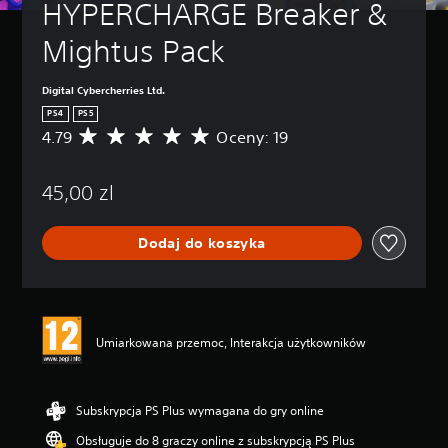
HYPERCHARGE Breaker & 
Mightus Pack
Digital Cybercherries Ltd.
PS4
PS5
4.79
Oceny: 19
Ś
r
e
45,00 zl
d
n
i
Dodaj do koszyka
a
o
c
e
n
a
Umiarkowana przemoc, Interakcja użytkowników
:
4
.
7
Subskrypcja PS Plus wymagana do gry online
9
Obsługuje do 8 graczy online z subskrypcją PS Plus
/