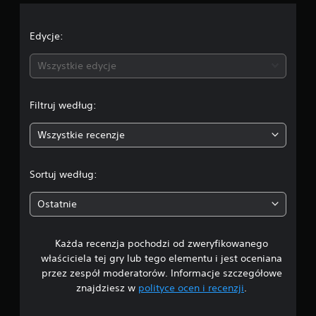
c
e
Edycje:
n
Wszystkie edycje
a
Filtruj według:
:
Wszystkie recenzje
4
.
Sortuj według:
7
Ostatnie
9
Każda recenzja pochodzi od zweryfikowanego
/
właściciela tej gry lub tego elementu i jest oceniana
5
przez zespół moderatorów. Informacje szczegółowe
znajdziesz w
polityce ocen i recenzji
.
g