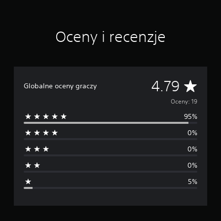
e
n
Oceny i recenzje
Ś
4.79
Globalne oceny graczy
r
Oceny: 19
95%
e
0%
d
0%
n
0%
i
5%
a
o