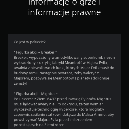
Informacje o grze i
n
informacje prawne
Co jest w pakiecie?
* Figurka akcji – Breaker *
Breaker, wyposażony w zmodyfikowany superkombinezon
wykradziony z ukrytej fabryki Meanbotów Majora Evila,
uwalnia z niewoli swoich ludzi, których Major Evil zmusił do
budowy armii. Następnie powraca, żeby walczyć z
Majorem, pozbywa się Meanbotów z planety i dokonuje
zemsty!
* Figurka akcji – Mightus *
Po ucieczce z Ziemi 6492 przed inwazją Pylonów Mightus
musi lądować awaryjnie. Po odkryciu, że ten wymiar
wykorzystuje technologię Hypercore, która mogłaby
zapewnić zasilanie statkowi, dołącza do Maksa Ammo, aby
powstrzymać Majora Evila przed zniszczeniem
pozostających na Ziemi rdzeni.