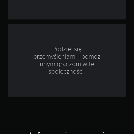
d
s
t
a
w
Podziel się
przemyśleniami i pomóż
i
innym graczom w tej
e
społeczności.
1
9
o
c
e