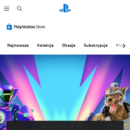
W
y
s
z
u
k
a
j
Najnowsze
Kolekcje
Okazje
Subskrypcje
Przegl