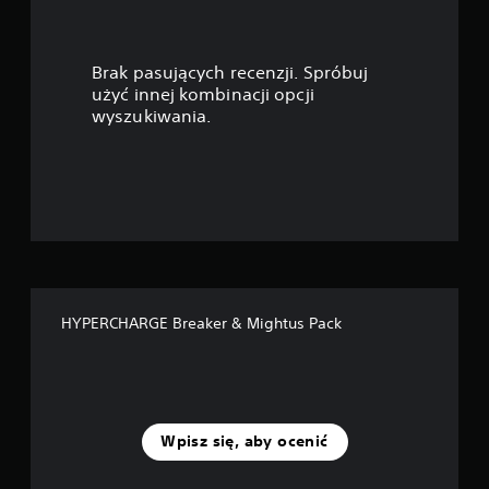
w
i
Brak pasujących recenzji. Spróbuj
a
użyć innej kombinacji opcji
wyszukiwania.
z
d
e
k
—
HYPERCHARGE Breaker & Mightus Pack
n
a
p
Wpisz się, aby ocenić
o