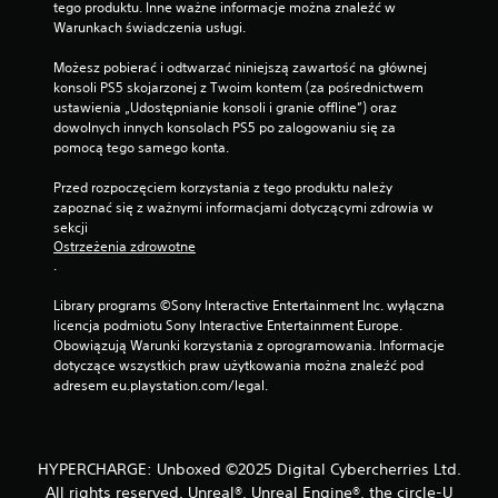
tego produktu. Inne ważne informacje można znaleźć w 
Warunkach świadczenia usługi.
Możesz pobierać i odtwarzać niniejszą zawartość na głównej 
konsoli PS5 skojarzonej z Twoim kontem (za pośrednictwem 
ustawienia „Udostępnianie konsoli i granie offline”) oraz 
dowolnych innych konsolach PS5 po zalogowaniu się za 
pomocą tego samego konta.
Przed rozpoczęciem korzystania z tego produktu należy 
zapoznać się z ważnymi informacjami dotyczącymi zdrowia w 
sekcji 
Ostrzeżenia zdrowotne
.
Library programs ©Sony Interactive Entertainment Inc. wyłączna 
licencja podmiotu Sony Interactive Entertainment Europe. 
Obowiązują Warunki korzystania z oprogramowania. Informacje 
dotyczące wszystkich praw użytkowania można znaleźć pod 
adresem eu.playstation.com/legal.
HYPERCHARGE: Unboxed ©2025 Digital Cybercherries Ltd.
All rights reserved. Unreal®, Unreal Engine®, the circle-U