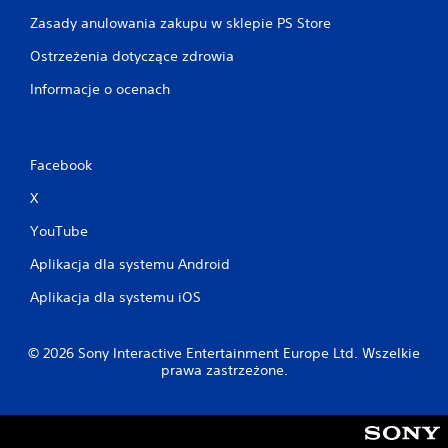
i
Zasady anulowania zakupu w sklepie PS Store
a
ł
Ostrzeżenia dotyczące zdrowia
a
Informacje o ocenach
n
i
a
k
a
Facebook
ż
d
X
e
YouTube
g
o
Aplikacja dla systemu Android
z
d
Aplikacja dla systemu iOS
r
ą
ż
© 2026 Sony Interactive Entertainment Europe Ltd. Wszelkie
k
prawa zastrzeżone.
ó
w
a
n