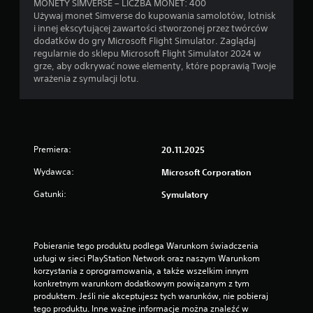
o
MONETY SIMVERSE – LICZBA MONET: 400
o
e
b
Używaj monet Simverse do kupowania samolotów, lotnisk
n
r
i
i innej ekscytującej zawartości stworzonej przez twórców
i
a
e
dodatków do gry Microsoft Flight Simulator. Zaglądaj
e
.
g
regularnie do sklepu Microsoft Flight Simulator 2024 w
.
a
grze, aby odkrywać nowe elementy, które poprawią Twoje
ł
wrażenia z symulacji lotu.
O
y
d
z
w
e
w
r
s
ó
Premiera:
20.11.2025
z
c
y
e
Wydawca:
Microsoft Corporation
s
n
t
Gatunki:
Symulatory
i
k
e
i
k
c
i
h
Pobieranie tego produktu podlega Warunkom świadczenia 
s
e
usługi w sieci PlayStation Network oraz naszym Warunkom 
t
r
korzystania z oprogramowania, a także wszelkim innym 
r
u
konkretnym warunkom dodatkowym powiązanym z tym 
o
produktem. Jeśli nie akceptujesz tych warunków, nie pobieraj 
n
n
tego produktu. Inne ważne informacje można znaleźć w 
k