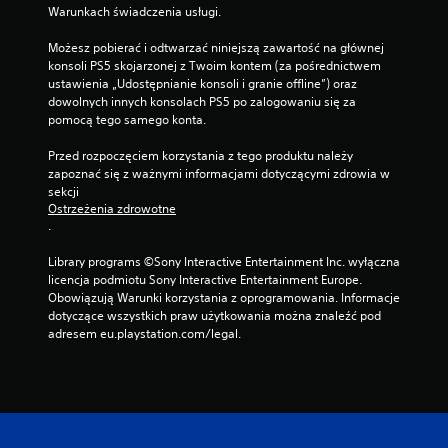
.
Warunkach świadczenia usługi.
ó
w
Możesz pobierać i odtwarzać niniejszą zawartość na głównej 
d
konsoli PS5 skojarzonej z Twoim kontem (za pośrednictwem 
r
ustawienia „Udostępnianie konsoli i granie offline”) oraz 
ą
dowolnych innych konsolach PS5 po zalogowaniu się za 
ż
pomocą tego samego konta.
k
Przed rozpoczęciem korzystania z tego produktu należy 
ó
zapoznać się z ważnymi informacjami dotyczącymi zdrowia w 
w
sekcji 
(
Ostrzeżenia zdrowotne
z
.
a
a
Library programs ©Sony Interactive Entertainment Inc. wyłączna 
w
licencja podmiotu Sony Interactive Entertainment Europe. 
a
Obowiązują Warunki korzystania z oprogramowania. Informacje 
dotyczące wszystkich praw użytkowania można znaleźć pod 
n
adresem eu.playstation.com/legal.
s
o
w
a
n
e