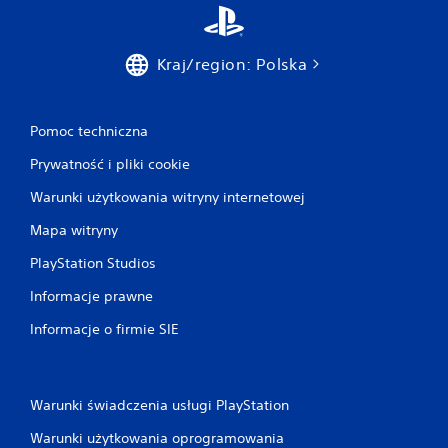
)
M
o
Kraj/region: Polska
ż
e
s
z
Pomoc techniczna
o
d
Prywatność i pliki cookie
w
r
Warunki użytkowania witryny internetowej
ó
Mapa witryny
c
i
PlayStation Studios
ć
k
Informacje prawne
i
e
Informacje o firmie SIE
r
u
n
k
Warunki świadczenia usługi PlayStation
i
d
Warunki użytkowania oprogramowania
z