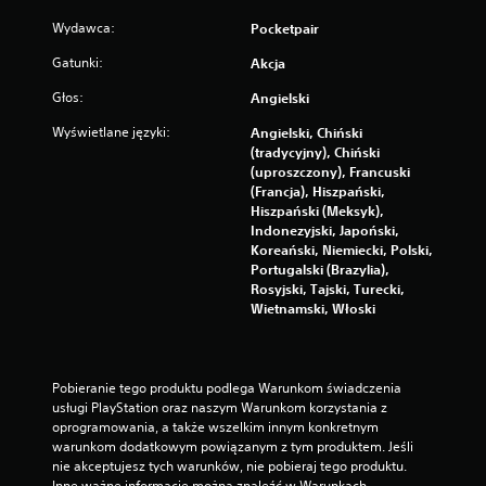
i
Wydawca:
Pocketpair
w
o
Gatunki:
Akcja
ś
Głos:
ć
Angielski
g
Wyświetlane języki:
Angielski, Chiński
r
(tradycyjny), Chiński
y
(uproszczony), Francuski
b
(Francja), Hiszpański,
e
Hiszpański (Meksyk),
z
Indonezyjski, Japoński,
s
Koreański, Niemiecki, Polski,
Portugalski (Brazylia),
z
Rosyjski, Tajski, Turecki,
y
Wietnamski, Włoski
b
k
i
e
Pobieranie tego produktu podlega Warunkom świadczenia 
g
usługi PlayStation oraz naszym Warunkom korzystania z 
o
oprogramowania, a także wszelkim innym konkretnym 
n
warunkom dodatkowym powiązanym z tym produktem. Jeśli 
nie akceptujesz tych warunków, nie pobieraj tego produktu. 
a
Inne ważne informacje można znaleźć w Warunkach 