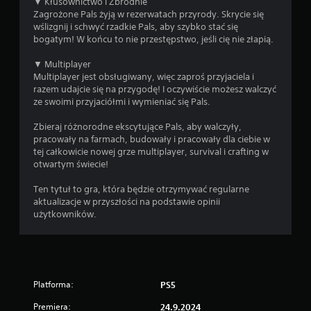
▼ Kłusownictwo i Zbrodnie
i
Zagrożone Pals żyją w rezerwatach przyrody. Skrycie się
a
wślizgnij i schwyć rzadkie Pals, aby szybko stać się
k
bogatym! W końcu to nie przestępstwo, jeśli cię nie złapią.
i
e
▼ Multiplayer
r
Multiplayer jest obsługiwany, więc zaproś przyjaciela i
u
razem udajcie się na przygodę! I oczywiście możesz walczyć
n
ze swoimi przyjaciółmi i wymieniać się Pals.
k
ó
Zbieraj różnorodne ekscytujące Pals, aby walczyły,
w
pracowały na farmach, budowały i pracowały dla ciebie w
d
tej całkowicie nowej grze multiplayer, survival i crafting w
r
otwartym świecie!
ą
ż
Ten tytuł to gra, która będzie otrzymywać regularne
k
aktualizacje w przyszłości na podstawie opinii
ó
użytkowników.
w
.
M
o
Platforma:
PS5
ż
l
Premiera:
24.9.2024