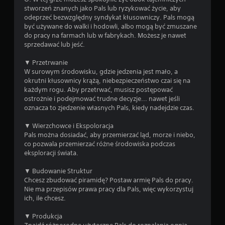
k
d
stworzeń znanych jako Pals lub ryzykować życie, aby
a
r
odeprzeć bezwzględny syndykat kłusowniczy. Pals mogą
ż
być używane do walki i hodowli, albo mogą być zmuszane
ą
d
do pracy na farmach lub w fabrykach. Możesz je nawet
e
ż
sprzedawać lub jeść.
j
k
c
ó
▼ Przetrwanie
h
w
W surowym środowisku, gdzie jedzenia jest mało, a
w
(
okrutni kłusownicy krążą, niebezpieczeństwo czai się na
i
p
każdym rogu. Aby przetrwać, musisz postępować
l
o
ostrożnie i podejmować trudne decyzje... nawet jeśli
i
d
oznacza to zjedzenie własnych Pals, kiedy nadejdzie czas.
m
s
o
▼ Wierzchowce i Ekspoloracja
ż
t
Pals można dosiadać, aby przemierzać ląd, morze i niebo,
e
a
co pozwala przemierzać różne środowiska podczas
s
w
eksploracji świata.
z
o
s
w
▼ Budowanie Struktur
k
e
Chcesz zbudować piramidę? Postaw armię Pals do pracy.
o
)
Nie ma przepisów prawa pracy dla Pals, więc wykorzystuj
r
ich, ile chcesz.
z
D
y
o
▼ Produkcja
s
s