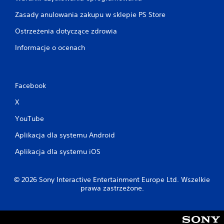
b
Zasady anulowania zakupu w sklepie PS Store
e
z
Ostrzeżenia dotyczące zdrowia
k
o
Informacje o ocenach
n
i
e
c
Facebook
z
n
X
o
ś
YouTube
c
i
Aplikacja dla systemu Android
s
z
Aplikacja dla systemu iOS
y
b
k
© 2026 Sony Interactive Entertainment Europe Ltd. Wszelkie
i
prawa zastrzeżone.
e
g
o
n