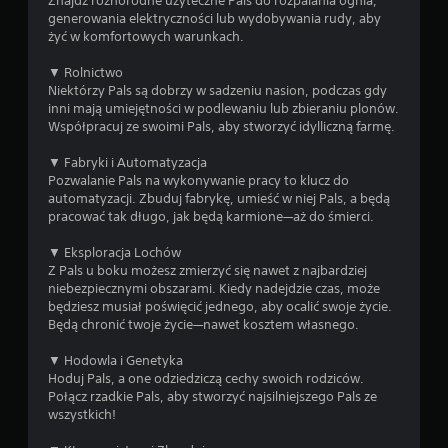
Znajdź różnorodne użyteczne Pals do rozpalania ognia,
t
t
generowania elektryczności lub wydobywania rudy, aby
a
ę
żyć w komfortowych warunkach.
ć
p
z
n
▼ Rolnictwo
s
e
Niektórzy Pals są dobrzy w sadzeniu nasion, podczas gdy
a
s
inni mają umiejętności w podlewaniu lub zbieraniu plonów.
m
ą
Współpracuj ze swoimi Pals, aby stworzyć idylliczną farmę.
o
p
u
e
▼ Fabryki i Automatyzacja
c
w
Pozwalanie Pals na wykonywanie pracy to klucz do
z
n
automatyzacji. Zbuduj fabrykę, umieść w niej Pals, a będą
k
e
pracować tak długo, jak będą karmione—aż do śmierci.
a
o
g
p
▼ Eksploracja Lochów
r
c
Z Pals u boku możesz zmierzyć się nawet z najbardziej
y
j
niebezpiecznymi obszarami. Kiedy nadejdzie czas, może
.
e
będziesz musiał poświęcić jednego, aby ocalić swoje życie.
o
Będą chronić twoje życie—nawet kosztem własnego.
d
w
▼ Hodowla i Genetyka
r
Hoduj Pals, a one odziedziczą cechy swoich rodziców.
ó
Połącz rzadkie Pals, aby stworzyć najsilniejszego Pals ze
c
wszystkich!
e
n