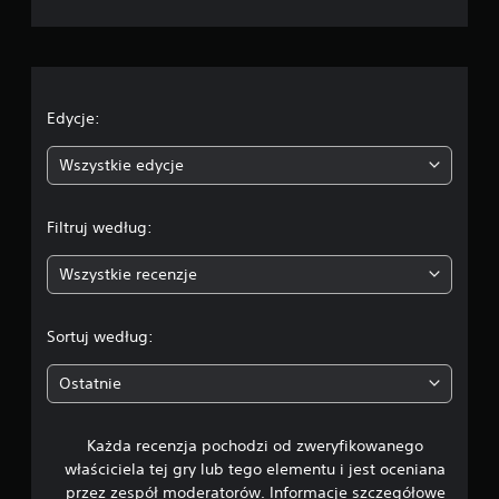
a
e
o
u
o
p
s
c
t
c
j
a
i
w
e
Edycje:
z
i
m
e
n
i
Wszystkie edycje
n
a
i
a
n
e
y
Filtruj według:
w
:
p
s
r
t
Wszystkie recenzje
z
4
ę
y
p
p
.
n
Sortuj według:
i
e
s
6
.
a
Ostatnie
ń
4
.
P
Każda recenzja pochodzi od zweryfikowanego
/
r
właściciela tej gry lub tego elementu i jest oceniana
z
Z
5
przez zespół moderatorów. Informacje szczegółowe
y
m