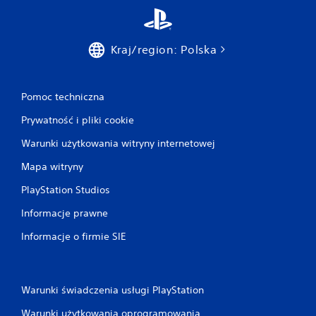
z
g
r
a
Kraj/region: Polska
ć
i
k
o
Pomoc techniczna
r
Prywatność i pliki cookie
z
y
Warunki użytkowania witryny internetowej
s
t
Mapa witryny
a
ć
PlayStation Studios
z
m
Informacje prawne
e
n
Informacje o firmie SIE
u
w
g
r
Warunki świadczenia usługi PlayStation
z
e
Warunki użytkowania oprogramowania