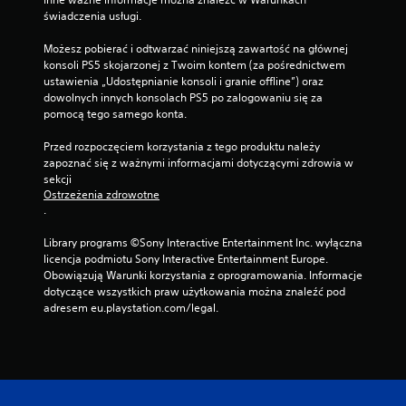
c
świadczenia usługi.
i
s
Możesz pobierać i odtwarzać niniejszą zawartość na głównej 
k
konsoli PS5 skojarzonej z Twoim kontem (za pośrednictwem 
a
ustawienia „Udostępnianie konsoli i granie offline”) oraz 
n
dowolnych innych konsolach PS5 po zalogowaniu się za 
i
pomocą tego samego konta.
a
Przed rozpoczęciem korzystania z tego produktu należy 
p
zapoznać się z ważnymi informacjami dotyczącymi zdrowia w 
r
sekcji 
z
Ostrzeżenia zdrowotne
y
.
c
i
Library programs ©Sony Interactive Entertainment Inc. wyłączna 
s
licencja podmiotu Sony Interactive Entertainment Europe. 
k
Obowiązują Warunki korzystania z oprogramowania. Informacje 
dotyczące wszystkich praw użytkowania można znaleźć pod 
ó
adresem eu.playstation.com/legal.
w
M
o
ż
e
s