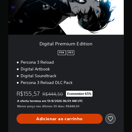
t
r
l
e
i
P
r
r
a
o
e
l
s
m
V
b
i
o
o
u
c
t
m
Digital Premium Edition
ê
õ
E
p
e
d
PS4
PS5
o
s
i
d
p
Persona 3 Reload
t
e
r
i
Digital Artbook
v
e
o
Digital Soundtrack
e
s
n
r
s
Persona 3 Reload DLC Pack
a
i
s
o
R$155,57
R$444,50
Economize 65%
Desconto aplicado no preço original de R$444
i
n
A oferta termina em 13/8/2026 06:59 AM UTC
n
a
Menor preço nos últimos 30 dias: R$444,50
f
d
o
o
Adicionar ao carrinho
r
s
m
.
a