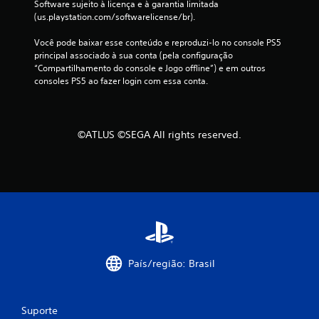
Software sujeito à licença e à garantia limitada 
s
(us.playstation.com/softwarelicense/br).
i
o
Você pode baixar esse conteúdo e reproduzi-lo no console PS5 
n
principal associado à sua conta (pela configuração 
a
“Compartilhamento do console e Jogo offline”) e em outros 
d
consoles PS5 ao fazer login com essa conta.
o
s
a
o
©ATLUS ©SEGA All rights reserved.
m
e
s
m
o
t
e
m
p
o
País/região: Brasil
.
P
Suporte
o