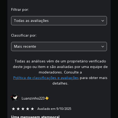
o
,
p
n
e
Filtrar por:
t
l
a
o
o
Todas as avaliações
s
s
c
d
m
e
e
l
Classificar por:
s
n
a
u
a
l
s
Mais recente
v
s
s
a
e
m
m
Todas as análises vêm de um proprietário verificado
s
e
a
deste jogo ou item e são avaliadas por uma equipe de
n
n
i
moderadores. Consulte a
t
e
Política de classificações e avaliações
para obter mais
o
c
f
q
detalhes.
e
u
s
i
e
s
p
i
Luanzinho223
c
o
d
s
a
Avaliado em 9/10/2025
5 estrelas de 5
a
s
d
i
e
Uma mensagem atemporal