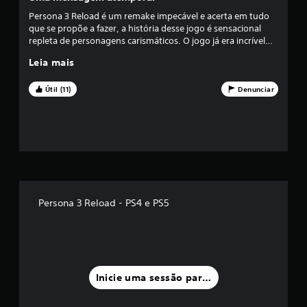
ç
b
d
Persona 3 Reload é um remake impecável e acerta em tudo
i
e
que se propõe a fazer, a história desse jogo é sensacional
ã
l
p
repleta de personagens carismáticos. O jogo já era incrível
i
r
antes mas a melhoria gráfica deixou tudo ainda melhor.
o
t
e
Leia mais
a
s
m
m
s
Útil (11)
Denunciar
v
i
é
o
o
l
n
t
d
a
a
r
r
i
o
a
s
o
b
a
j
o
Persona 3 Reload - PS4 e PS5
o
t
f
g
õ
o
e
o
e
s
x
r
i
a
a
Inicie uma sessão para classificar
t
p
d
a
i
m
d