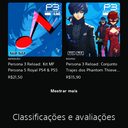
q
o
u
n
a
a
l
r
q
b
u
o
e
t
r
õ
m
o
e
PS5
PS4
PS5
PS4
m
s
e
EXPANSÃO
ROUPAS
r
Persona 3 Reload: Kit MF
Persona 3 Reload: Conjunto
n
a
t
Persona 5 Royal PS4 & PS5
Trajes dos Phantom Thieves
p
o
Persona 5 Royal PS4 & PS5
R$21,50
R$15,90
i
.
d
a
Mostrar mais
S
m
a
e
l
n
v
t
Classificações e avaliações
a
e
m
V