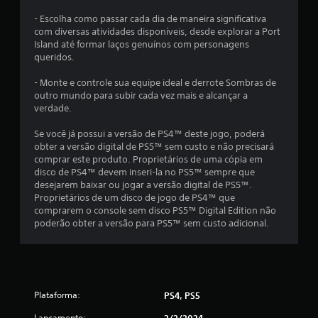
o
j
- Escolha como passar cada dia de maneira significativa
o
com diversas atividades disponíveis, desde explorar a Port
g
Island até formar laços genuínos com personagens
o
queridos.
e
n
- Monte e controle sua equipe ideal e derrote Sombras de
a
outro mundo para subir cada vez mais e alcançar a
v
verdade.
e
g
Se você já possui a versão de PS4™ deste jogo, poderá
a
obter a versão digital de PS5™ sem custo e não precisará
r
comprar este produto. Proprietários de uma cópia em
p
disco de PS4™ devem inseri-la no PS5™ sempre que
e
desejarem baixar ou jogar a versão digital de PS5™.
l
Proprietários de um disco de jogo de PS4™ que
o
comprarem o console sem disco PS5™ Digital Edition não
s
poderão obter a versão para PS5™ sem custo adicional.
m
e
n
u
s
Plataforma:
PS4, PS5
s
e
Lançamento: