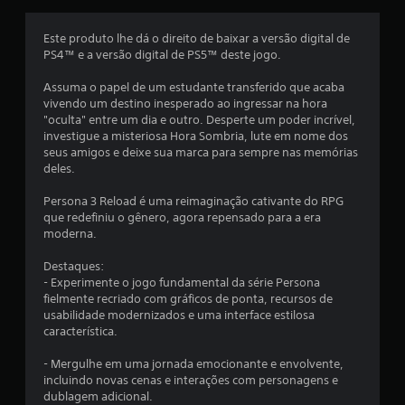
t
c
a
Este produto lhe dá o direito de baixar a versão digital de
n
PS4™ e a versão digital de PS5™ deste jogo.
a
e
a
Assuma o papel de um estudante transferido que acaba
ç
vivendo um destino inesperado ao ingressar na hora
m
"oculta" entre um dia e outro. Desperte um poder incrível,
e
õ
investigue a misteriosa Hora Sombria, lute em nome dos
n
seus amigos e deixe sua marca para sempre nas memórias
e
t
deles.
e
s
V
Persona 3 Reload é uma reimaginação cativante do RPG
o
que redefiniu o gênero, agora repensado para a era
c
moderna.
ê
p
Destaques:
o
- Experimente o jogo fundamental da série Persona
d
fielmente recriado com gráficos de ponta, recursos de
e
usabilidade modernizados e uma interface estilosa
j
característica.
o
g
- Mergulhe em uma jornada emocionante e envolvente,
a
incluindo novas cenas e interações com personagens e
r
dublagem adicional.