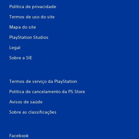
d
Política de privacidade
e
s
Termos de uso do site
e
Mapa do site
r
j
PlayStation Studios
o
g
Legal
a
Sobre a SIE
d
o
s
e
Termos de serviço da PlayStation
m
c
Política de cancelamento da PS Store
o
Avisos de saúde
n
t
Sobre as classificações
r
o
l
e
Facebook