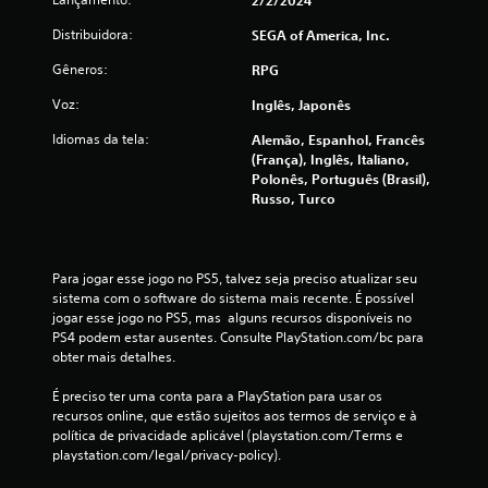
2/2/2024
m
m
Distribuidora:
SEGA of America, Inc.
a
n
Gêneros:
RPG
t
Voz:
Inglês, Japonês
e
r
Idiomas da tela:
Alemão, Espanhol, Francês
d
(França), Inglês, Italiano,
i
Polonês, Português (Brasil),
v
Russo, Turco
e
r
s
o
Para jogar esse jogo no PS5, talvez seja preciso atualizar seu 
s
sistema com o software do sistema mais recente. É possível 
b
jogar esse jogo no PS5, mas  alguns recursos disponíveis no 
o
PS4 podem estar ausentes. Consulte PlayStation.com/bc para 
t
obter mais detalhes.
õ
e
É preciso ter uma conta para a PlayStation para usar os 
s
recursos online, que estão sujeitos aos termos de serviço e à 
p
política de privacidade aplicável (playstation.com/Terms e 
r
playstation.com/legal/privacy-policy).
e
s