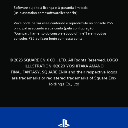
r
d
s
o
Software sujeito à licença e à garantia limitada 
e
e
u
(us.playstation.com/softwarelicense/br).
u
m
.
m
a
Você pode baixar esse conteúdo e reproduzi-lo no console PS5 
a
n
principal associado à sua conta (pela configuração 
f
e
“Compartilhamento do console e Jogo offline”) e em outros 
o
c
consoles PS5 ao fazer login com essa conta.
r
e
m
s
a
s
q
i
© 2023 SQUARE ENIX CO., LTD. All Rights Reserved. LOGO
u
d
e
a
ILLUSTRATION:©2020 YOSHITAKA AMANO
f
d
FINAL FANTASY, SQUARE ENIX and their respective logos
a
e
are trademarks or registered trademarks of Square Enix
c
d
Holdings Co., Ltd.
i
e
l
c
i
o
t
n
a
t
a
r
l
o
e
l
i
e