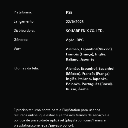
o
i
d
j
m
o
a
Plataforma:
PS5
e
g
s
n
o
Lançamento:
22/6/2023
A
e
t
s
Distribuidora:
SQUARE ENIX CO. LTD.
x
o
l
a
e
V
Gêneros:
Ação, RPG
t
g
o
a
Voz:
Alemão, Espanhol (México),
e
c
m
Francês (França), Inglês,
n
ê
e
Italiano, Japonês
d
p
n
a
o
t
Idiomas da tela:
Alemão, Espanhol, Espanhol
s
d
e
(México), Francês (França),
s
e
o
Inglês, Italiano, Japonês,
ã
j
n
Polonês, Português (Brasil),
o
o
d
Russo, Árabe
e
g
e
x
a
v
i
r
o
b
o
c
É preciso ter uma conta para a PlayStation para usar os 
i
j
ê
recursos online, que estão sujeitos aos termos de serviço e à 
d
o
p
política de privacidade aplicável (playstation.com/Terms e 
a
g
a
playstation.com/legal/privacy-policy).
s
o