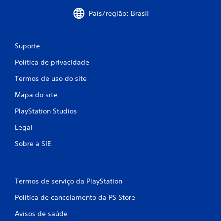
t
s
País/região: Brasil
u
d
r
e
a
m
.
o
Suporte
v
i
Política de privacidade
L
m
e
e
Termos de uso do site
g
n
Mapa do site
e
t
o
n
PlayStation Studios
.
d
a
Legal
s
P
Sobre a SIE
g
o
r
d
a
e
n
s
Termos de serviço da PlayStation
d
e
e
r
Política de cancelamento da PS Store
s
j
Avisos de saúde
o
A