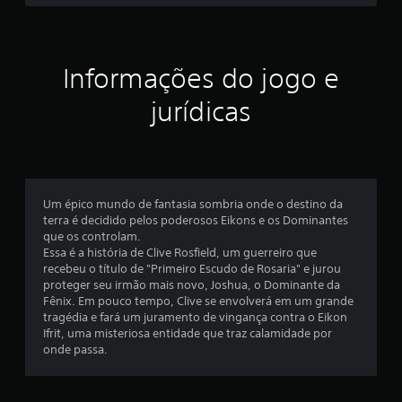
j
o
t
o
g
o
g
a
q
a
m
u
Informações do jogo e
d
e
e
o
p
p
jurídicas
s
l
o
e
a
s
m
y
s
.
i
c
b
o
i
n
L
Um épico mundo de fantasia sombria onde o destino da
l
t
e
terra é decidido pelos poderosos Eikons e os Dominantes
i
r
que os controlam.
g
t
o
Essa é a história de Clive Rosfield, um guerreiro que
e
a
l
recebeu o título de "Primeiro Escudo de Rosaria" e jurou
m
n
proteger seu irmão mais novo, Joshua, o Dominante da
e
v
d
Fênix. Em pouco tempo, Clive se envolverá em um grande
s
o
a
tragédia e fará um juramento de vingança contra o Eikon
l
d
s
Ifrit, uma misteriosa entidade que traz calamidade por
t
e
n
onde passa.
a
m
í
r
o
t
a
v
i