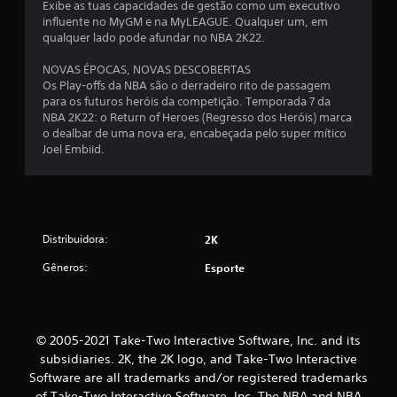
Exibe as tuas capacidades de gestão como um executivo
influente no MyGM e na MyLEAGUE. Qualquer um, em
qualquer lado pode afundar no NBA 2K22.
NOVAS ÉPOCAS, NOVAS DESCOBERTAS
Os Play-offs da NBA são o derradeiro rito de passagem
para os futuros heróis da competição. Temporada 7 da
NBA 2K22: o Return of Heroes (Regresso dos Heróis) marca
o dealbar de uma nova era, encabeçada pelo super mítico
Joel Embiid.
Distribuidora:
2K
Gêneros:
Esporte
© 2005-2021 Take-Two Interactive Software, Inc. and its
subsidiaries. 2K, the 2K logo, and Take-Two Interactive
Software are all trademarks and/or registered trademarks
of Take-Two Interactive Software, Inc. The NBA and NBA