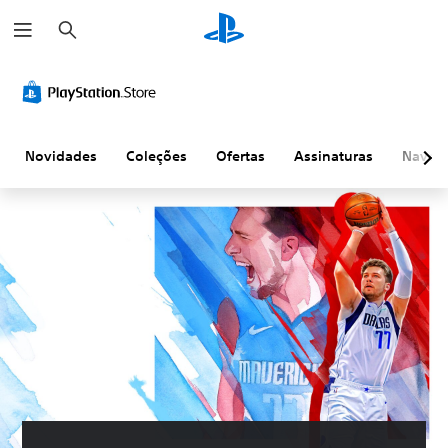
P
e
s
q
u
i
s
a
r
Novidades
Coleções
Ofertas
Assinaturas
Naveg