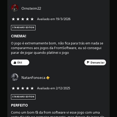
t
a
Ornsteim22
l
Avaliado em 19/3/2026
5 estrelas de 5
d
STANDARD EDITION
CINEMA!
e
O jogo é extremamente bom, não fica para trás em nada se
4
compararmos aos jogos da FromSoftware, eu só consegui
parar de jogar quando platinei o jogo
9
Útil
Denunciar
8
7
NatanFonseca
7
Avaliado em 2/12/2025
5 estrelas de 5
c
STANDARD EDITION
l
PERFEITO
Como um bom fã da from software vi esse jogo com uma
a