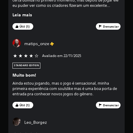
certa dúvida no primeiro momento, mas depois de jogar ele
eu puder ver como os criadores fizeram um excelente
s
trabalho. Desde a mecânica inspirada nitidamente no
Leia mais
bloodborn até a narrativa, tudo nesse jogo parece funcionar
s
perfeitamente. Ele é impecável, simplesmente perfeito !!!
Útil (1)
Denunciar
i
f
matips_onze
i
Avaliado em 22/11/2025
4 estrelas de 5
c
STANDARD EDITION
a
Muito bom!
Ainda estou jogando, mas o jogo é sensacional, minha
ç
primeira experiência com soulslike mas é uma boa porta de
entrada pra conhecer novos jogos do gênero.
õ
Útil (1)
Denunciar
e
s
Leo_Borgez