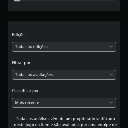
r
e
l
a
Edições:
s
Todas as edições
,
Filtrar por:
a
Todas as avaliações
c
l
Classificar por:
a
Mais recente
s
Todas as análises vêm de um proprietário verificado
s
deste jogo ou item e são avaliadas por uma equipe de