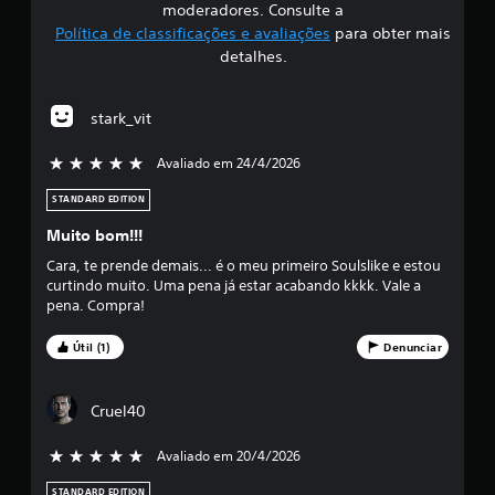
i
moderadores. Consulte a
Política de classificações e avaliações
para obter mais
f
detalhes.
i
stark_vit
c
Avaliado em 24/4/2026
5 estrelas de 5
a
STANDARD EDITION
ç
Muito bom!!!
ã
Cara, te prende demais... é o meu primeiro Soulslike e estou
curtindo muito. Uma pena já estar acabando kkkk. Vale a
o
pena. Compra!
m
Útil (1)
Denunciar
é
Cruel40
d
i
Avaliado em 20/4/2026
5 estrelas de 5
STANDARD EDITION