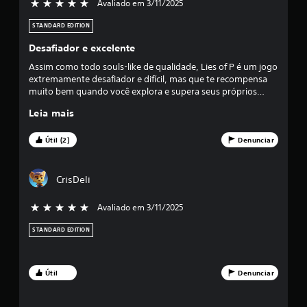
Avaliado em 3/11/2025
5 estrelas de 5
STANDARD EDITION
Desafiador e excelente
Assim como todo souls-like de qualidade, Lies of P é um jogo
extremamente desafiador e difícil, mas que te recompensa
muito bem quando você explora e supera seus próprios
limites. Gráficos e direção artística excelentes. História muito
Leia mais
boa. Personagens interessantes. Falar mentiras ou verdades
durante o jogo pode mudar o final. Mas a melhor coisa do
jogo são três: 1. Sistema de combate variado, diversificado,
Útil (2)
Denunciar
desafiador e muito prazeroso. 2. Chefes épicos com batalhas
grandiosas, emocionantes e desafiadoras. 3. Sistema de
progressão honesto que recompensa o jogador por explorar
CrisDeli
e se esforçar em ficar forte. Excelente!
Avaliado em 3/11/2025
5 estrelas de 5
STANDARD EDITION
Útil
Denunciar