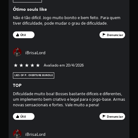
a
Ótimo souls like
f
Não é tão difícil. Jogo muito bonito e bem feito. Para quem
o
tiver dificuldade, pode mudar o grau de dificuldade.
i
Útil
Denunciar
d
iBrisaLord
e
Avaliado em 20/4/2026
5 estrelas de 5
4
LIES OF P: OVERTURE BUNDLE
.
TOP
5
Dificuldade muito boa! Bosses bastante difíceis e diferentes,
um implemento bem criativo e legal para o jogo-base. Armas
3
novas sensacionais e fortes. Vale muito a pena!
e
Útil
Denunciar
s
iBrisaLord