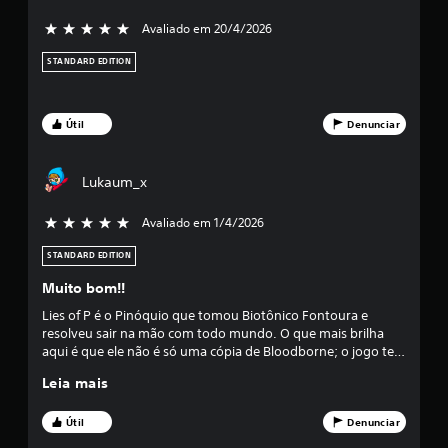
t
Avaliado em 20/4/2026
5 estrelas de 5
r
STANDARD EDITION
e
l
Útil
Denunciar
a
s
Lukaum_x
e
Avaliado em 1/4/2026
5 estrelas de 5
m
STANDARD EDITION
Muito bom!!
u
Lies of P é o Pinóquio que tomou Biotônico Fontoura e
m
resolveu sair na mão com todo mundo. O que mais brilha
aqui é que ele não é só uma cópia de Bloodborne; o jogo tem
t
alma própria. Os chefes são pedreira, mas a satisfação de dar
Leia mais
um perfect parry naquela mecânica de braço de ferro é
o
melhor que feriado na sexta-feira. Se você curte passar raiva
com elegância, esse é o jogo. É o melhor Soulslike que não
Útil
Denunciar
foi feito pela From, ponto final.