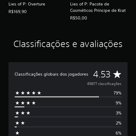
Lies of P: Overture
Lies of P: Pacote de
Cosméticos Príncipe de Krat
R$169,90
R$50,00
Classificações e avaliações
D
4.53
Classificações globais dos jogadores
e
49877 classificações
79%
5
9%
e
3%
s
2%
t
6%