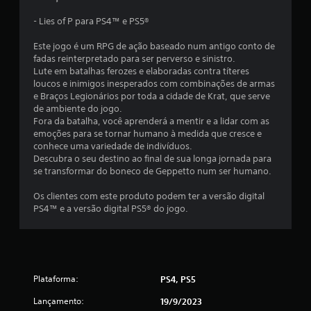
- Lies of P para PS4™ e PS5®
Este jogo é um RPG de ação baseado num antigo conto de
fadas reinterpretado para ser perverso e sinistro.
Lute em batalhas ferozes e elaboradas contra títeres
loucos e inimigos inesperados com combinações de armas
e Braços Legionários por toda a cidade de Krat, que serve
de ambiente do jogo.
Fora da batalha, você aprenderá a mentir e a lidar com as
emoções para se tornar humano à medida que cresce e
conhece uma variedade de indivíduos.
Descubra o seu destino ao final de sua longa jornada para
se transformar do boneco de Geppetto num ser humano.
Os clientes com este produto podem ter a versão digital
PS4™ e a versão digital PS5® do jogo.
Plataforma:
PS4, PS5
Lançamento:
19/9/2023