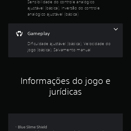
Sensibilidade do controle analógico
s
e
ajustável (básica), Inversão do controle
i
analógico ajustável (básica)
c
5
a
)
8
S
Gameplay
ã
4
Dificuldade ajustável (básica), Velocidade do
o
o
jogo (básica), Salvamento manual
6
f
e
c
r
e
l
c
Informações do jogo e
i
a
d
jurídicas
a
s
s
a
s
l
g
i
u
m
f
・Blue Slime Shield
a