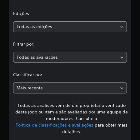
i
l
e
d
n
a
a
Edições:
t
s
o
a
s
Todas as edições
m
l
a
g
,
n
u
Filtrar por:
m
u
a
a
a
s
Todas as avaliações
l
c
o
V
p
l
o
ç
Classificar por:
c
õ
a
ê
e
Mais recente
p
s
s
o
d
d
e
e
Todas as análises vêm de um proprietário verificado
s
s
c
deste jogo ou item e são avaliadas por uma equipe de
e
r
i
n
moderadores. Consulte a
i
s
Política de classificações e avaliações
para obter mais
a
f
i
detalhes.
r
b
p