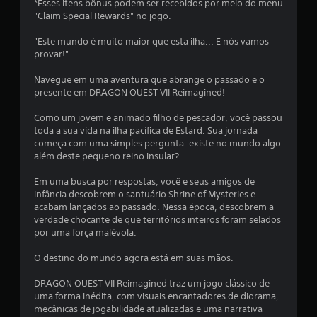
*Esses itens bônus podem ser recebidos por meio do menu
s
i
"Claim Special Rewards" no jogo.
o
p
c
"Este mundo é muito maior que esta ilha... E nós vamos
ç
provar!"
õ
a
e
Navegue em uma aventura que abrange o passado e o
s
presente em DRAGON QUEST VII Reimagined!
ç
d
e
Como um jovem e animado filho de pescador, você passou
i
õ
toda a sua vida na ilha pacífica de Estard. Sua jornada
n
começa com uma simples pergunta: existe no mundo algo
v
e
além deste pequeno reino insular?
e
r
s
Em uma busca por respostas, você e seus amigos de
s
infância descobrem o santuário Shrine of Mysteries e
ã
acabam lançados ao passado. Nessa época, descobrem a
o
verdade chocante de que territórios inteiros foram selados
d
por uma força malévola.
o
s
O destino do mundo agora está em suas mãos.
c
o
DRAGON QUEST VII Reimagined traz um jogo clássico de
n
uma forma inédita, com visuais encantadores de diorama,
t
mecânicas de jogabilidade atualizadas e uma narrativa
r