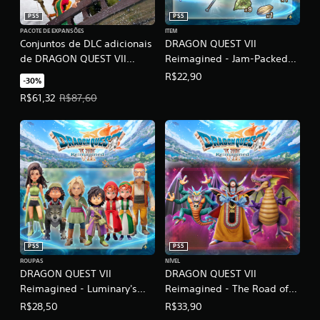
l
d
i
a
PS5
PS5
o
t
y
PACOTE DE EXPANSÕES
ITEM
c
a
.
Conjuntos de DLC adicionais
DRAGON QUEST VII
d
o
de DRAGON QUEST VII
Reimagined - Jam-Packed
o
n
Reimagined
Swag Bag
o
R$22,90
t
-30%
u
r
Preço da oferta: R$61,32. Preço original: R$87,60.
R$61,32
R$87,60
s
o
o
l
m
e
e
a
n
n
t
e
a
a
l
o
ó
r
g
e
i
a
PS5
PS5
c
l
ROUPAS
NÍVEL
o
i
DRAGON QUEST VII
DRAGON QUEST VII
a
z
Reimagined - Luminary's
Reimagined - The Road of
j
a
Livery
Regal Wretches
r
R$28,50
R$33,90
u
a