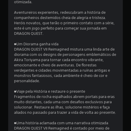
otimizada.
o
l
Aventureiros experientes, redescubram a história de
e
companheiros destemidos cheia de alegria e tristeza.
s
Heróis novatos, que terão o primeiro contato com a série,
a
este é um jogo perfeito para começar sua jornada em
n
DRAGON QUEST.
a
l
■Um Diorama ganha vida
ó
DRAGON QUEST VII Reimagined mistura uma linda arte de
g
diorama com os designs de personagens emblemáticos de
i
Akira Toriyama para tornar cada encontro vibrante,
c
emocionante e cheio de aventuras. De florestas
o
verdejantes e cidades movimentadas a ruínas antigas e
s
monstros fantasiosos, cada ambiente é cheio de cor e
.
personalidade.
■Viaje pela História e restaure o presente
Fragmentos de rocha espalhados abrem portais para eras
muito distantes, cada uma com desafios exclusivos para
solucionar. Restaure as ilhas, solucione mistérios e faça
aliados no passado para trazer a vida de volta ao presente.
■Uma história aclamada com uma narrativa otimizada
DRAGON QUEST VII Reimagined é contado por meio de