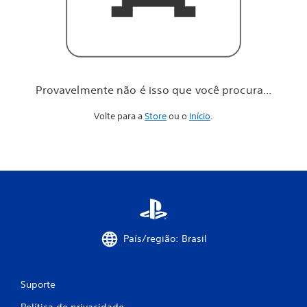
o
c
ê
p
r
o
c
Provavelmente não é isso que você procura...
u
r
Volte para a
Store
ou o
Início
.
a
.
.
.
País/região: Brasil
Suporte
Política de privacidade