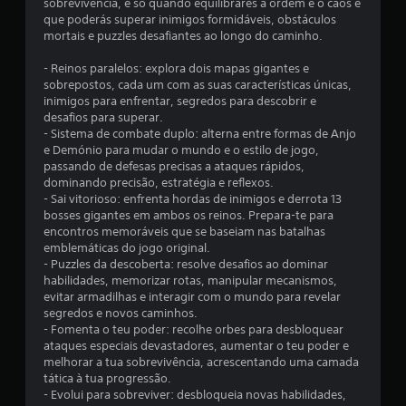
sobrevivência, e só quando equilibrares a ordem e o caos é
que poderás superar inimigos formidáveis, obstáculos
mortais e puzzles desafiantes ao longo do caminho.
- Reinos paralelos: explora dois mapas gigantes e
sobrepostos, cada um com as suas características únicas,
inimigos para enfrentar, segredos para descobrir e
desafios para superar.
- Sistema de combate duplo: alterna entre formas de Anjo
e Demónio para mudar o mundo e o estilo de jogo,
passando de defesas precisas a ataques rápidos,
dominando precisão, estratégia e reflexos.
- Sai vitorioso: enfrenta hordas de inimigos e derrota 13
bosses gigantes em ambos os reinos. Prepara-te para
encontros memoráveis que se baseiam nas batalhas
emblemáticas do jogo original.
- Puzzles da descoberta: resolve desafios ao dominar
habilidades, memorizar rotas, manipular mecanismos,
evitar armadilhas e interagir com o mundo para revelar
segredos e novos caminhos.
- Fomenta o teu poder: recolhe orbes para desbloquear
ataques especiais devastadores, aumentar o teu poder e
melhorar a tua sobrevivência, acrescentando uma camada
tática à tua progressão.
- Evolui para sobreviver: desbloqueia novas habilidades,