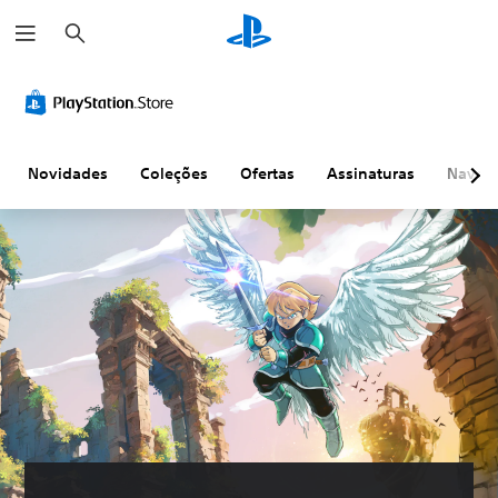
P
e
s
q
u
i
s
a
r
Novidades
Coleções
Ofertas
Assinaturas
Naveg