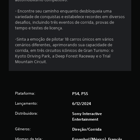
e
a
d
s
- Encontre seu caminho enquanto desbloqueia uma
e
n
variedade de conquistas e estabelece recordes em diversos
c
o
desafios, incluindo três eventos de corrida, provas de
o
j
tempo e testes de licença.
n
o
t
g
-Sinta a emoção de pilotar 18 carros únicos em vários
r
o
cenários diferentes, aprimorando sua capacidade de
o
p
corrida, em três circuitos icônicos de Gran Turismo: o
l
a
Kyoto Driving Park, a Deep Forest Raceway e o Trial
e
r
Mountain Circuit.
s
a
d
p
e
r
t
a
o
t
q
Plataforma:
i
PS4, PS5
u
c
Lançamento:
e
6/12/2024
a
.
r
Distribuidora:
Sony Interactive
.
Entertainment
P
Gêneros:
Direção/corrida
o
P
d
a
Idiomas da tela:
Espanhol (México), Francês