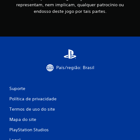
a
o
representam, nem implicam, qualquer patrocínio ou
n
g
endosso deste jogo por tais partes.
t
o
e
s
o
e
g
m
a
a
m
t
e
i
p
v
l
a
a
r
País/região: Brasil
y
a
o
v
u
i
c
b
Suporte
e
r
n
a
Política de privacidade
a
ç
s
Termos de uso do site
ã
c
o
i
Mapa do site
d
n
o
PlayStation Studios
e
c
m
o
Legal