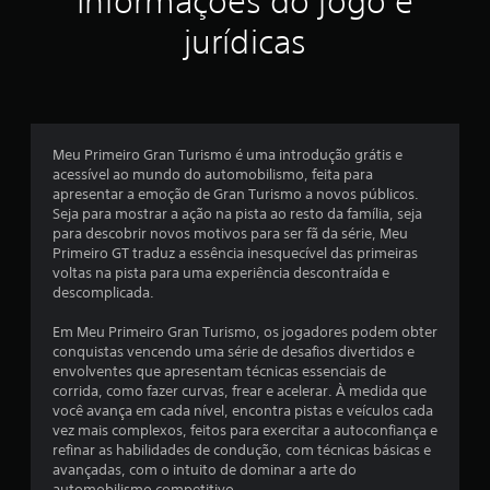
Informações do jogo e
e
r
s
j
u
jurídicas
o
m
i
g
a
a
m
f
r
b
o
i
i
j
e
Meu Primeiro Gran Turismo é uma introdução grátis e
o
n
acessível ao mundo do automobilismo, feita para
g
c
t
apresentar a emoção de Gran Turismo a novos públicos.
o
e
Seja para mostrar a ação na pista ao resto da família, seja
s
a
s
para descobrir novos motivos para ser fã da série, Meu
e
e
Primeiro GT traduz a essência inesquecível das primeiras
m
ç
m
voltas na pista para uma experiência descontraída e
a
c
descomplicada.
n
õ
o
e
n
Em Meu Primeiro Gran Turismo, os jogadores podem obter
c
s
e
conquistas vencendo uma série de desafios divertidos e
e
e
envolventes que apresentam técnicas essenciais de
s
q
s
corrida, como fazer curvas, frear e acelerar. À medida que
s
u
você avança em cada nível, encontra pistas e veículos cada
i
ê
vez mais complexos, feitos para exercitar a autoconfiança e
d
n
refinar as habilidades de condução, com técnicas básicas e
a
c
avançadas, com o intuito de dominar a arte do
d
i
automobilismo competitivo.