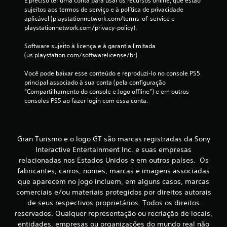
o
É preciso ter uma conta para usar os recursos online, que estão 
r
sujeitos aos termos de serviço e à política de privacidade 
o
c
aplicável (playstationnetwork.com/terms-of-service e 
j
o
playstationnetwork.com/privacy-policy).
o
n
g
t
Software sujeito à licença e à garantia limitada 
o
r
(us.playstation.com/softwarelicense/br).
a
o
q
l
Você pode baixar esse conteúdo e reproduzi-lo no console PS5 
u
e
principal associado à sua conta (pela configuração 
a
“Compartilhamento do console e Jogo offline”) e em outros 
l
V
consoles PS5 ao fazer login com essa conta.
q
o
u
c
e
ê
r
p
m
Gran Turismo e o logo GT são marcas registradas da Sony
o
o
d
Interactive Entertainment Inc. e suas empresas
m
e
relacionadas nos Estados Unidos e em outros países. Os
e
j
fabricantes, carros, nomes, marcas e imagens associadas
n
o
que aparecem no jogo incluem, em alguns casos, marcas
t
g
comerciais e/ou materiais protegidos por direitos autorais
o
a
d
de seus respectivos proprietários. Todos os direitos
r
u
o
reservados. Qualquer representação ou recriação de locais,
r
j
entidades, empresas ou organizações do mundo real não