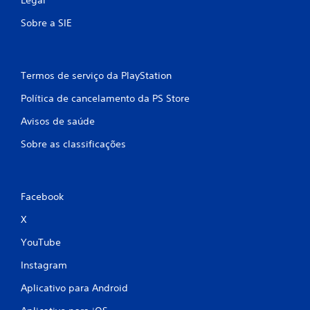
a
n
t
t
Sobre a SIE
o
r
g
o
r
l
á
e
Termos de serviço da PlayStation
f
/
i
r
Política de cancelamento da PS Store
c
e
a
s
Avisos de saúde
s
p
(
o
Sobre as classificações
s
s
o
t
m
a
e
t
Facebook
n
á
t
t
X
e
i
p
YouTube
l
a
.
Instagram
r
a
Aplicativo para Android
P
j
o
o