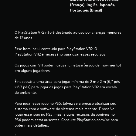
e
u
(França), Inglês, Japonês,
s
s
Português (Brasil)
e
a
r
s
j
n
O PlayStation VR2 não é destinado ao uso por crianças menores 
o
o
de 12 anos.
g
j
a
o
Esse item inclui conteúdo para PlayStation VR2. O 
d
g
PlayStation VR2 é necessário para usar esses recursos.
o
o
s
Os jogos com VR podem causar cinetose (enjoo de movimento) 
V
e
em alguns jogadores.
o
m
c
v
É necessária uma área para jogar mínima de 2 m × 2 m (6,7 pés 
ê
× 6,7 pés) para jogar os jogos para PlayStation VR2 em escala 
p
i
do ambiente.
o
b
d
r
Para jogar esse jogo no PS5, talvez seja preciso atualizar seu 
e
a
sistema com o software do sistema mais recente. É possível 
p
ç
jogar esse jogo no PS5, mas  alguns recursos disponíveis no 
a
ã
PS4 podem estar ausentes. Consulte PlayStation.com/bc para 
u
o
obter mais detalhes.
s
d
a