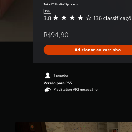
Take IT Studio! Sp. z o.o.
PS5
3.8
136 classificaçõ
D
e
5
R$94,90
e
s
t
Adicionar ao carrinho
r
e
l
a
s
1 jogador
,
Versão para PS5
a
PlayStation VR2 necessário
c
l
a
s
s
i
f
i