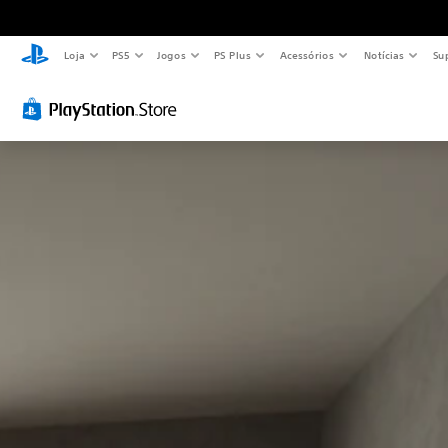
Loja
PS5
Jogos
PS Plus
Acessórios
Notícias
Su