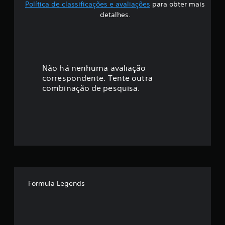
Política de classificações e avaliações
para obter mais
f
detalhes.
i
c
a
Não há nenhuma avaliação
correspondente. Tente outra
ç
combinação de pesquisa.
ã
o
m
é
d
Formula Legends
i
a