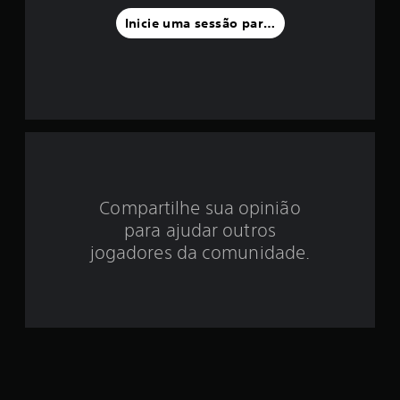
f
Inicie uma sessão para classificar
o
i
d
e
3
Compartilhe sua opinião
.
para ajudar outros
7
jogadores da comunidade.
3
e
s
t