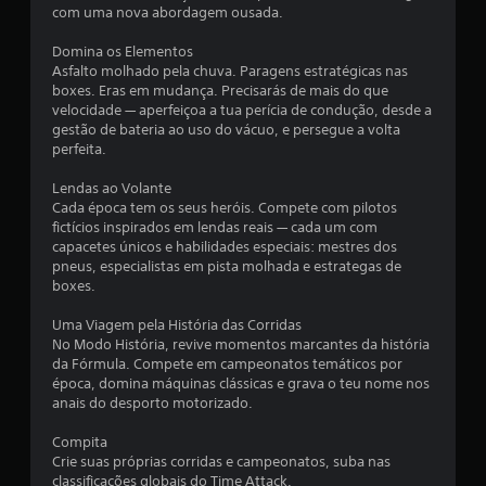
a
com uma nova abordagem ousada.
l
Domina os Elementos
Asfalto molhado pela chuva. Paragens estratégicas nas
d
boxes. Eras em mudança. Precisarás de mais do que
velocidade — aperfeiçoa a tua perícia de condução, desde a
e
gestão de bateria ao uso do vácuo, e persegue a volta
perfeita.
1
Lendas ao Volante
Cada época tem os seus heróis. Compete com pilotos
4
fictícios inspirados em lendas reais — cada um com
capacetes únicos e habilidades especiais: mestres dos
8
pneus, especialistas em pista molhada e estrategas de
boxes.
2
Uma Viagem pela História das Corridas
c
No Modo História, revive momentos marcantes da história
da Fórmula. Compete em campeonatos temáticos por
l
época, domina máquinas clássicas e grava o teu nome nos
anais do desporto motorizado.
a
Compita
s
Crie suas próprias corridas e campeonatos, suba nas
classificações globais do Time Attack.