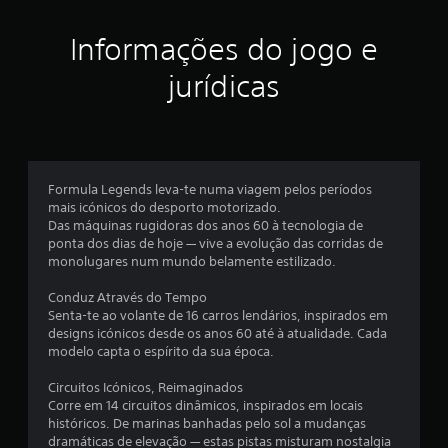
r
Informações do jogo e
e
jurídicas
l
a
s
Formula Legends leva-te numa viagem pelos períodos
e
mais icónicos do desporto motorizado.
Das máquinas rugidoras dos anos 60 à tecnologia de
m
ponta dos dias de hoje — vive a evolução das corridas de
monolugares num mundo belamente estilizado.
u
Conduz Através do Tempo
m
Senta-te ao volante de 16 carros lendários, inspirados em
designs icónicos desde os anos 60 até à atualidade. Cada
t
modelo capta o espírito da sua época.
o
Circuitos Icónicos, Reimaginados
Corre em 14 circuitos dinâmicos, inspirados em locais
t
históricos. De marinas banhadas pelo sol a mudanças
dramáticas de elevação — estas pistas misturam nostalgia