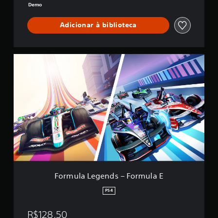
Demo
Adicionar à biblioteca
F
o
r
m
u
l
a
L
e
g
e
n
d
s
Formula Legends – Formula E
–
F
PS4
o
r
R$128,50
m