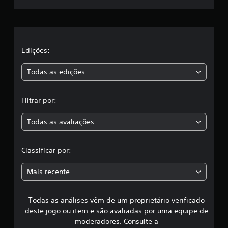
e
l
a
Edições:
s
Todas as edições
,
Filtrar por:
a
Todas as avaliações
c
l
Classificar por:
a
Mais recente
s
Todas as análises vêm de um proprietário verificado
s
deste jogo ou item e são avaliadas por uma equipe de
i
moderadores. Consulte a