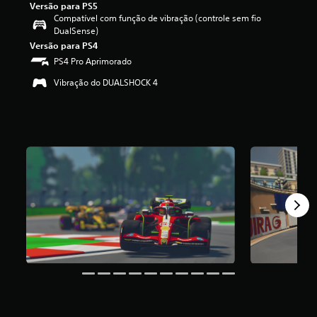
Versão para PS5
i
Compatível com função de vibração (controle sem fio
c
DualSense)
a
Versão para PS4
ç
ã
PS4 Pro Aprimorado
o
Vibração do DUALSHOCK 4
m
é
d
i
a
f
o
i
d
e
3
.
7
3
e
s
t
r
e