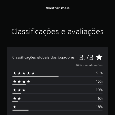
Mostrar mais
Classificações e avaliações
D
3.73
Classificações globais dos jogadores
e
1482 classificações
51%
5
15%
e
10%
s
6%
t
18%
r