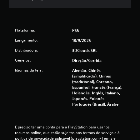
s
i
f
Plataforma:
PS5
i
Lançamento:
18/9/2025
c
Distribuidora:
3DClouds SRL
a
Gêneros:
Direção/corrida
Idiomas da tela:
ç
Alemão, Chinês
(simplificado), Chinês
(tradicional), Coreano,
õ
Espanhol, Francês (França),
Holandês, Inglês, Italiano,
e
Japonês, Polonês,
Português (Brasil), Árabe
s
É preciso ter uma conta para a PlayStation para usar os 
recursos online, que estão sujeitos aos termos de serviço e à 
política de privacidade aplicável (playstation.com/Terms e 