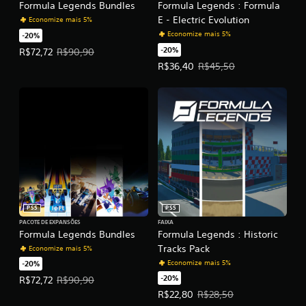
Formula Legends Bundles
Formula Legends : Formula
E - Electric Evolution
Economize mais 5%
Economize mais 5%
-20%
-20%
Preço da oferta: R$72,72. Preço original: R$90,90.
R$72,72
R$90,90
Preço da oferta: R$36,40. Preço o
R$36,40
R$45,50
PS5
PS5
PACOTE DE EXPANSÕES
FAIXA
Formula Legends Bundles
Formula Legends : Historic
Tracks Pack
Economize mais 5%
Economize mais 5%
-20%
-20%
Preço da oferta: R$72,72. Preço original: R$90,90.
R$72,72
R$90,90
Preço da oferta: R$22,80. Preço o
R$22,80
R$28,50