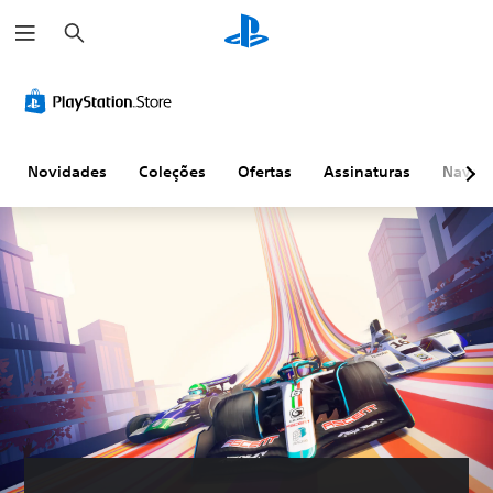
P
e
s
q
u
i
s
a
r
Novidades
Coleções
Ofertas
Assinaturas
Naveg