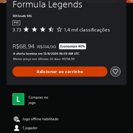
Formula Legends
3DClouds SRL
PS5
3.73
1,4 mil classificações
D
e
5
R$68,94
e
R$114,90
Economize 40%
Desconto aplicado no preço original de R$114,90
s
A oferta termina em 13/8/2026 06:59 AM UTC
t
Menor preço nos últimos 30 dias: R$114,90
r
e
Adicionar ao carrinho
l
a
s
,
a
Compras no
c
jogo
l
a
s
Jogo offline habilitado
s
i
1 jogador
f